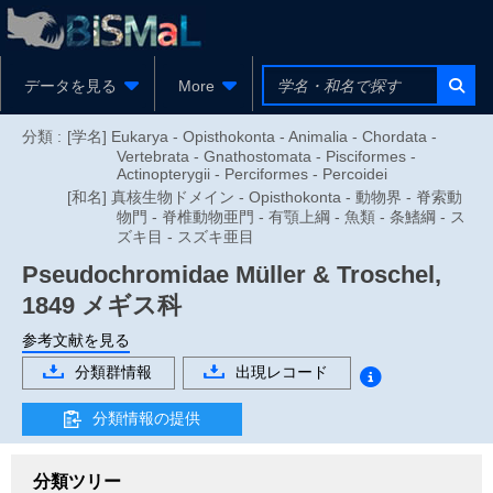
データを見る
More
分類 :
[学名] Eukarya - Opisthokonta - Animalia - Chordata -
Vertebrata - Gnathostomata - Pisciformes -
Actinopterygii - Perciformes - Percoidei
[和名] 真核生物ドメイン - Opisthokonta - 動物界 - 脊索動
物門 - 脊椎動物亜門 - 有顎上綱 - 魚類 - 条鰭綱 - ス
ズキ目 - スズキ亜目
Pseudochromidae
Müller & Troschel,
1849
メギス科
参考文献を見る
分類群情報
出現レコード
分類情報の提供
分類ツリー