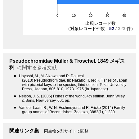
0
10
20
30
40
出現レコード数
（対象レコード件数：
52
/
323
件）
Pseudochromidae
Müller & Troschel, 1849
メギス
科
に関する参考文献
●
Hayashi, M., M. Aizawa and R. Doiuchi
(2013) Pseudochromidae. In: Nakabo, T. (ed.), Fishes of Japan
with pictorial keys to the species, third edition. Tokai University
Press, Hadano, 806-810, 1973-1975 (in Japanese).
●
Nelson, J. S. (2006) Fishes of the world, 4th edition. John Wiley
& Sons, New Jersey. 601 pp.
●
Van der Laan, R., W. N. Eschmeyer and R. Fricke (2014) Family-
group names of Recent fishes. Zootaxa, 3882(1), 1-230.
関連リンク集
同生物を別サイトで閲覧