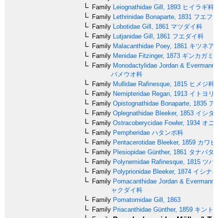
Family
Leiognathidae
Gill, 1893
ヒイラギ科
Family
Lethrinidae
Bonaparte, 1831
フエフ
Family
Lobotidae
Gill, 1861
マツダイ科
Family
Lutjanidae
Gill, 1861
フエダイ科
Family
Malacanthidae
Poey, 1861
キツネア
Family
Menidae
Fitzinger, 1873
ギンカガミ
Family
Monodactylidae
Jordan & Evermann,
バメウオ科
Family
Mullidae
Rafinesque, 1815
ヒメジ科
Family
Nemipteridae
Regan, 1913
イトヨリ
Family
Opistognathidae
Bonaparte, 1835
ア
Family
Oplegnathidae
Bleeker, 1853
イシダ
Family
Ostracoberycidae
Fowler, 1934
オニ
Family
Pempheridae
ハタンポ科
Family
Pentacerotidae
Bleeker, 1859
カワビ
Family
Plesiopidae
Günther, 1861
タナバタ
Family
Polynemidae
Rafinesque, 1815
ツバ
Family
Polyprionidae
Bleeker, 1874
イシナ
Family
Pomacanthidae
Jordan & Evermann,
ャクダイ科
Family
Pomatomidae
Gill, 1863
Family
Priacanthidae
Günther, 1859
キント