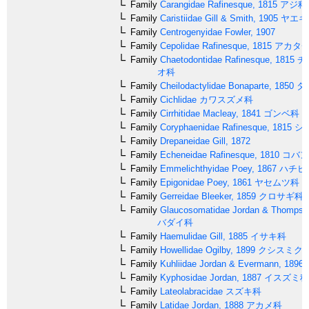
Family
Carangidae
Rafinesque, 1815
アジ科
Family
Caristiidae
Gill & Smith, 1905
ヤエギ
Family
Centrogenyidae
Fowler, 1907
Family
Cepolidae
Rafinesque, 1815
アカタ
Family
Chaetodontidae
Rafinesque, 1815
チ
オ科
Family
Cheilodactylidae
Bonaparte, 1850
タ
Family
Cichlidae
カワスズメ科
Family
Cirrhitidae
Macleay, 1841
ゴンベ科
Family
Coryphaenidae
Rafinesque, 1815
シ
Family
Drepaneidae
Gill, 1872
Family
Echeneidae
Rafinesque, 1810
コバン
Family
Emmelichthyidae
Poey, 1867
ハチビ
Family
Epigonidae
Poey, 1861
ヤセムツ科
Family
Gerreidae
Bleeker, 1859
クロサギ科
Family
Glaucosomatidae
Jordan & Thompso
バダイ科
Family
Haemulidae
Gill, 1885
イサキ科
Family
Howellidae
Ogilby, 1899
クシスミク
Family
Kuhliidae
Jordan & Evermann, 1896
Family
Kyphosidae
Jordan, 1887
イスズミ科
Family
Lateolabracidae
スズキ科
Family
Latidae
Jordan, 1888
アカメ科