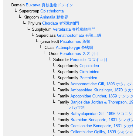
Domain
Eukarya
真核生物ドメイン
Supergroup
Opisthokonta
Kingdom
Animalia
動物界
Phylum
Chordata
脊索動物門
Subphylum
Vertebrata
脊椎動物亜門
Superclass
Gnathostomata
有顎上綱
(unranked)
Pisciformes
魚類
Class
Actinopterygii
条鰭綱
Order
Perciformes
スズキ目
Suborder
Percoidei
スズキ亜目
Superfamily
Cepoloidea
Superfamily
Cirrhitoidea
Superfamily
Percoidea
Family
Acropomatidae
Gill, 1893
ホタルジャ
Family
Ambassidae
Klunzinger, 1870
タカサ
Family
Apogonidae
Günther, 1859
テンジク
Family
Banjosidae
Jordan & Thompson, 191
バカマ科
Family
Bathyclupeidae
Gill, 1896
ソコニシ
Family
Bramidae
Bonaparte, 1831
シマガツ
Family
Caesionidae
Bonaparte, 1831
タカサ
Family
Callanthiidae
Ogilby, 1899
シキシマ