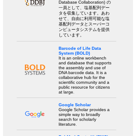
Database Collaboration) の
一員として、塩基配列デー
タを収集しています。あわ
せて、自由に利用可能な塩
基配列データとスーパーコ
ンピュータシステムを提供
しています。
Barcode of Life Data
System (BOLD)
It is an online workbench
and database that supports
the assembly and use of
DNA barcode data. It is a
collaborative hub for the
scientific community and a
public resource for citizens
at large.
Google Scholar
Google Scholar provides a
simple way to broadly
search for scholarly
literature.