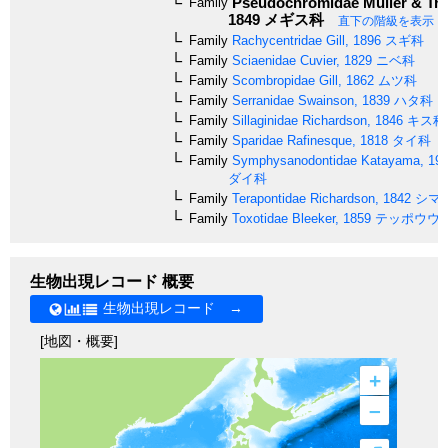
Pseudochromidae
Müller & Tro
Family
1849
メギス科
直下の階級を表示
Family
Rachycentridae
Gill, 1896
スギ科
Family
Sciaenidae
Cuvier, 1829
ニベ科
Family
Scombropidae
Gill, 1862
ムツ科
Family
Serranidae
Swainson, 1839
ハタ科
Family
Sillaginidae
Richardson, 1846
キス科
Family
Sparidae
Rafinesque, 1818
タイ科
Family
Symphysanodontidae
Katayama, 19
ダイ科
Family
Terapontidae
Richardson, 1842
シマ
Family
Toxotidae
Bleeker, 1859
テッポウウ
生物出現レコード 概要
生物出現レコード →
[地図・概要]
+
–