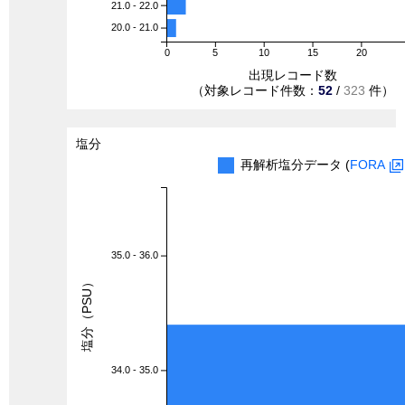
21.0 - 22.0
20.0 - 21.0
0
5
10
15
20
出現レコード数
（対象レコード件数：
52
/
323
件）
塩分
再解析塩分データ (
FORA
35.0 - 36.0
塩分（PSU）
34.0 - 35.0