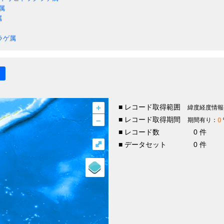
属
属
ラゲ属
+
■ レコード取得範囲
緯度経度情報
–
■ レコード取得期間
0
期間有り：
■ レコード数
0 件
⤢
■ データセット
0 件