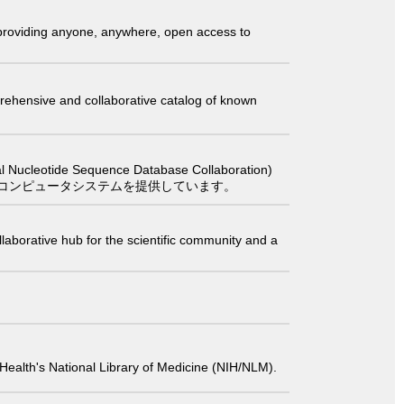
t providing anyone, anywhere, open access to
comprehensive and collaborative catalog of known
 Sequence Database Collaboration)
コンピュータシステムを提供しています。
laborative hub for the scientific community and a
 of Health's National Library of Medicine (NIH/NLM).