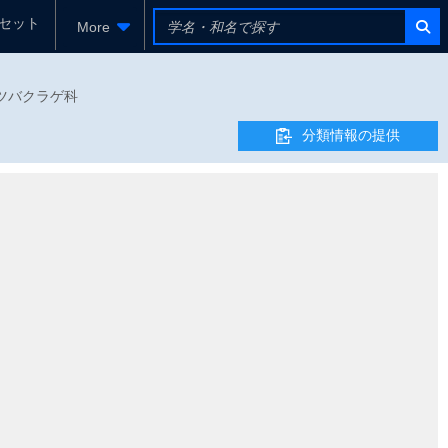
セット
More
 - マツバクラゲ科
分類情報の提供