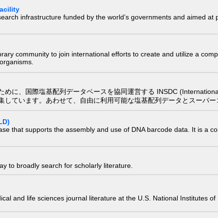
cility
research infrastructure funded by the world’s governments and aimed a
e library community to join international efforts to create and utilize a 
) organisms.
配列データベースを協同運営する INSDC (International Nucleotide
集しています。あわせて、自由に利用可能な塩基配列データとスーパー
LD)
ase that supports the assembly and use of DNA barcode data. It is a col
 to broadly search for scholarly literature.
edical and life sciences journal literature at the U.S. National Institutes