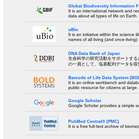
Global Biodiversity Information Fa
It is an international network and 
data about all types of life on Earth.
uBio
It is an initiative within the scienc
names of all living (and once-living
DNA Data Bank of Japan
生命科学の研究活動をサポートするために、国際塩基
の一員として、塩基配列データを収
Barcode of Life Data System (BO
It is an online workbench and datab
public resource for citizens at large.
Google Scholar
Google Scholar provides a simple way
PubMed Central® (PMC)
It is a free full-text archive of biom