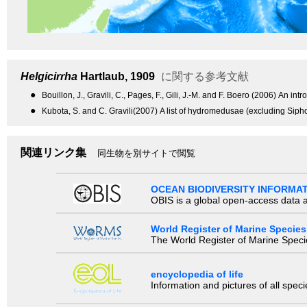
Helgicirrha
Hartlaub, 1909
に関する参考文献
●
Bouillon, J., Gravili, C., Pages, F., Gili, J.-M. and F. Boero (2006) An
●
Kubota, S. and C. Gravili(2007) A list of hydromedusae (excluding Siph
関連リンク集
同生物を別サイトで閲覧
OCEAN BIODIVERSITY INFORMA
OBIS is a global open-access data a
World Register of Marine Species
The World Register of Marine Species
encyclopedia of life
Information and pictures of all spec