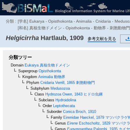
分類 :
[学名] Eukarya - Opisthokonta - Animalia - Cnidaria - Medusoz
[和名] 真核生物ドメイン - Opisthokonta - 動物界 - 刺胞動物門 - Me
Helgicirrha
Hartlaub, 1909
参考文献を見る
分類ツリー
Domain
Eukarya
真核生物ドメイン
Supergroup
Opisthokonta
Kingdom
Animalia
動物界
Phylum
Cnidaria
Verrill, 1865
刺胞動物門
Subphylum
Medusozoa
Class
Hydrozoa
Owen, 1843
ヒドロ虫綱
Subclass
Hydroidolina
Order
Leptothecata
Suborder
Conica
Broch, 1910
Family
Eirenidae
Haeckel, 1879
マツバクラゲ
Genus
Eirene
Eschscholtz, 1829
マツバクラ
Genus
Eugymnanthea
Palombi, 1935
カイヤ