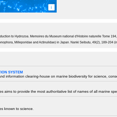
i
 introduction to Hydrozoa. Memoires du Museum national d'Histoire naturelle Tome 19
onophora, Milleporidae and Actinulidae) in Japan. Nanki Seibutu, 49(2), 189-204 (
TION SYSTEM
nd information clearing-house on marine biodiversity for science, con
 aims to provide the most authoritative list of names of all marine spec
ies known to science.