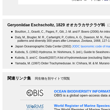
Geryoniidae
Eschscholtz, 1829
オオカラカサクラゲ科
●
Bouillon, J., Gravili, C., Pages, F., Gili, J.-M. and F. Boero (2006) An
●
Daly, M., Brugler, M. R., Cartwright, P., Collins, A. G., Dawson, M. N., 
patterns and diversity 300 years after Linnaeus. Zootaxa, 1668, 127-1
●
Japan Oceanographic Data Center (2002)
JODC taxonomic code of mar
●
Kubota, S. (1992) Hydrozoa. In: Nishimura, S. (ed.), Guide to Seashore 
●
Kubota, S. and C. Gravili(2007) A list of hydromedusae (excluding Siph
●
Yamada, M. (1997) Order Trachymedusae. In: Chihara, M. & M. Murano (ed
関連リンク集
同生物を別サイトで閲覧
OCEAN BIODIVERSITY INFORMA
OBIS is a global open-access data a
World Register of Marine Species
The World Register of Marine Species