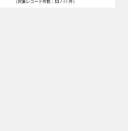
（対象レコード件数：
11
/
43
件）