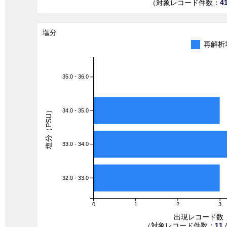
（対象レコード件数：
4
塩分
再解析
35.0 - 36.0
塩分（PSU）
34.0 - 35.0
33.0 - 34.0
32.0 - 33.0
0
1
2
3
出現レコード数
（対象レコード件数：
11