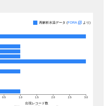
再解析水温データ (
FORA
より)
0.5
1.0
1.5
2.0
2.5
3.0
出現レコード数