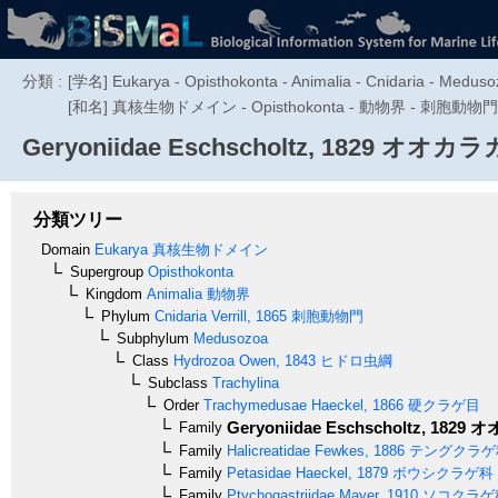
分類 :
[学名] Eukarya - Opisthokonta - Animalia - Cnidaria - Medus
[和名] 真核生物ドメイン - Opisthokonta - 動物界 - 刺胞動物門 -
Geryoniidae
Eschscholtz, 1829
オオカラ
分類ツリー
Domain
Eukarya
真核生物ドメイン
Supergroup
Opisthokonta
Kingdom
Animalia
動物界
Phylum
Cnidaria
Verrill, 1865
刺胞動物門
Subphylum
Medusozoa
Class
Hydrozoa
Owen, 1843
ヒドロ虫綱
Subclass
Trachylina
Order
Trachymedusae
Haeckel, 1866
硬クラゲ目
Geryoniidae
Eschscholtz, 1829
オ
Family
Family
Halicreatidae
Fewkes, 1886
テングクラゲ
Family
Petasidae
Haeckel, 1879
ボウシクラゲ科
Family
Ptychogastriidae
Mayer, 1910
ソコクラゲ