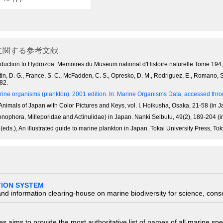
に関する参考文献
 introduction to Hydrozoa. Memoires du Museum national d'Histoire naturelle Tome 19
Fautin, D. G., France, S. C., McFadden, C. S., Opresko, D. M., Rodriguez, E., Romano,
82.
ine organisms (plankton). 2001 edition.
In: Marine Organisms Data, accessed throu
Animals of Japan with Color Pictures and Keys, vol. I. Hoikusha, Osaka, 21-58 (in 
onophora, Milleporidae and Actinulidae) in Japan. Nanki Seibutu, 49(2), 189-204 (
s.), An illustrated guide to marine plankton in Japan. Tokai University Press, To
TION SYSTEM
nd information clearing-house on marine biodiversity for science, con
 aims to provide the most authoritative list of names of all marine spec