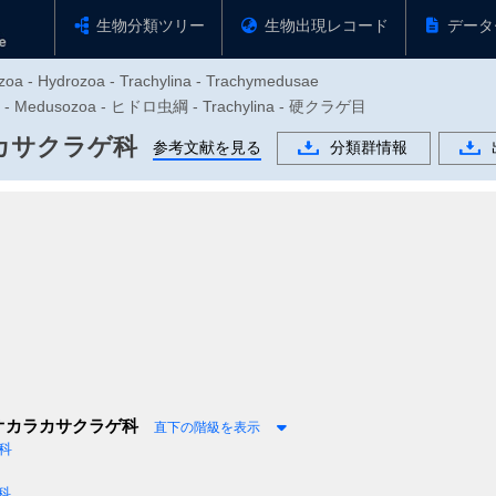
生物分類ツリー
生物出現レコード
データ
ozoa - Hydrozoa - Trachylina - Trachymedusae
 Medusozoa - ヒドロ虫綱 - Trachylina - 硬クラゲ目
カサクラゲ科
参考文献を見る
分類群情報
オカラカサクラゲ科
直下の階級を表示
科
科