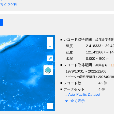
サクラゲ科
+
■ レコード取得範囲
緯度経度情報
–
緯度
2.418333 ~ 39.4
経度
121.431667 ~ 14
⤢
水深
0.000 ~ 500 m
■ レコード取得期間
1
期間有り：
1979/10/31 ~ 2022/12/06
* データの最終更新日：2026/03/19
■ レコード数
43 件
■ データセット
4 件
Asia-Pacific Dataset
全て表示
i