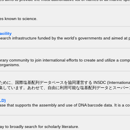
ies known to science.
cility
research infrastructure funded by the world’s governments and aimed a
e library community to join international efforts to create and utilize a 
) organisms.
配列データベースを協同運営する INSDC (International Nucleotide
集しています。あわせて、自由に利用可能な塩基配列データとスーパー
LD)
ase that supports the assembly and use of DNA barcode data. It is a col
 to broadly search for scholarly literature.