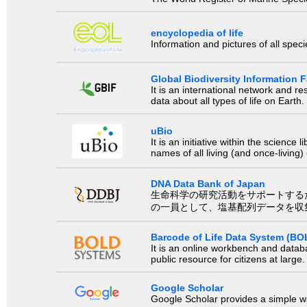
encyclopedia of life
Information and pictures of all spec
Global Biodiversity Information Fa
It is an international network and 
data about all types of life on Earth.
uBio
It is an initiative within the scienc
names of all living (and once-living
DNA Data Bank of Japan
生命科学の研究活動をサポートするために、国際塩基
の一員として、塩基配列データを収
Barcode of Life Data System (BO
It is an online workbench and datab
public resource for citizens at large.
Google Scholar
Google Scholar provides a simple way