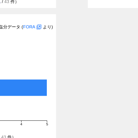
1
/
43
件）
塩分データ (
FORA
より)
4
5
/
43
件）