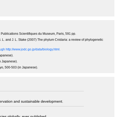
4, Publications Scientifiques du Museum, Paris, 591 pp.
 S. L. and J. L. Stake (2007) The phylum Cnidaria: a review of phylogenetic
gh http://www.jodc.go.jp/data/biology.html.
Japanese).
in Japanese).
kyo, 500-503 (in Japanese).
servation and sustainable development.
ies globally, ever published.