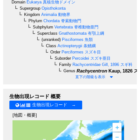
Domain
Eukarya
真核生物ドメイン
Supergroup
Opisthokonta
Kingdom
Animalia
動物界
Phylum
Chordata
脊索動物門
Subphylum
Vertebrata
脊椎動物亜門
Superclass
Gnathostomata
有顎上綱
(unranked)
Pisciformes
魚類
Class
Actinopterygii
条鰭綱
Order
Perciformes
スズキ目
Suborder
Percoidei
スズキ亜目
Family
Rachycentridae
Gill, 1896
スギ科
Rachycentron
Kaup, 1826
ス
Genus
直下の階級を表示
生物出現レコード 概要
生物出現レコード →
[地図・概要]
+
–