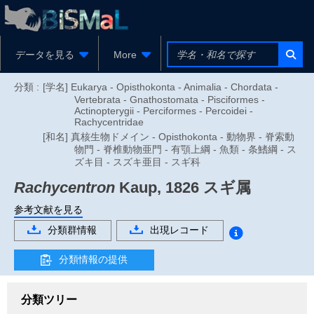
データを見る
More
分類 :
[学名] Eukarya - Opisthokonta - Animalia - Chordata -
Vertebrata - Gnathostomata - Pisciformes -
Actinopterygii - Perciformes - Percoidei -
Rachycentridae
[和名] 真核生物ドメイン - Opisthokonta - 動物界 - 脊索動
物門 - 脊椎動物亜門 - 有顎上綱 - 魚類 - 条鰭綱 - ス
ズキ目 - スズキ亜目 - スギ科
Rachycentron
Kaup, 1826
スギ属
参考文献を見る
分類群情報
出現レコード
分類情報の提供
分類ツリー