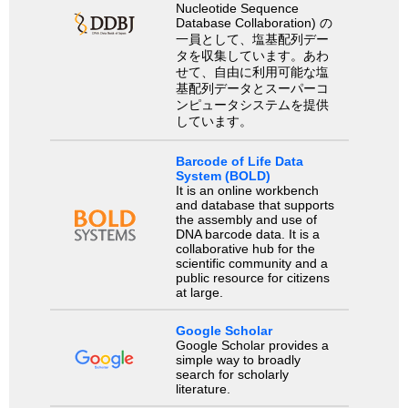
Nucleotide Sequence
Database Collaboration) の
一員として、塩基配列デー
タを収集しています。あわ
せて、自由に利用可能な塩
基配列データとスーパーコ
ンピュータシステムを提供
しています。
Barcode of Life Data
System (BOLD)
It is an online workbench
and database that supports
the assembly and use of
DNA barcode data. It is a
collaborative hub for the
scientific community and a
public resource for citizens
at large.
Google Scholar
Google Scholar provides a
simple way to broadly
search for scholarly
literature.