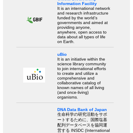
Information Facility
It is an international network
and research infrastructure
funded by the world’s
governments and aimed at
providing anyone,
anywhere, open access to
data about all types of life
on Earth.
uBio
It is an initiative within the
science library community
to join international efforts
to create and utilize a
comprehensive and
collaborative catalog of
known names of all living
(and once-living)
organisms.
DNA Data Bank of Japan
生命科学の研究活動をサポ
ートするために、国際塩基
配列データベースを協同運
営する INSDC (International