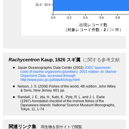
31.0 - 32.0
0.0
0.2
0.4
0.6
0.8
出現レコード数
（対象レコード件数：
2
/
24
件）
Rachycentron
Kaup, 1826
スギ属
に関する参考文献
●
Japan Oceanographic Data Center (2002)
JODC taxonomic
code of marine organisms (plankton). 2001 edition.
In: Marine
Organisms Data, accessed through
http://www.jodc.go.jp/data/biology.html.
●
Nelson, J. S. (2006) Fishes of the world, 4th edition. John Wiley
& Sons, New Jersey. 601 pp.
●
Randall, J. E., Ida, H., Kato, K., Pyle, R. L. and J. L. Earle
(1997) Annotated checklist of the inshore fishes of the
Ogasawara Islands. National Science Museum Monographs,
Tokyo, 11, 1-74.
関連リンク集
同生物を別サイトで閲覧