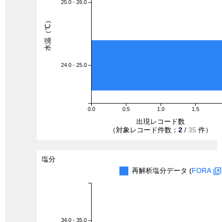
25.0 - 26.0
水温（℃）
24.0 - 25.0
0.0
0.5
1.0
1.5
出現レコード数
（対象レコード件数：
2
/
35
件）
塩分
再解析塩分データ (
FORA
34.0 - 35.0