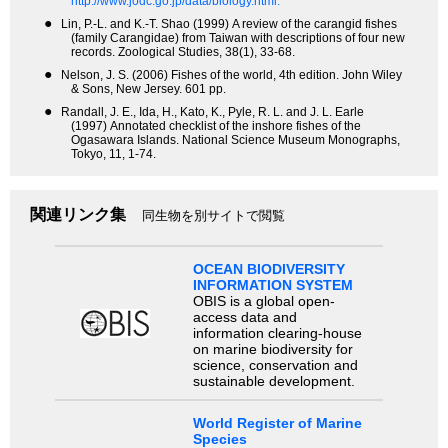
http://www.jodc.go.jp/data/biology.html.
●
Lin, P.-L. and K.-T. Shao (1999) A review of the carangid fishes
(family Carangidae) from Taiwan with descriptions of four new
records. Zoological Studies, 38(1), 33-68.
●
Nelson, J. S. (2006) Fishes of the world, 4th edition. John Wiley
& Sons, New Jersey. 601 pp.
●
Randall, J. E., Ida, H., Kato, K., Pyle, R. L. and J. L. Earle
(1997) Annotated checklist of the inshore fishes of the
Ogasawara Islands. National Science Museum Monographs,
Tokyo, 11, 1-74.
関連リンク集
同生物を別サイトで閲覧
OCEAN BIODIVERSITY
INFORMATION SYSTEM
OBIS is a global open-
access data and
information clearing-house
on marine biodiversity for
science, conservation and
sustainable development.
World Register of Marine
Species