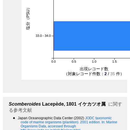
塩分（PSU）
33.0 - 34.0
0.0
0.5
1.0
1.5
出現レコード数
（対象レコード件数：
2
/
35
件）
Scomberoides
Lacepède, 1801
イケカツオ属
に関す
る参考文献
●
Japan Oceanographic Data Center (2002)
JODC taxonomic
code of marine organisms (plankton). 2001 edition.
In: Marine
Organisms Data, accessed through