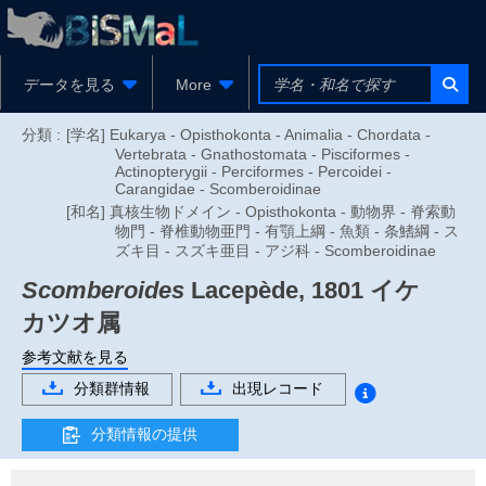
データを見る
More
分類 :
[学名] Eukarya - Opisthokonta - Animalia - Chordata -
Vertebrata - Gnathostomata - Pisciformes -
Actinopterygii - Perciformes - Percoidei -
Carangidae - Scomberoidinae
[和名] 真核生物ドメイン - Opisthokonta - 動物界 - 脊索動
物門 - 脊椎動物亜門 - 有顎上綱 - 魚類 - 条鰭綱 - ス
ズキ目 - スズキ亜目 - アジ科 - Scomberoidinae
Scomberoides
Lacepède, 1801
イケ
カツオ属
参考文献を見る
分類群情報
出現レコード
分類情報の提供