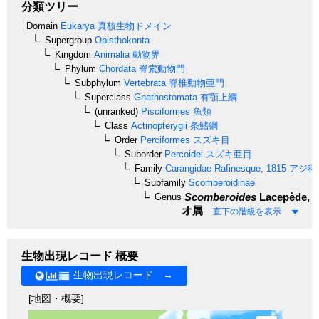
分類ツリー
Domain
Eukarya
真核生物ドメイン
Supergroup
Opisthokonta
Kingdom
Animalia
動物界
Phylum
Chordata
脊索動物門
Subphylum
Vertebrata
脊椎動物亜門
Superclass
Gnathostomata
有顎上綱
(unranked)
Pisciformes
魚類
Class
Actinopterygii
条鰭綱
Order
Perciformes
スズキ目
Suborder
Percoidei
スズキ亜目
Family
Carangidae
Rafinesque, 1815
アジ科
Subfamily
Scomberoidinae
Scomberoides
Lacepède, 1
Genus
オ属
直下の階級を表示
生物出現レコード 概要
生物出現レコード →
[地図・概要]