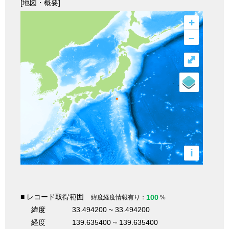
[地図・概要]
+
–
⤢
i
■ レコード取得範囲
100
緯度経度情報有り：
%
緯度
33.494200 ~ 33.494200
経度
139.635400 ~ 139.635400