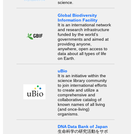
science.
Global Biodiversity
Information Facility
It is an international network
and research infrastructure
funded by the world’s
governments and aimed at
providing anyone,
anywhere, open access to
data about all types of life
on Earth.
uBio
It is an initiative within the
science library community
to join international efforts
to create and utilize a
comprehensive and
collaborative catalog of
known names of all living
(and once-living)
organisms.
DNA Data Bank of Japan
生命科学の研究活動をサポ