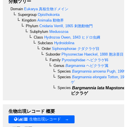
分類ツリー
Domain
Eukarya
真核生物ドメイン
Supergroup
Opisthokonta
Kingdom
Animalia
動物界
Phylum
Cnidaria
Verrill, 1865
刺胞動物門
Subphylum
Medusozoa
Class
Hydrozoa
Owen, 1843
ヒドロ虫綱
Subclass
Hydroidolina
Order
Siphonophorae
クダクラゲ目
Suborder
Physonectae
Haeckel, 1888
胞泳亜目
Family
Pyrostephidae
ヘビクラゲ科
Genus
Bargmannia
ヘビクラゲ属
Species
Bargmannia amoena
Pugh, 1999
Species
Bargmannia elongata
Totton, 195
ゲ
Bargmannia lata
Mapstone,
Species
ビクラゲ
生物出現レコード 概要
生物出現レコード →