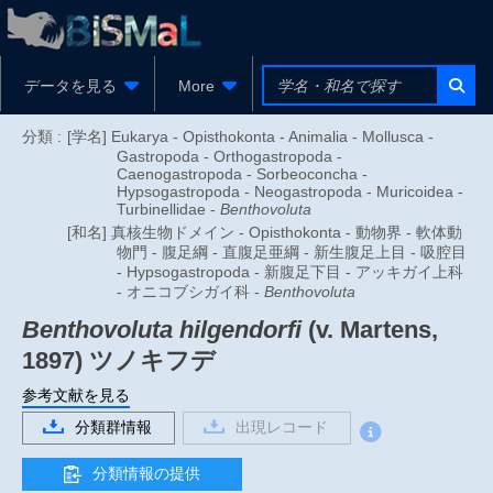
データを見る
More
分類 :
[学名] Eukarya - Opisthokonta - Animalia - Mollusca -
Gastropoda - Orthogastropoda -
Caenogastropoda - Sorbeoconcha -
Hypsogastropoda - Neogastropoda - Muricoidea -
Turbinellidae -
Benthovoluta
[和名] 真核生物ドメイン - Opisthokonta - 動物界 - 軟体動
物門 - 腹足綱 - 直腹足亜綱 - 新生腹足上目 - 吸腔目
- Hypsogastropoda - 新腹足下目 - アッキガイ上科
- オニコブシガイ科 -
Benthovoluta
Benthovoluta hilgendorfi
(v. Martens,
1897)
ツノキフデ
参考文献を見る
分類群情報
出現レコード
分類情報の提供