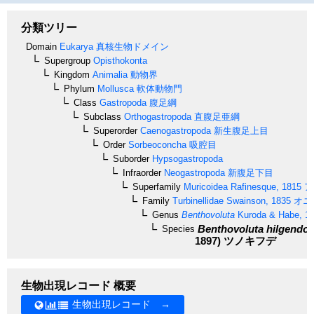
分類ツリー
Domain
Eukarya
真核生物ドメイン
Supergroup
Opisthokonta
Kingdom
Animalia
動物界
Phylum
Mollusca
軟体動物門
Class
Gastropoda
腹足綱
Subclass
Orthogastropoda
直腹足亜綱
Superorder
Caenogastropoda
新生腹足上目
Order
Sorbeoconcha
吸腔目
Suborder
Hypsogastropoda
Infraorder
Neogastropoda
新腹足下目
Superfamily
Muricoidea
Rafinesque, 1815
ア
Family
Turbinellidae
Swainson, 1835
オニ
Genus
Benthovoluta
Kuroda & Habe, 1
Benthovoluta hilgendor
Species
1897)
ツノキフデ
生物出現レコード 概要
生物出現レコード →