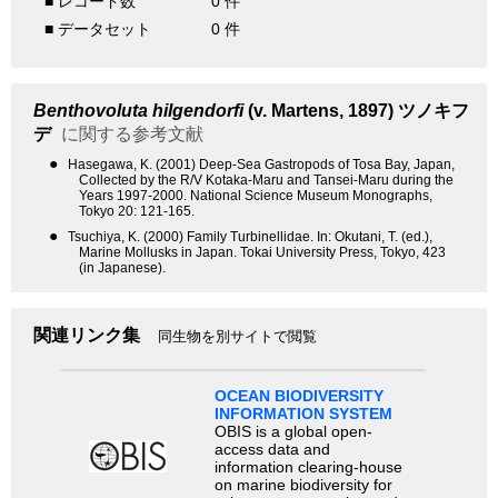
■ レコード数
0 件
■ データセット
0 件
Benthovoluta hilgendorfi
(v. Martens, 1897)
ツノキフ
デ
に関する参考文献
●
Hasegawa, K. (2001) Deep-Sea Gastropods of Tosa Bay, Japan,
Collected by the R/V Kotaka-Maru and Tansei-Maru during the
Years 1997-2000. National Science Museum Monographs,
Tokyo 20: 121-165.
●
Tsuchiya, K. (2000) Family Turbinellidae. In: Okutani, T. (ed.),
Marine Mollusks in Japan. Tokai University Press, Tokyo, 423
(in Japanese).
関連リンク集
同生物を別サイトで閲覧
OCEAN BIODIVERSITY
INFORMATION SYSTEM
OBIS is a global open-
access data and
information clearing-house
on marine biodiversity for