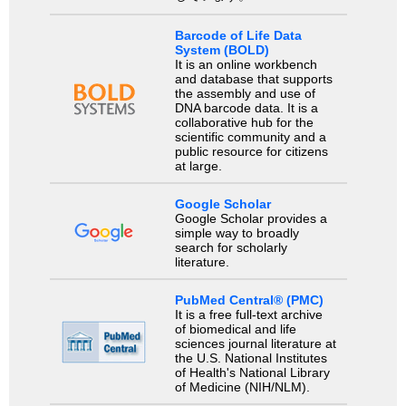
Barcode of Life Data
System (BOLD)
It is an online workbench
and database that supports
the assembly and use of
DNA barcode data. It is a
collaborative hub for the
scientific community and a
public resource for citizens
at large.
Google Scholar
Google Scholar provides a
simple way to broadly
search for scholarly
literature.
PubMed Central® (PMC)
It is a free full-text archive
of biomedical and life
sciences journal literature at
the U.S. National Institutes
of Health's National Library
of Medicine (NIH/NLM).