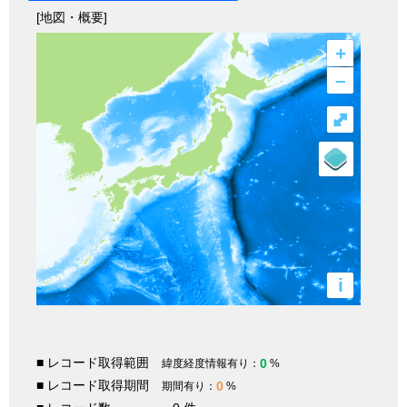
[地図・概要]
+
–
⤢
i
■ レコード取得範囲
0
緯度経度情報有り：
%
■ レコード取得期間
0
期間有り：
%