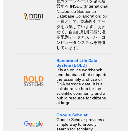
配列データベースを協同運
営する INSDC (International
Nucleotide Sequence
Database Collaboration) の
一員として、塩基配列デー
タを収集しています。あわ
せて、自由に利用可能な塩
基配列データとスーパーコ
ンピュータシステムを提供
しています。
Barcode of Life Data
System (BOLD)
It is an online workbench
and database that supports
the assembly and use of
DNA barcode data. It is a
collaborative hub for the
scientific community and a
public resource for citizens
at large.
Google Scholar
Google Scholar provides a
simple way to broadly
search for scholarly