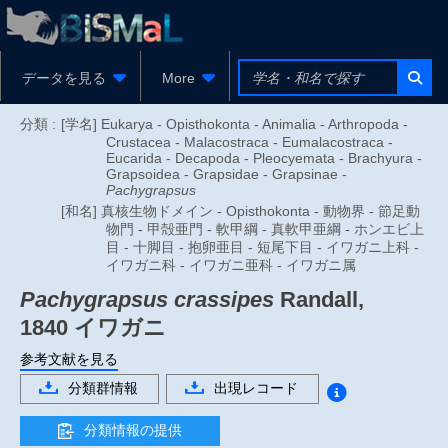
データを見る
More
分類 :
[学名] Eukarya - Opisthokonta - Animalia - Arthropoda -
Crustacea - Malacostraca - Eumalacostraca -
Eucarida - Decapoda - Pleocyemata - Brachyura -
Grapsoidea - Grapsidae - Grapsinae -
Pachygrapsus
[和名] 真核生物ドメイン - Opisthokonta - 動物界 - 節足動
物門 - 甲殻亜門 - 軟甲綱 - 真軟甲亜綱 - ホンエビ上
目 - 十脚目 - 抱卵亜目 - 短尾下目 - イワガニ上科 -
イワガニ科 - イワガニ亜科 - イワガニ属
Pachygrapsus crassipes
Randall,
1840
イワガニ
参考文献を見る
分類群情報
出現レコード
分類情報の提供