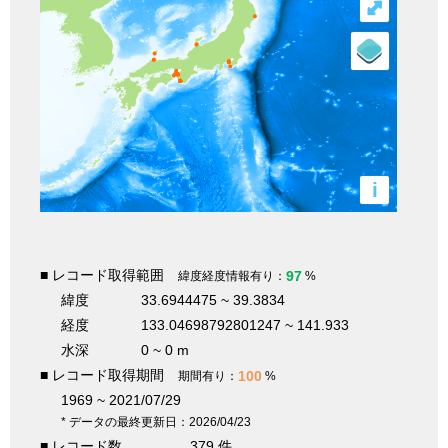
⤢
i
■ レコード取得範囲
97
緯度経度情報有り：
%
緯度
33.6944475 ~ 39.3834
経度
133.04698792801247 ~ 141.933
水深
0 ~ 0 m
■ レコード取得期間
100
期間有り：
%
1969 ~ 2021/07/29
* データの最終更新日：2026/04/23
■ レコード数
379 件