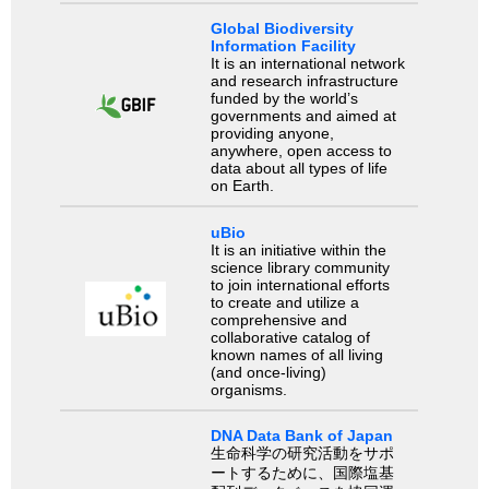
Global Biodiversity
Information Facility
It is an international network
and research infrastructure
funded by the world’s
governments and aimed at
providing anyone,
anywhere, open access to
data about all types of life
on Earth.
uBio
It is an initiative within the
science library community
to join international efforts
to create and utilize a
comprehensive and
collaborative catalog of
known names of all living
(and once-living)
organisms.
DNA Data Bank of Japan
生命科学の研究活動をサポ
ートするために、国際塩基