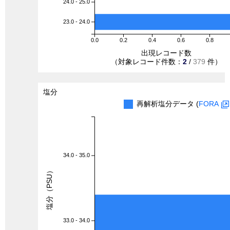
24.0 - 25.0
23.0 - 24.0
0.0
0.2
0.4
0.6
0.8
出現レコード数
（対象レコード件数：
2
/
379
件）
塩分
再解析塩分データ (
FORA
34.0 - 35.0
塩分（PSU）
33.0 - 34.0