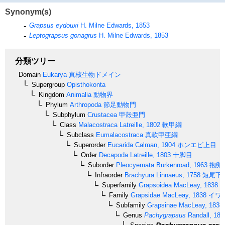
Synonym(s)
Grapsus eydouxi
H. Milne Edwards, 1853
Leptograpsus gonagrus
H. Milne Edwards, 1853
分類ツリー
Domain
Eukarya
真核生物ドメイン
Supergroup
Opisthokonta
Kingdom
Animalia
動物界
Phylum
Arthropoda
節足動物門
Subphylum
Crustacea
甲殻亜門
Class
Malacostraca
Latreille, 1802
軟甲綱
Subclass
Eumalacostraca
真軟甲亜綱
Superorder
Eucarida
Calman, 1904
ホンエビ上目
Order
Decapoda
Latreille, 1803
十脚目
Suborder
Pleocyemata
Burkenroad, 1963
抱卵
Infraorder
Brachyura
Linnaeus, 1758
短尾下
Superfamily
Grapsoidea
MacLeay, 1838
イ
Family
Grapsidae
MacLeay, 1838
イワ
Subfamily
Grapsinae
MacLeay, 1838
Genus
Pachygrapsus
Randall, 184