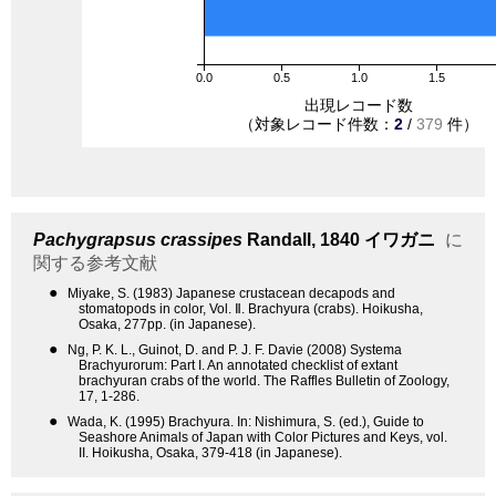
0.0
0.5
1.0
1.5
出現レコード数
（対象レコード件数：
2
/
379
件）
Pachygrapsus crassipes
Randall, 1840
イワガニ
に
関する参考文献
●
Miyake, S. (1983) Japanese crustacean decapods and
stomatopods in color, Vol. Ⅱ. Brachyura (crabs). Hoikusha,
Osaka, 277pp. (in Japanese).
●
Ng, P. K. L., Guinot, D. and P. J. F. Davie (2008) Systema
Brachyurorum: Part I. An annotated checklist of extant
brachyuran crabs of the world. The Raffles Bulletin of Zoology,
17, 1-286.
●
Wada, K. (1995) Brachyura. In: Nishimura, S. (ed.), Guide to
Seashore Animals of Japan with Color Pictures and Keys, vol.
II. Hoikusha, Osaka, 379-418 (in Japanese).