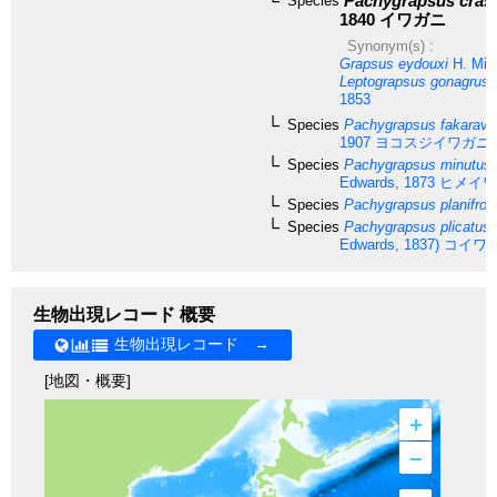
Pachygrapsus cras
Species
1840
イワガニ
Synonym(s) :
Grapsus eydouxi
H. Mil
Leptograpsus gonagrus
H
1853
Species
Pachygrapsus fakarave
1907
ヨコスジイワガニ
Species
Pachygrapsus minutus
Edwards, 1873
ヒメイワ
Species
Pachygrapsus planifron
Species
Pachygrapsus plicatus
Edwards, 1837)
コイワ
生物出現レコード 概要
生物出現レコード →
[地図・概要]
+
–