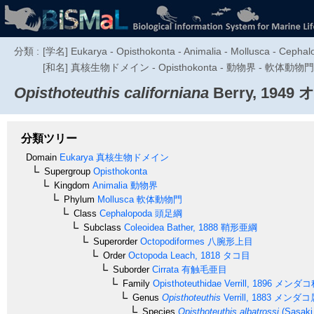
分類 :
[学名] Eukarya - Opisthokonta - Animalia - Mollusca - Cephalo
[和名] 真核生物ドメイン - Opisthokonta - 動物界 - 軟体動
Opisthoteuthis californiana
Berry, 1949
オ
分類ツリー
Domain
Eukarya
真核生物ドメイン
Supergroup
Opisthokonta
Kingdom
Animalia
動物界
Phylum
Mollusca
軟体動物門
Class
Cephalopoda
頭足綱
Subclass
Coleoidea
Bather, 1888
鞘形亜綱
Superorder
Octopodiformes
八腕形上目
Order
Octopoda
Leach, 1818
タコ目
Suborder
Cirrata
有触毛亜目
Family
Opisthoteuthidae
Verrill, 1896
メンダコ
Genus
Opisthoteuthis
Verrill, 1883
メンダコ
Species
Opisthoteuthis albatrossi
(Sasaki