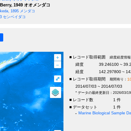
Berry, 1949
オオメンダコ
Ikeda, 1895
メンダコ
3
センベイダコ
+
■ レコード取得範囲
緯度経度情報
–
緯度
39.246100 ~ 39.
経度
142.297800 ~ 14
⤢
■ レコード取得期間
1
期間有り：
2014/07/03 ~ 2014/07/03
* データの最終更新日：2026/03/19
■ レコード数
1 件
■ データセット
1 件
Marine Biological Sample 