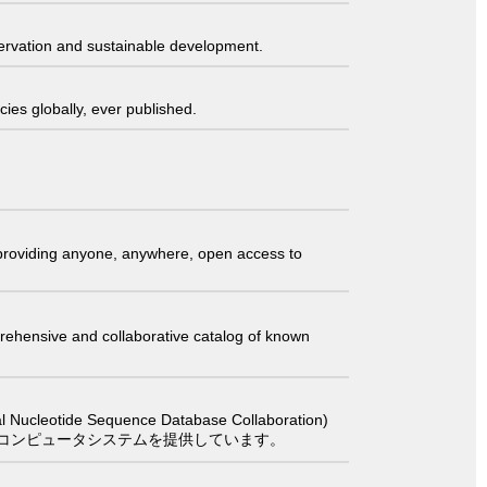
servation and sustainable development.
ies globally, ever published.
t providing anyone, anywhere, open access to
comprehensive and collaborative catalog of known
 Sequence Database Collaboration)
コンピュータシステムを提供しています。