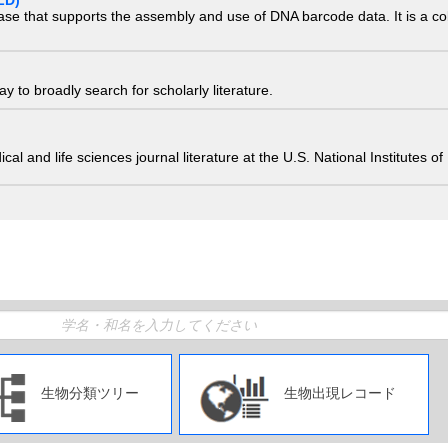
LD)
ase that supports the assembly and use of DNA barcode data. It is a col
 to broadly search for scholarly literature.
edical and life sciences journal literature at the U.S. National Institutes
生物分類ツリー
生物出現レコード