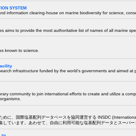
TION SYSTEM
nd information clearing-house on marine biodiversity for science, con
 aims to provide the most authoritative list of names of all marine spec
ies known to science.
cility
research infrastructure funded by the world’s governments and aimed a
e library community to join international efforts to create and utilize a 
) organisms.
配列データベースを協同運営する INSDC (International Nucleotide
集しています。あわせて、自由に利用可能な塩基配列データとスーパー