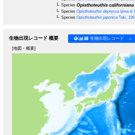
Opisthoteuthis californiana
Species
Species
Opisthoteuthis depressa
Ijima & 
Species
Opisthoteuthis japonica
Taki, 196
生物出現レコード 概要
生物出現レコード →
[地図・概要]