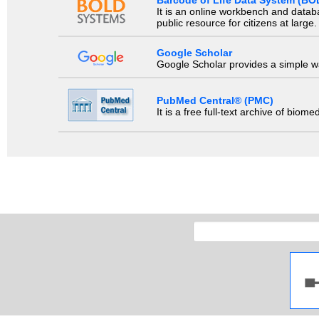
Barcode of Life Data System (BO
It is an online workbench and datab
public resource for citizens at large.
Google Scholar
Google Scholar provides a simple way
PubMed Central® (PMC)
It is a free full-text archive of biom