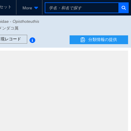
セット
More
hidae -
Opisthoteuthis
- メンダコ属
出現レコード
分類情報の提供