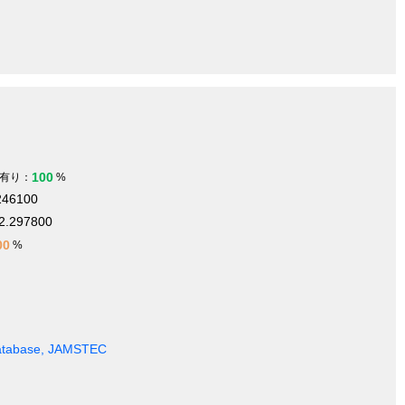
100
有り：
%
246100
2.297800
00
%
Database, JAMSTEC