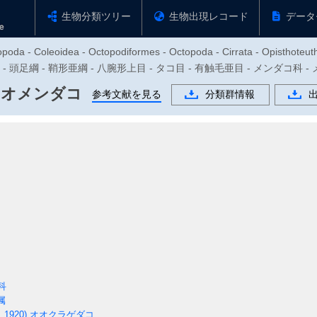
生物分類ツリー
生物出現レコード
データ
poda - Coleoidea - Octopodiformes - Octopoda - Cirrata - Opisthoteut
物門 - 頭足綱 - 鞘形亜綱 - 八腕形上目 - タコ目 - 有触毛亜目 - メンダコ科 
オメンダコ
参考文献を見る
分類群情報
科
属
, 1920)
オオクラゲダコ