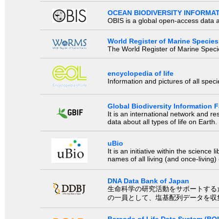
OCEAN BIODIVERSITY INFORMA
OBIS is a global open-access data a
World Register of Marine Species
The World Register of Marine Species
encyclopedia of life
Information and pictures of all spec
Global Biodiversity Information Fa
It is an international network and 
data about all types of life on Earth.
uBio
It is an initiative within the scienc
names of all living (and once-living
DNA Data Bank of Japan
生命科学の研究活動をサポートするために、国際塩基
の一員として、塩基配列データを収