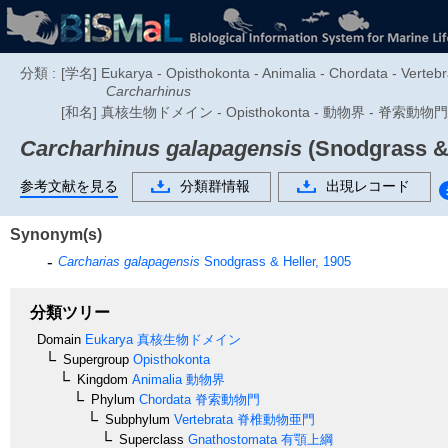
分類 :
[学名] Eukarya - Opisthokonta - Animalia - Chordata - Vertebr
Carcharhinus
[和名] 真核生物ドメイン - Opisthokonta - 動物界 - 脊索
Carcharhinus galapagensis
(Snodgrass & 
参考文献を見る
分類群情報
出現レコード
Synonym(s)
Carcharias galapagensis
Snodgrass & Heller, 1905
分類ツリー
Domain
Eukarya
真核生物ドメイン
Supergroup
Opisthokonta
Kingdom
Animalia
動物界
Phylum
Chordata
脊索動物門
Subphylum
Vertebrata
脊椎動物亜門
Superclass
Gnathostomata
有顎上綱