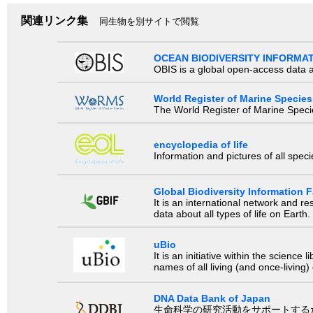
関連リンク集
同生物を別サイトで閲覧
OCEAN BIODIVERSITY INFORMA
OBIS is a global open-access data a
World Register of Marine Species
The World Register of Marine Species
encyclopedia of life
Information and pictures of all spec
Global Biodiversity Information Fa
It is an international network and 
data about all types of life on Earth.
uBio
It is an initiative within the scienc
names of all living (and once-living
DNA Data Bank of Japan
生命科学の研究活動をサポートするために、国際塩基