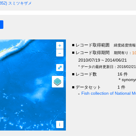
852)
スミツキザメ
+
■ レコード取得範囲
緯度経度情報
–
■ レコード取得期間
1
期間有り：
2010/07/19 ~ 2014/06/21
⤢
* データの最終更新日：2018/02/21
■ レコード数
16 件
＊syno
■ データセット
1 件
Fish collection of National
i