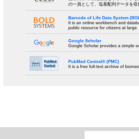
の一員として、塩基配列データを収
Barcode of Life Data System (BO
It is an online workbench and datab
public resource for citizens at large.
Google Scholar
Google Scholar provides a simple way
PubMed Central® (PMC)
It is a free full-text archive of biom