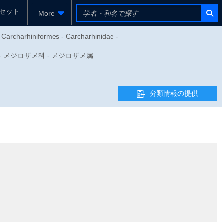
セット
More
 Carcharhiniformes - Carcharhinidae -
メ目 - メジロザメ科 - メジロザメ属
分類情報の提供