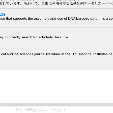
集しています。あわせて、自由に利用可能な塩基配列データとスーパー
LD)
ase that supports the assembly and use of DNA barcode data. It is a col
 to broadly search for scholarly literature.
edical and life sciences journal literature at the U.S. National Institutes