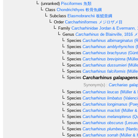
(unranked)
Pisciformes
魚類
Class
Chondrichthyes
軟骨魚綱
Subclass
Elasmobranchii
板鰓亜綱
Order
Carcharhiniformes
メジロザメ目
Family
Carcharhinidae
Jordan & Evermann, 
Genus
Carcharhinus
de Blainville, 1816
メ
Species
Carcharhinus albimarginatus
(R
Species
Carcharhinus amblyrhynchos
(
Species
Carcharhinus brachyurus
(Günt
Species
Carcharhinus brevipinna
(Mülle
Species
Carcharhinus dussumieri
(Mülle
Species
Carcharhinus falciformis
(Mülle
Carcharhinus galapagens
Species
Synonym(s) :
Carcharias gala
Species
Carcharhinus leucas
(Müller & 
Species
Carcharhinus limbatus
(Valenci
Species
Carcharhinus longimanus
(Poey
Species
Carcharhinus macloti
(Müller &
Species
Carcharhinus melanopterus
(Qu
Species
Carcharhinus obscurus
(Lesueu
Species
Carcharhinus plumbeus
(Nardo
Species
Carcharhinus sorrah
(Müller & 