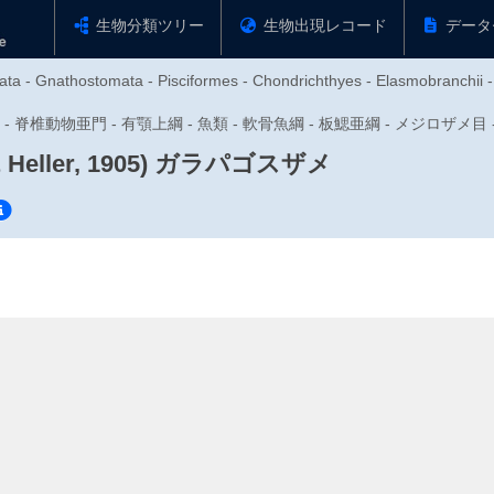
生物分類ツリー
生物出現レコード
データ
ata - Gnathostomata - Pisciformes - Chondrichthyes - Elasmobranchii -
動物門 - 脊椎動物亜門 - 有顎上綱 - 魚類 - 軟骨魚綱 - 板鰓亜綱 - メジロザ
Heller, 1905)
ガラパゴスザメ