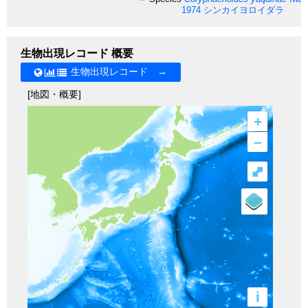
1974
シンカイヨロイダラ
生物出現レコード 概要
生物出現レコード →
[地図・概要]
+
–
⤢
i