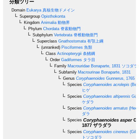
分類ツリー
Domain
Eukarya
真核生物ドメイン
Supergroup
Opisthokonta
Kingdom
Animalia
動物界
Phylum
Chordata
脊索動物門
Subphylum
Vertebrata
脊椎動物亜門
Superclass
Gnathostomata
有顎上綱
(unranked)
Pisciformes
魚類
Class
Actinopterygii
条鰭綱
Order
Gadiformes
タラ目
Family
Macrouridae
Bonaparte, 1831
ソコダラ
Subfamily
Macrourinae
Bonaparte, 1831
Genus
Coryphaenoides
Gunnerus, 1765
ホ
Species
Coryphaenoides acrolepis
(Bea
ヒゲ
Species
Coryphaenoides altipennis
Günt
ケダラ
Species
Coryphaenoides armatus
(Hect
ダラ
Coryphaenoides asper
Gü
Species
1877
ザラダラ
Species
Coryphaenoides cinereus
(Gilb
トソコダラ