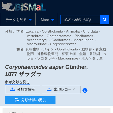
データを見る
More
分類 :
[学名] Eukarya - Opisthokonta - Animalia - Chordata -
Vertebrata - Gnathostomata - Pisciformes -
Actinopterygii - Gadiformes - Macrouridae -
Macrourinae -
Coryphaenoides
[和名] 真核生物ドメイン - Opisthokonta - 動物界 - 脊索動
物門 - 脊椎動物亜門 - 有顎上綱 - 魚類 - 条鰭綱 - タ
ラ目 - ソコダラ科 - Macrourinae - ホカケダラ属
Coryphaenoides asper
Günther,
1877
ザラダラ
参考文献を見る
分類群情報
出現レコード
分類情報の提供