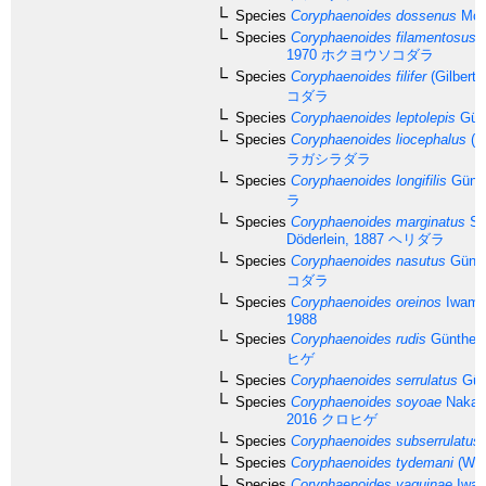
Species
Coryphaenoides dossenus
McMi
Species
Coryphaenoides filamentosus
O
1970
ホクヨウソコダラ
Species
Coryphaenoides filifer
(Gilbert,
コダラ
Species
Coryphaenoides leptolepis
Günt
Species
Coryphaenoides liocephalus
(G
ラガシラダラ
Species
Coryphaenoides longifilis
Günth
ラ
Species
Coryphaenoides marginatus
St
Döderlein, 1887
ヘリダラ
Species
Coryphaenoides nasutus
Günth
コダラ
Species
Coryphaenoides oreinos
Iwamo
1988
Species
Coryphaenoides rudis
Günther,
ヒゲ
Species
Coryphaenoides serrulatus
Gün
Species
Coryphaenoides soyoae
Nakay
2016
クロヒゲ
Species
Coryphaenoides subserrulatus
Species
Coryphaenoides tydemani
(Web
Species
Coryphaenoides yaquinae
Iwam