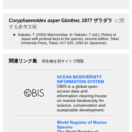
Coryphaenoides asper
Günther, 1877
ザラダラ
に関
する参考文献
●
Nakabo, T. (2000) Macrouridae. In: Nakabo, T. (ed.), Fishes of
Japan with pictorial keys to the species, second edition. Tokai
University Press, Tokyo, 417-435, 1494 (in Japanese).
関連リンク集
同生物を別サイトで閲覧
OCEAN BIODIVERSITY
INFORMATION SYSTEM
OBIS is a global open-
access data and
information clearing-house
on marine biodiversity for
science, conservation and
sustainable development.
World Register of Marine
Species
The World Register of