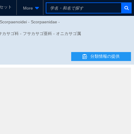
セット
More
 Scorpaenoidei - Scorpaenidae -
 - フサカサゴ科 - フサカサゴ亜科 - オニカサゴ属
分類情報の提供