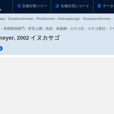
生物分類ツリー
生物出現レコード
データ
ata - Gnathostomata - Pisciformes - Actinopterygii - Scorpaeniformes -
動物門 - 脊椎動物亜門 - 有顎上綱 - 魚類 - 条鰭綱 - カサゴ目 - カサゴ亜目
eyer, 2002
イヌカサゴ