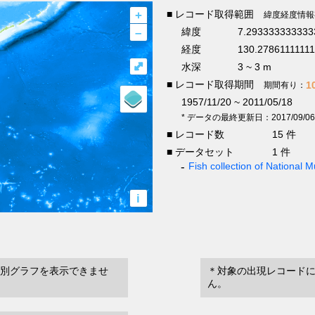
+
■ レコード取得範囲
緯度経度情報
–
緯度
7.293333333333
経度
130.2786111111
⤢
水深
3 ~ 3 m
■ レコード取得期間
1
期間有り：
1957/11/20 ~ 2011/05/18
* データの最終更新日：2017/09/06
■ レコード数
15 件
■ データセット
1 件
Fish collection of National
i
別グラフを表示できませ
＊対象の出現レコード
ん。