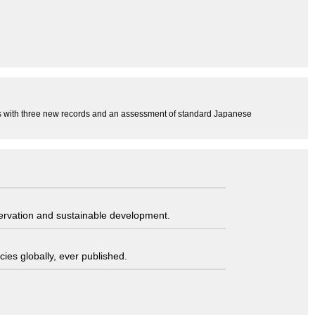
s with three new records and an assessment of standard Japanese
servation and sustainable development.
ies globally, ever published.