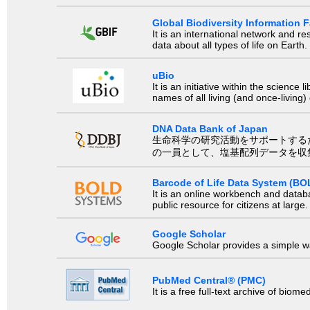
Global Biodiversity Information Fa
It is an international network and 
data about all types of life on Earth.
uBio
It is an initiative within the scienc
names of all living (and once-living
DNA Data Bank of Japan
生命科学の研究活動をサポートするために、国際塩基
の一員として、塩基配列データを収
Barcode of Life Data System (BO
It is an online workbench and datab
public resource for citizens at large.
Google Scholar
Google Scholar provides a simple way
PubMed Central® (PMC)
It is a free full-text archive of biom