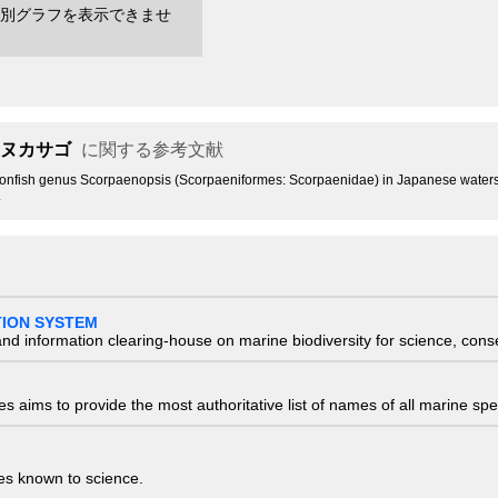
別グラフを表示できませ
ヌカサゴ
に関する参考文献
pionfish genus Scorpaenopsis (Scorpaeniformes: Scorpaenidae) in Japanese water
.
TION SYSTEM
nd information clearing-house on marine biodiversity for science, con
 aims to provide the most authoritative list of names of all marine spec
ies known to science.