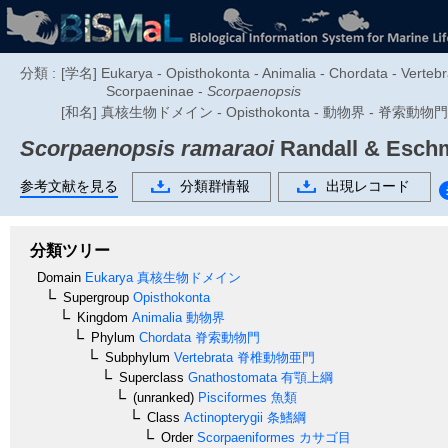
分類 :
[学名] Eukarya - Opisthokonta - Animalia - Chordata - Vertebr
Scorpaeninae -
Scorpaenopsis
[和名] 真核生物ドメイン - Opisthokonta - 動物界 - 脊索
Scorpaenopsis ramaraoi
Randall & Eschm
参考文献を見る
分類群情報
出現レコード
分類ツリー
Domain
Eukarya
真核生物ドメイン
Supergroup
Opisthokonta
Kingdom
Animalia
動物界
Phylum
Chordata
脊索動物門
Subphylum
Vertebrata
脊椎動物亜門
Superclass
Gnathostomata
有顎上綱
(unranked)
Pisciformes
魚類
Class
Actinopterygii
条鰭綱
Order
Scorpaeniformes
カサゴ目