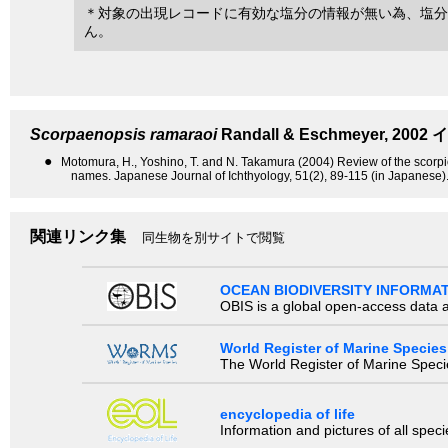
＊対象の出現レコードに有効な塩分の情報が無い為、塩分
ん。
Scorpaenopsis ramaraoi
Randall & Eschmeyer, 2002
イ
●
Motomura, H., Yoshino, T. and N. Takamura (2004) Review of the scor
names. Japanese Journal of Ichthyology, 51(2), 89-115 (in Japanese)
関連リンク集
同生物を別サイトで閲覧
OCEAN BIODIVERSITY INFORMA
OBIS is a global open-access data a
World Register of Marine Species
The World Register of Marine Species
encyclopedia of life
Information and pictures of all spec