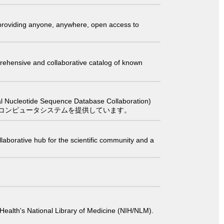
t providing anyone, anywhere, open access to
comprehensive and collaborative catalog of known
 Sequence Database Collaboration)
コンピュータシステムを提供しています。
laborative hub for the scientific community and a
 of Health's National Library of Medicine (NIH/NLM).