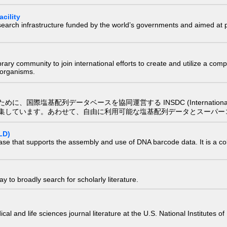
cility
research infrastructure funded by the world’s governments and aimed a
e library community to join international efforts to create and utilize a 
) organisms.
配列データベースを協同運営する INSDC (International Nucleotide
集しています。あわせて、自由に利用可能な塩基配列データとスーパー
LD)
ase that supports the assembly and use of DNA barcode data. It is a col
 to broadly search for scholarly literature.
edical and life sciences journal literature at the U.S. National Institutes