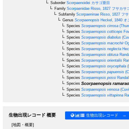
Suborder
Scorpaenoidei
カサゴ亜目
Family
Scorpaenidae
Risso, 1827
フサカサ
Subfamily
Scorpaeninae
Risso, 1827
フサ
Genus
Scorpaenopsis
Heckel, 1840
オ
Species
Scorpaenopsis cirrosa
(Thun
Species
Scorpaenopsis cotticeps
Fow
Species
Scorpaenopsis diabolus
(Cuv
Species
Scorpaenopsis macrochir
Ogi
Species
Scorpaenopsis neglecta
Heck
Species
Scorpaenopsis obtusa
Randa
Species
Scorpaenopsis orientalis
Ran
Species
Scorpaenopsis oxycephala
(
Species
Scorpaenopsis papuensis
(C
Species
Scorpaenopsis possi
Randal
Scorpaenopsis ramarao
Species
Species
Scorpaenopsis venosa
(Cuvi
Species
Scorpaenopsis vittapinna
Ran
生物出現レコード 概要
生物出現レコード →
[地図・概要]