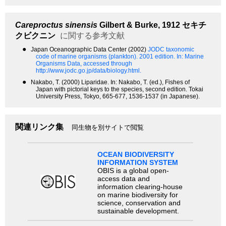
Careproctus sinensis
Gilbert & Burke, 1912
セキチ
クビクニン
に関する参考文献
●
Japan Oceanographic Data Center (2002)
JODC taxonomic
code of marine organisms (plankton). 2001 edition.
In: Marine
Organisms Data, accessed through
http://www.jodc.go.jp/data/biology.html.
●
Nakabo, T. (2000) Liparidae. In: Nakabo, T. (ed.), Fishes of
Japan with pictorial keys to the species, second edition. Tokai
University Press, Tokyo, 665-677, 1536-1537 (in Japanese).
関連リンク集
同生物を別サイトで閲覧
OCEAN BIODIVERSITY
INFORMATION SYSTEM
OBIS is a global open-
access data and
information clearing-house
on marine biodiversity for
science, conservation and
sustainable development.