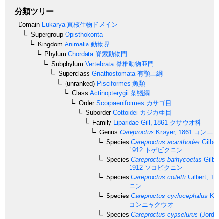
分類ツリー
Domain
Eukarya
真核生物ドメイン
Supergroup
Opisthokonta
Kingdom
Animalia
動物界
Phylum
Chordata
脊索動物門
Subphylum
Vertebrata
脊椎動物亜門
Superclass
Gnathostomata
有顎上綱
(unranked)
Pisciformes
魚類
Class
Actinopterygii
条鰭綱
Order
Scorpaeniformes
カサゴ目
Suborder
Cottoidei
カジカ亜目
Family
Liparidae
Gill, 1861
クサウオ科
Genus
Careproctus
Krøyer, 1861
コンニャ
Species
Careproctus acanthodes
Gilber
1912
トゲビクニン
Species
Careproctus bathycoetus
Gilbe
1912
ソコビクニン
Species
Careproctus colletti
Gilbert, 18
ニン
Species
Careproctus cyclocephalus
Kid
コンニャクウオ
Species
Careproctus cypselurus
(Jordan