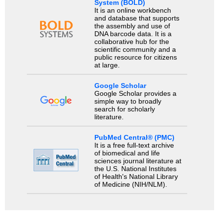
System (BOLD)
It is an online workbench
and database that supports
the assembly and use of
DNA barcode data. It is a
collaborative hub for the
scientific community and a
public resource for citizens
at large.
Google Scholar
Google Scholar provides a
simple way to broadly
search for scholarly
literature.
PubMed Central® (PMC)
It is a free full-text archive
of biomedical and life
sciences journal literature at
the U.S. National Institutes
of Health's National Library
of Medicine (NIH/NLM).