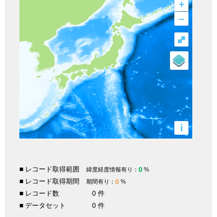
+
–
⤢
i
■ レコード取得範囲
0
緯度経度情報有り：
%
■ レコード取得期間
0
期間有り：
%
■ レコード数
0 件
■ データセット
0 件