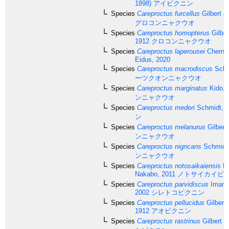
1898)
アイビクニン
Species
Careproctus furcellus
Gilbert &
グロコンニャクウオ
Species
Careproctus homopterus
Gilber
1912
クロコンニャクウオ
Species
Careproctus laperousei
Chernov
Eidus, 2020
Species
Careproctus macrodiscus
Schm
ーツクオンニャクウオ
Species
Careproctus marginatus
Kido, 
ンニャクウオ
Species
Careproctus mederi
Schmidt, 
ン
Species
Careproctus melanurus
Gilbert
ンニャクウオ
Species
Careproctus nigricans
Schmidt
ンニャクウオ
Species
Careproctus notosaikaiensis
Ka
Nakabo, 2011
ノトサイカイビ
Species
Careproctus parvidiscus
Imamu
2002
シレトコビクニン
Species
Careproctus pellucidus
Gilbert
1912
アオビクニン
Species
Careproctus rastrinus
Gilbert &