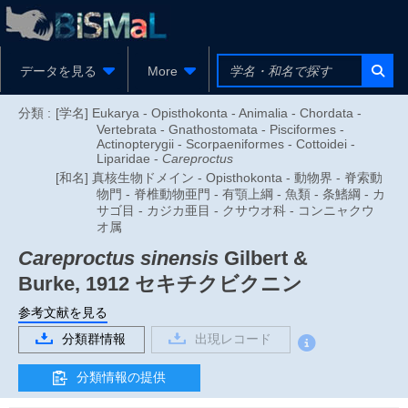
データを見る
More
分類 :
[学名] Eukarya - Opisthokonta - Animalia - Chordata -
Vertebrata - Gnathostomata - Pisciformes -
Actinopterygii - Scorpaeniformes - Cottoidei -
Liparidae -
Careproctus
[和名] 真核生物ドメイン - Opisthokonta - 動物界 - 脊索動
物門 - 脊椎動物亜門 - 有顎上綱 - 魚類 - 条鰭綱 - カ
サゴ目 - カジカ亜目 - クサウオ科 - コンニャクウ
オ属
Careproctus sinensis
Gilbert &
Burke, 1912
セキチクビクニン
参考文献を見る
分類群情報
出現レコード
分類情報の提供