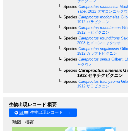
ケビクニン
Species
Careproctus rausuensis
Machi,
Yabe, 2012
タマコンニャクウ
Species
Careproctus rhodomelas
Gilber
1912
バラビクニン
Species
Careproctus roseofuscus
Gilbe
1912
トビビクニン
Species
Careproctus rotundifrons
Sakur
2008
ヒメコンニャクウオ
Species
Careproctus segaliensis
Gilber
1912
カラフトビクニン
Species
Careproctus simus
Gilbert, 18
ャクウオ
Careproctus sinensis
Gilb
Species
1912
セキチクビクニン
Species
Careproctus trachysoma
Gilber
1912
ザラビクニン
生物出現レコード 概要
生物出現レコード →
[地図・概要]