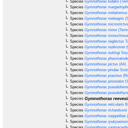
Species
Gymnothorax kidako
(Tem
Species
Gymnothorax margaritoph
Species
Gymnothorax melatremus
Species
Gymnothorax meleagris
(S
Species
Gymnothorax microstictu
Species
Gymnothorax minor
(Temm
Species
Gymnothorax monochrou
Species
Gymnothorax neglectus
Ta
Species
Gymnothorax nudivomer
(
Species
Gymnothorax nuttingi
Snyd
Species
Gymnothorax phasmatod
Species
Gymnothorax pictus
(Ahl,
Species
Gymnothorax pindae
Smit
Species
Gymnothorax prasinus
(Ri
Species
Gymnothorax prionodon
Og
Species
Gymnothorax pseudoherre
Species
Gymnothorax pseudothyrs
Gymnothorax reevesi
Species
Species
Gymnothorax reticularis
Bl
Species
Gymnothorax richardsonii
Species
Gymnothorax rueppelliae
(
Species
Gymnothorax ryukyuensis
Species
Gymnothorax sagmacepha