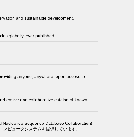
servation and sustainable development.
ies globally, ever published.
t providing anyone, anywhere, open access to
comprehensive and collaborative catalog of known
 Sequence Database Collaboration)
コンピュータシステムを提供しています。