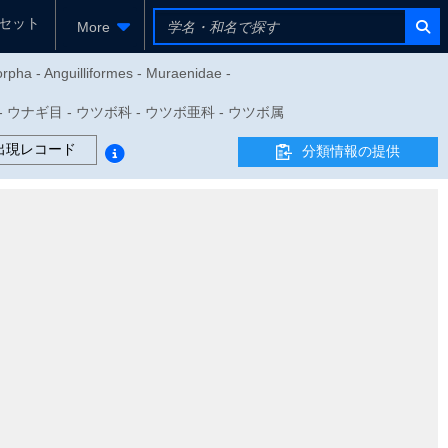
セット
More
orpha - Anguilliformes - Muraenidae -
目 - ウナギ目 - ウツボ科 - ウツボ亜科 - ウツボ属
出現レコード
分類情報の提供