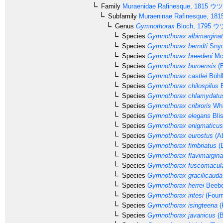
Family
Muraenidae
Rafinesque, 1815
ウツ
Subfamily
Muraeninae
Rafinesque, 181
Genus
Gymnothorax
Bloch, 1795
ウ
Species
Gymnothorax albimargina
Species
Gymnothorax berndti
Snyd
Species
Gymnothorax breedeni
McC
Species
Gymnothorax buroensis
(B
Species
Gymnothorax castlei
Böhlk
Species
Gymnothorax chilospilus
B
Species
Gymnothorax chlamydatu
Species
Gymnothorax cribroris
Whi
Species
Gymnothorax elegans
Bli
Species
Gymnothorax enigmaticus
Species
Gymnothorax eurostus
(Ab
Species
Gymnothorax fimbriatus
(B
Species
Gymnothorax flavimargina
Species
Gymnothorax fuscomacul
Species
Gymnothorax gracilicauda
Species
Gymnothorax herrei
Beebe
Species
Gymnothorax intesi
(Fourm
Species
Gymnothorax isingteena
(
Species
Gymnothorax javanicus
(B