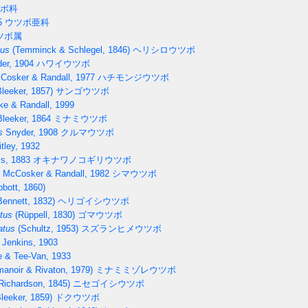
ボ科
5
ウツボ亜科
ツボ属
tus
(Temminck & Schlegel, 1846)
ヘリシロウツボ
er, 1904
ハワイウツボ
osker & Randall, 1977
ハチモンジウツボ
leeker, 1857)
サンゴウツボ
e & Randall, 1999
leeker, 1864
ミナミウツボ
s
Snyder, 1908
クルマウツボ
tley, 1932
ss, 1883
オキナワノコギリウツボ
McCosker & Randall, 1982
シマウツボ
bott, 1860)
ennett, 1832)
ヘリゴイシウツボ
tus
(Rüppell, 1830)
ゴマウツボ
atus
(Schultz, 1953)
スズランヒメウツボ
Jenkins, 1903
 & Tee-Van, 1933
anoir & Rivaton, 1979)
ミナミミゾレウツボ
Richardson, 1845)
ニセゴイシウツボ
leeker, 1859)
ドクウツボ