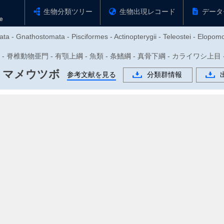
生物分類ツリー
生物出現レコード
データ
ta - Gnathostomata - Pisciformes - Actinopterygii - Teleostei - Elopom
動物門 - 脊椎動物亜門 - 有顎上綱 - 魚類 - 条鰭綱 - 真骨下綱 - カライワシ上
マメウツボ
参考文献を見る
分類群情報