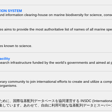
TION SYSTEM
nd information clearing-house on marine biodiversity for science, con
 aims to provide the most authoritative list of names of all marine spec
ies known to science.
cility
research infrastructure funded by the world’s governments and aimed a
e library community to join international efforts to create and utilize a 
) organisms.
配列データベースを協同運営する INSDC (International Nucleotide
集しています。あわせて、自由に利用可能な塩基配列データとスーパー