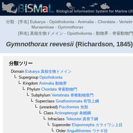
分類 :
[学名] Eukarya - Opisthokonta - Animalia - Chordata - Vertebra
Muraeninae -
Gymnothorax
[和名] 真核生物ドメイン - Opisthokonta - 動物界 - 脊索
Gymnothorax reevesii
(Richardson, 1845)
分類ツリー
Domain
Eukarya
真核生物ドメイン
Supergroup
Opisthokonta
Kingdom
Animalia
動物界
Phylum
Chordata
脊索動物門
Subphylum
Vertebrata
脊椎動物亜門
Superclass
Gnathostomata
有顎上綱
(unranked)
Pisciformes
魚類
Class
Actinopterygii
条鰭綱
Infraclass
Teleostei
真骨下綱
Superorder
Elopomorpha
カライワシ上目
Order
Anguilliformes
ウナギ目