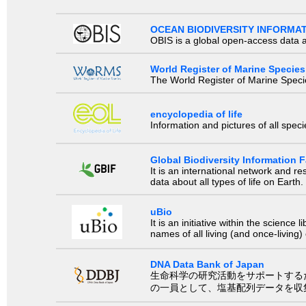
OCEAN BIODIVERSITY INFORMA
OBIS is a global open-access data a
World Register of Marine Species
The World Register of Marine Species
encyclopedia of life
Information and pictures of all spec
Global Biodiversity Information Fa
It is an international network and 
data about all types of life on Earth.
uBio
It is an initiative within the scienc
names of all living (and once-living
DNA Data Bank of Japan
生命科学の研究活動をサポートするために、国際塩基
の一員として、塩基配列データを収