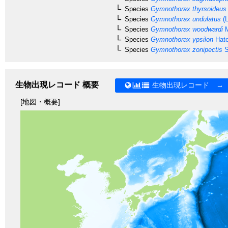
Species
Gymnothorax thyrsoideus
Species
Gymnothorax undulatus
(L
Species
Gymnothorax woodwardi
M
Species
Gymnothorax ypsilon
Hato
Species
Gymnothorax zonipectis
S
生物出現レコード 概要
生物出現レコード →
[地図・概要]