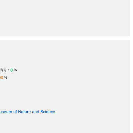
0
有り：
%
00
%
 Museum of Nature and Science