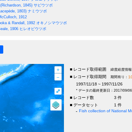
(Richardson, 1845)
サビウツボ
acepède, 1803)
ナミウツボ
cCulloch, 1912
oka & Randall, 1992
オキノシマウツボ
eale, 1906
ヒレオビウツボ
+
■ レコード取得範囲
緯度経度情報
–
■ レコード取得期間
1
期間有り：
1997/11/18 ~ 1997/11/26
⤢
* データの最終更新日：2017/09/06
■ レコード数
3 件
■ データセット
1 件
Fish collection of National