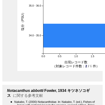
35.0 - 36.0
塩分（PSU）
34.0 - 35.0
0.0
0.5
1.0
1.5
出現レコード数
（対象レコード件数：
2
/
6
件）
Notacanthus abbotti
Fowler, 1934
キツネソコギ
ス
に関する参考文献
●
Nakabo, T. (2000) Notacanthidae. In: Nakabo, T. (ed.), Fishes of