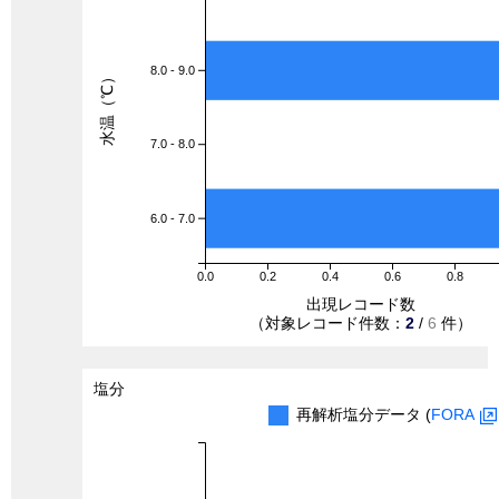
8.0 - 9.0
水温（℃）
7.0 - 8.0
6.0 - 7.0
0.0
0.2
0.4
0.6
0.8
出現レコード数
（対象レコード件数：
2
/
6
件）
塩分
再解析塩分データ (
FORA