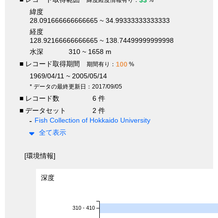
33
緯度経度情報有り：
%
緯度
28.091666666666665 ~ 34.99333333333333
経度
128.92166666666665 ~ 138.74499999999998
水深
310 ~ 1658 m
■ レコード取得期間
100
期間有り：
%
1969/04/11 ~ 2005/05/14
* データの最終更新日：2017/09/05
■ レコード数
6 件
■ データセット
2 件
Fish Collection of Hokkaido University
全て表示
[環境情報]
深度
310 - 410