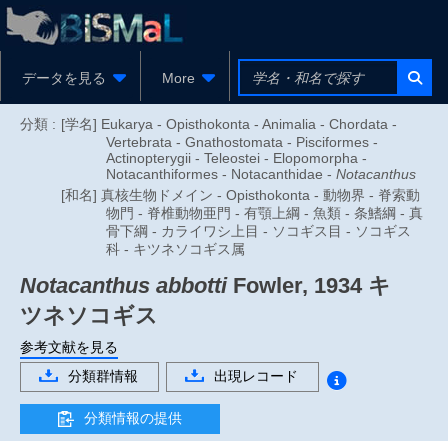
データを見る
More
分類 :
[学名] Eukarya - Opisthokonta - Animalia - Chordata -
Vertebrata - Gnathostomata - Pisciformes -
Actinopterygii - Teleostei - Elopomorpha -
Notacanthiformes - Notacanthidae -
Notacanthus
[和名] 真核生物ドメイン - Opisthokonta - 動物界 - 脊索動
物門 - 脊椎動物亜門 - 有顎上綱 - 魚類 - 条鰭綱 - 真
骨下綱 - カライワシ上目 - ソコギス目 - ソコギス
科 - キツネソコギス属
Notacanthus abbotti
Fowler, 1934
キ
ツネソコギス
参考文献を見る
分類群情報
出現レコード
分類情報の提供