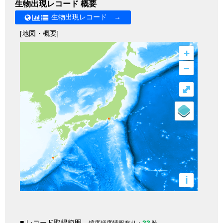
生物出現レコード 概要
生物出現レコード →
[地図・概要]
+
–
⤢
i
■ レコード取得範囲