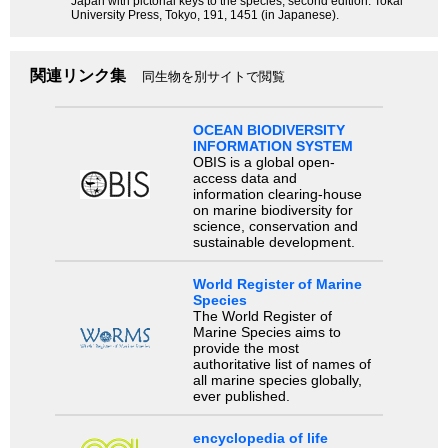
Japan with pictorial keys to the species, second edition. Tokai
University Press, Tokyo, 191, 1451 (in Japanese).
関連リンク集
同生物を別サイトで閲覧
OCEAN BIODIVERSITY
INFORMATION SYSTEM
OBIS is a global open-
access data and
information clearing-house
on marine biodiversity for
science, conservation and
sustainable development.
World Register of Marine
Species
The World Register of
Marine Species aims to
provide the most
authoritative list of names of
all marine species globally,
ever published.
encyclopedia of life