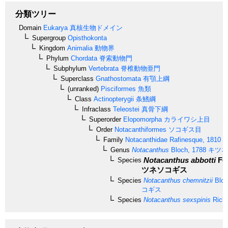
分類ツリー
Domain
Eukarya
真核生物ドメイン
Supergroup
Opisthokonta
Kingdom
Animalia
動物界
Phylum
Chordata
脊索動物門
Subphylum
Vertebrata
脊椎動物亜門
Superclass
Gnathostomata
有顎上綱
(unranked)
Pisciformes
魚類
Class
Actinopterygii
条鰭綱
Infraclass
Teleostei
真骨下綱
Superorder
Elopomorpha
カライワシ上目
Order
Notacanthiformes
ソコギス目
Family
Notacanthidae
Rafinesque, 1810
ソ
Genus
Notacanthus
Bloch, 1788
キツネ
Notacanthus abbotti
Fow
Species
ツネソコギス
Species
Notacanthus chemnitzii
Bloc
コギス
Species
Notacanthus sexspinis
Richa