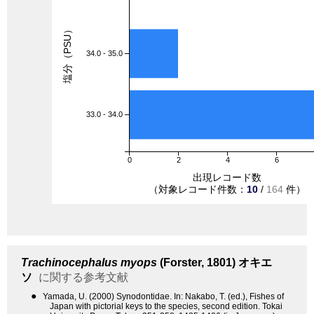
塩分（PSU）
34.0 - 35.0
33.0 - 34.0
0
2
4
6
出現レコード数
（対象レコード件数：
10
/
164
件）
Trachinocephalus myops
(Forster, 1801)
オキエ
ソ
に関する参考文献
●
Yamada, U. (2000) Synodontidae. In: Nakabo, T. (ed.), Fishes of
Japan with pictorial keys to the species, second edition. Tokai