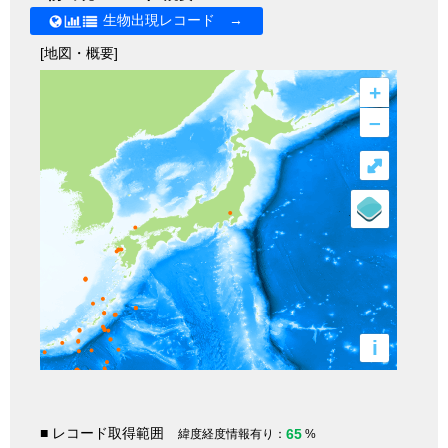
生物出現レコード →
[地図・概要]
+
–
⤢
i
■ レコード取得範囲
65
緯度経度情報有り：
%