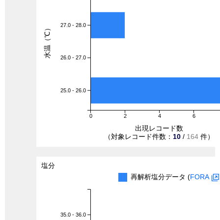
27.0 - 28.0
水温（℃）
26.0 - 27.0
25.0 - 26.0
0
2
4
6
出現レコード数
（対象レコード件数：
10
/
164
件）
塩分
再解析塩分データ (
FORA
35.0 - 36.0