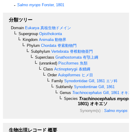
Salmo myops
Forster, 1801
分類ツリー
Domain
Eukarya
真核生物ドメイン
Supergroup
Opisthokonta
Kingdom
Animalia
動物界
Phylum
Chordata
脊索動物門
Subphylum
Vertebrata
脊椎動物亜門
Superclass
Gnathostomata
有顎上綱
(unranked)
Pisciformes
魚類
Class
Actinopterygii
条鰭綱
Order
Aulopiformes
ヒメ目
Family
Synodontidae
Gill, 1861
エソ科
Subfamily
Synodontinae
Gill, 1861
Genus
Trachinocephalus
Gill, 1861
オキエ
Trachinocephalus myops
Species
1801)
オキエソ
Synonym(s) :
Salmo myops
Fo
生物出現レコード 概要