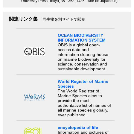
University Press, Tokyo, 351-358, 1485-1486 (in Japanese).
関連リンク集
同生物を別サイトで閲覧
OCEAN BIODIVERSITY
INFORMATION SYSTEM
OBIS is a global open-
access data and
information clearing-house
on marine biodiversity for
science, conservation and
sustainable development.
World Register of Marine
Species
The World Register of
Marine Species aims to
provide the most
authoritative list of names of
all marine species globally,
ever published.
encyclopedia of life
Information and pictures of