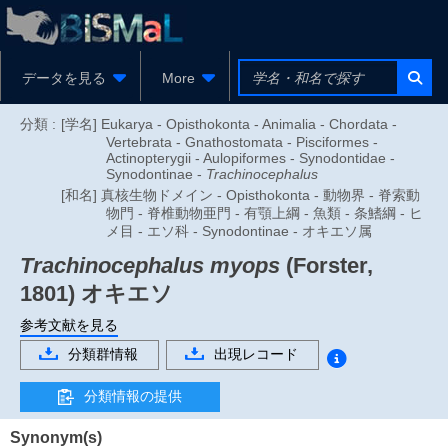
データを見る
More
分類 :
[学名] Eukarya - Opisthokonta - Animalia - Chordata -
Vertebrata - Gnathostomata - Pisciformes -
Actinopterygii - Aulopiformes - Synodontidae -
Synodontinae -
Trachinocephalus
[和名] 真核生物ドメイン - Opisthokonta - 動物界 - 脊索動
物門 - 脊椎動物亜門 - 有顎上綱 - 魚類 - 条鰭綱 - ヒ
メ目 - エソ科 - Synodontinae - オキエソ属
Trachinocephalus myops
(Forster,
1801)
オキエソ
参考文献を見る
分類群情報
出現レコード
分類情報の提供
Synonym(s)