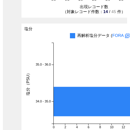
出現レコード数
（対象レコード件数：
14
/
45
件）
塩分
再解析塩分データ (
FORA
35.0 - 36.0
塩分（PSU）
34.0 - 35.0
0
2
4
6
8
10
12