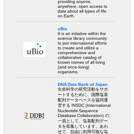
providing anyone,
anywhere, open access to
data about all types of life
on Earth.
uBio
It is an initiative within the
science library community
to join international efforts
to create and utilize a
comprehensive and
collaborative catalog of
known names of all living
(and once-living)
organisms.
DNA Data Bank of Japan
生命科学の研究活動をサポ
ートするために、国際塩基
配列データベースを協同運
営する INSDC (International
Nucleotide Sequence
Database Collaboration) の
一員として、塩基配列デー
タを収集しています。あわ
せて、自由に利用可能な塩