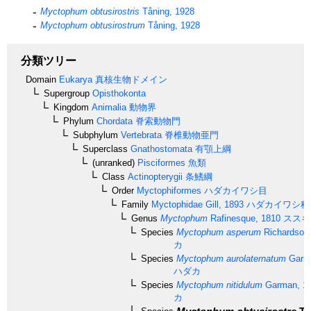
Myctophum obtusirostris
Tåning, 1928
Myctophum obtusirostrum
Tåning, 1928
分類ツリー
Domain
Eukarya
真核生物ドメイン
Supergroup
Opisthokonta
Kingdom
Animalia
動物界
Phylum
Chordata
脊索動物門
Subphylum
Vertebrata
脊椎動物亜門
Superclass
Gnathostomata
有顎上綱
(unranked)
Pisciformes
魚類
Class
Actinopterygii
条鰭綱
Order
Myctophiformes
ハダカイワシ目
Family
Myctophidae
Gill, 1893
ハダカイワシ科
Genus
Myctophum
Rafinesque, 1810
ススキ
Species
Myctophum asperum
Richardson
カ
Species
Myctophum aurolaternatum
Garma
ハダカ
Species
Myctophum nitidulum
Garman, 1
カ