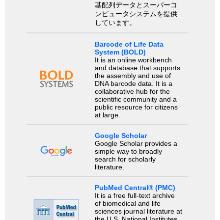
基配列データとスーパーコ
ンピュータシステムを提供
しています。
Barcode of Life Data
System (BOLD)
It is an online workbench
and database that supports
the assembly and use of
DNA barcode data. It is a
collaborative hub for the
scientific community and a
public resource for citizens
at large.
Google Scholar
Google Scholar provides a
simple way to broadly
search for scholarly
literature.
PubMed Central® (PMC)
It is a free full-text archive
of biomedical and life
sciences journal literature at
the U.S. National Institutes