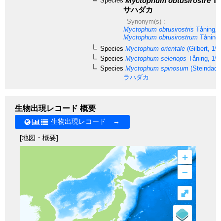
Myctophum obtusirostre
Tå
Species
サハダカ
Synonym(s) :
Myctophum obtusirostris
Tåning, 
Myctophum obtusirostrum
Tåning,
Species
Myctophum orientale
(Gilbert, 19
Species
Myctophum selenops
Tåning, 19
Species
Myctophum spinosum
(Steindach
ラハダカ
生物出現レコード 概要
生物出現レコード →
[地図・概要]
+
–
⤢