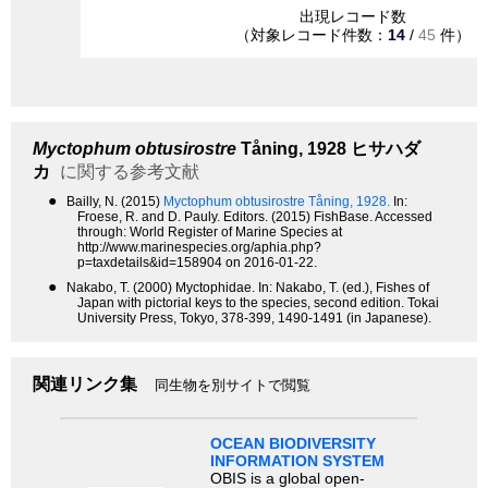
出現レコード数
（対象レコード件数：
14
/
45
件）
Myctophum obtusirostre
Tåning, 1928
ヒサハダ
カ
に関する参考文献
●
Bailly, N. (2015)
Myctophum obtusirostre Tåning, 1928.
In:
Froese, R. and D. Pauly. Editors. (2015) FishBase. Accessed
through: World Register of Marine Species at
http://www.marinespecies.org/aphia.php?
p=taxdetails&id=158904 on 2016-01-22.
●
Nakabo, T. (2000) Myctophidae. In: Nakabo, T. (ed.), Fishes of
Japan with pictorial keys to the species, second edition. Tokai
University Press, Tokyo, 378-399, 1490-1491 (in Japanese).
関連リンク集
同生物を別サイトで閲覧
OCEAN BIODIVERSITY
INFORMATION SYSTEM
OBIS is a global open-