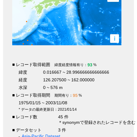
i
■ レコード取得範囲
93
緯度経度情報有り：
%
緯度
0.016667 ~ 28.996666666666666
経度
126.207500 ~ 162.000000
水深
0 ~ 576 m
■ レコード取得期間
95
期間有り：
%
1975/01/15 ~ 2003/11/08
* データの最終更新日：2021/01/14
■ レコード数
45 件
＊synonymで登録されたレコードを含む
■ データセット
3 件
Asia-Pacific Dataset