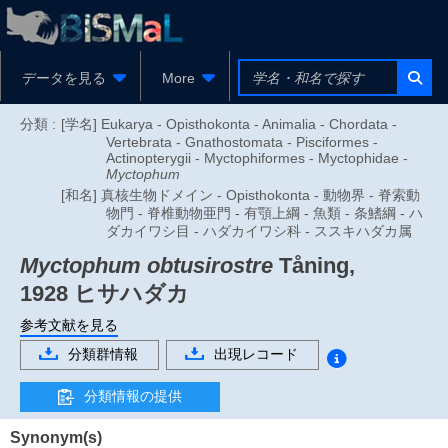
データを見る
More
分類 :
[学名] Eukarya - Opisthokonta - Animalia - Chordata -
Vertebrata - Gnathostomata - Pisciformes -
Actinopterygii - Myctophiformes - Myctophidae -
Myctophum
[和名] 真核生物ドメイン - Opisthokonta - 動物界 - 脊索動
物門 - 脊椎動物亜門 - 有顎上綱 - 魚類 - 条鰭綱 - ハ
ダカイワシ目 - ハダカイワシ科 - ススキハダカ属
Myctophum obtusirostre
Tåning,
1928
ヒサハダカ
参考文献を見る
分類群情報
出現レコード
分類情報の提供
Synonym(s)