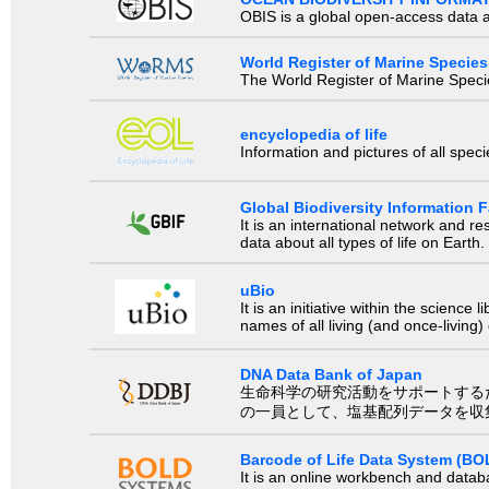
OBIS is a global open-access data a
World Register of Marine Species
The World Register of Marine Species
encyclopedia of life
Information and pictures of all spec
Global Biodiversity Information Fa
It is an international network and 
data about all types of life on Earth.
uBio
It is an initiative within the scienc
names of all living (and once-living
DNA Data Bank of Japan
生命科学の研究活動をサポートするために、国際塩基
の一員として、塩基配列データを収
Barcode of Life Data System (BO
It is an online workbench and datab