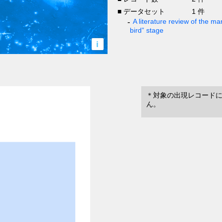
■ データセット
1 件
A literature review of the mar
bird” stage
i
＊対象の出現レコード
ん。