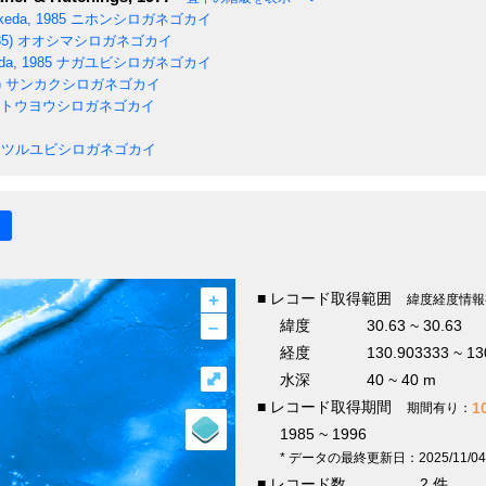
keda, 1985
ニホンシロガネゴカイ
5)
オオシマシロガネゴカイ
da, 1985
ナガユビシロガネゴカイ
)
サンカクシロガネゴカイ
トウヨウシロガネゴカイ
ツルユビシロガネゴカイ
+
■ レコード取得範囲
緯度経度情報
–
緯度
30.63 ~ 30.63
経度
130.903333 ~ 13
⤢
水深
40 ~ 40 m
■ レコード取得期間
1
期間有り：
1985 ~ 1996
* データの最終更新日：2025/11/04
■ レコード数
2 件