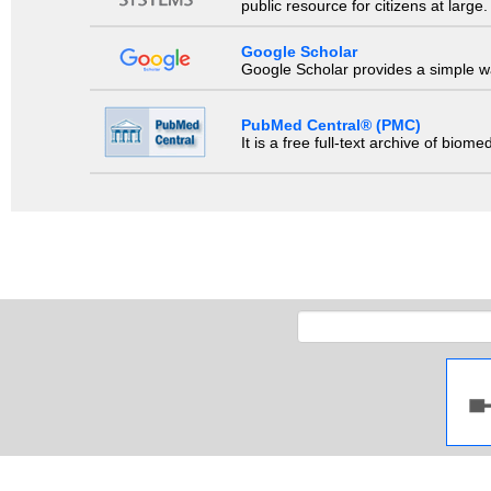
public resource for citizens at large.
Google Scholar
Google Scholar provides a simple way
PubMed Central® (PMC)
It is a free full-text archive of biom