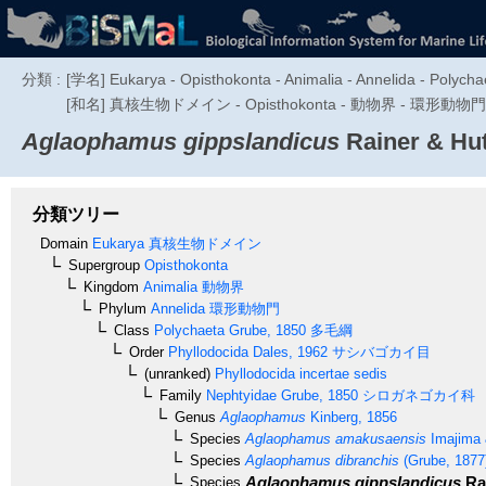
分類 :
[学名] Eukarya - Opisthokonta - Animalia - Annelida - Polychae
[和名] 真核生物ドメイン - Opisthokonta - 動物界 - 環形動物門 -
Aglaophamus gippslandicus
Rainer & Hut
分類ツリー
Domain
Eukarya
真核生物ドメイン
Supergroup
Opisthokonta
Kingdom
Animalia
動物界
Phylum
Annelida
環形動物門
Class
Polychaeta
Grube, 1850
多毛綱
Order
Phyllodocida
Dales, 1962
サシバゴカイ目
(unranked)
Phyllodocida incertae sedis
Family
Nephtyidae
Grube, 1850
シロガネゴカイ科
Genus
Aglaophamus
Kinberg, 1856
Species
Aglaophamus amakusaensis
Imajima 
Species
Aglaophamus dibranchis
(Grube, 1877
Aglaophamus gippslandicus
Rai
Species