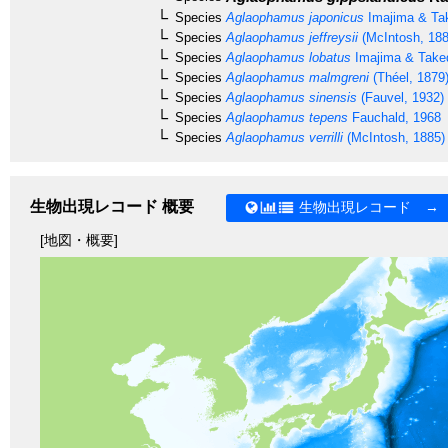
Species
Aglaophamus japonicus
Imajima & Ta
Species
Aglaophamus jeffreysii
(McIntosh, 188
Species
Aglaophamus lobatus
Imajima & Take
Species
Aglaophamus malmgreni
(Théel, 1879
Species
Aglaophamus sinensis
(Fauvel, 1932)
Species
Aglaophamus tepens
Fauchald, 1968
Species
Aglaophamus verrilli
(McIntosh, 1885)
生物出現レコード 概要
生物出現レコード →
[地図・概要]