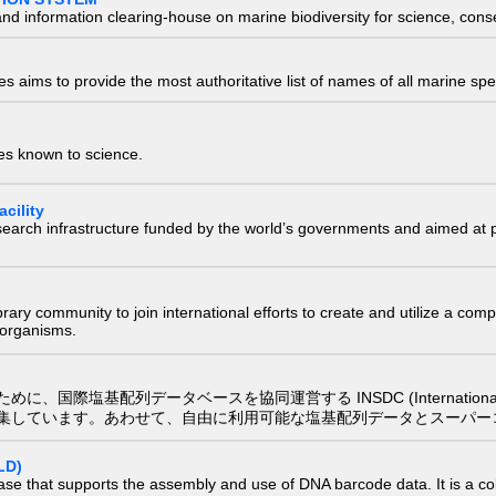
nd information clearing-house on marine biodiversity for science, con
 aims to provide the most authoritative list of names of all marine spec
ies known to science.
cility
research infrastructure funded by the world’s governments and aimed a
e library community to join international efforts to create and utilize a 
) organisms.
配列データベースを協同運営する INSDC (International Nucleotide
集しています。あわせて、自由に利用可能な塩基配列データとスーパー
LD)
ase that supports the assembly and use of DNA barcode data. It is a col