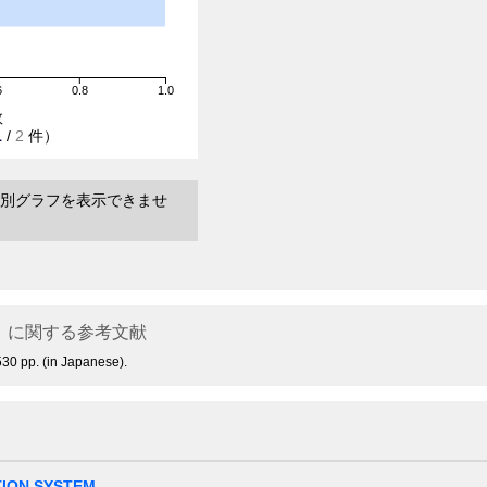
6
0.8
1.0
数
1
/
2
件）
別グラフを表示できませ
に関する参考文献
30 pp. (in Japanese).
TION SYSTEM