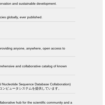
servation and sustainable development.
ies globally, ever published.
t providing anyone, anywhere, open access to
comprehensive and collaborative catalog of known
 Sequence Database Collaboration)
コンピュータシステムを提供しています。
laborative hub for the scientific community and a