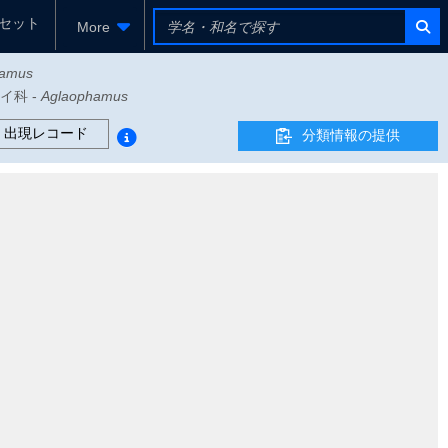
セット
More
hamus
カイ科 -
Aglaophamus
出現レコード
分類情報の提供