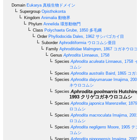
Domain
Eukarya
真核生物ドメイン
Supergroup
Opisthokonta
Kingdom
Animalia
動物界
Phylum
Annelida
環形動物門
Class
Polychaeta
Grube, 1850
多毛綱
Order
Phyllodocida
Dales, 1962
サシバゴカイ目
Suborder
Aphroditiformia
ウロコムシ亜目
Family
Aphroditidae
Malmgren, 1867
コガネウロコ
Genus
Aphrodita
Linnaeus, 1758
Species
Aphrodita aculeata
Linnaeus, 1758
イ
コムシ
Species
Aphrodita australis
Baird, 1865
コガネ
Species
Aphrodita daiyumaruae
Imajima, 2005
ネウロコムシ
Aphrodita goolmarris
Hutching
Species
1993
クリゲコガネウロコムシ
Species
Aphrodita japonica
Marenzeller, 1879
ロコムシ
Species
Aphrodita macroculata
Imajima, 2001
ロコムシ
Species
Aphrodita negligens
Moore, 1905
テン
コムシ
Species
Aphrodita nipponensis
Imajima, 2003