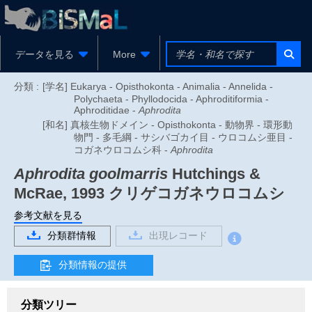
データを見る
More
分類 :
[学名] Eukarya - Opisthokonta - Animalia - Annelida -
Polychaeta - Phyllodocida - Aphroditiformia -
Aphroditidae -
Aphrodita
[和名] 真核生物ドメイン - Opisthokonta - 動物界 - 環形動
物門 - 多毛綱 - サシバゴカイ目 - ウロコムシ亜目 -
コガネウロコムシ科 -
Aphrodita
Aphrodita goolmarris
Hutchings &
McRae, 1993
クリゲコガネウロコムシ
参考文献を見る
分類群情報
出現レコード
分類情報の提供
分類ツリー