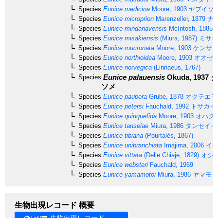
Species
Eunice medicina
Moore, 1903
ヤブイソ
Species
Eunice microprion
Marenzeller, 1879
ナ
Species
Eunice mindanavensis
McIntosh, 1885
Species
Eunice misakiensis
(Miura, 1987)
ミサキ
Species
Eunice mucronata
Moore, 1903
ケンサキ
Species
Eunice northioidea
Moore, 1903
オオセ
Species
Eunice norvegica
(Linnaeus, 1767)
Eunice palauensis
Okuda, 1937
ク
Species
ソメ
Species
Eunice paupera
Grube, 1878
オクテエラ
Species
Eunice petersi
Fauchald, 1992
トサカイ
Species
Eunice quinquefida
Moore, 1903
オハグ
Species
Eunice tanseiae
Miura, 1986
タンセイイ
Species
Eunice tibiana
(Pourtalès, 1867)
Species
Eunice unibranchiata
Imajima, 2006
イチ
Species
Eunice vittata
(Delle Chiaje, 1829)
オシ
Species
Eunice websteri
Fauchald, 1969
Species
Eunice yamamotoi
Miura, 1986
ヤマモト
生物出現レコード 概要