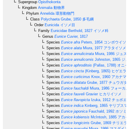
Supergroup
Opisthokonta
Kingdom
Animalia
動物界
Phylum
Annelida
環形動物門
Class
Polychaeta
Grube, 1850
多毛綱
Order
Eunicida
イソメ目
Family
Eunicidae
Berthold, 1827
イソメ科
Genus
Eunice
Cuvier, 1817
Species
Eunice afra
Peters, 1854
コンボウイソ
Species
Eunice alata
Miura, 1977
アラタイソメ
Species
Eunice annulicirrata
Miura, 1986
ジュズ
Species
Eunice annulicornis
Johnston, 1865
ジュ
Species
Eunice aphroditois
(Pallas, 1788)
オニイ
Species
Eunice cincta
(Kinberg, 1865)
ヒゲエラ
Species
Eunice curticirrus
Knox, 1960
アカナマ
Species
Eunice dilatata
Grube, 1877
チュウガタ
Species
Eunice fauchaldi
Miura, 1986
フォーカル
Species
Eunice fauveli
Gravier
ヒカリイソメ
Species
Eunice flavopicta
Izuka, 1912
チョボエ
Species
Eunice indica
Kinberg, 1865
ヤリプスマ
Species
Eunice japonica
Fauchald, 1992
ホソミ
Species
Eunice kobiensis
McIntosh, 1885
アカイ
Species
Eunice longicirris
Grube, 1869
チリエラ
Species
Eunice masudai
Miura, 1986
マスダイソ