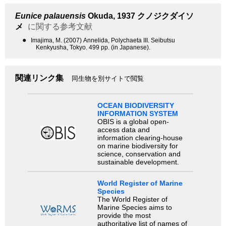
Eunice palauensis
Okuda, 1937
クノジクダイソ
メ
に関する参考文献
●
Imajima, M. (2007) Annelida, Polychaeta III. Seibutsu
Kenkyusha, Tokyo. 499 pp. (in Japanese).
関連リンク集
同生物を別サイトで閲覧
OCEAN BIODIVERSITY
INFORMATION SYSTEM
OBIS is a global open-
access data and
information clearing-house
on marine biodiversity for
science, conservation and
sustainable development.
World Register of Marine
Species
The World Register of
Marine Species aims to
provide the most
authoritative list of names of