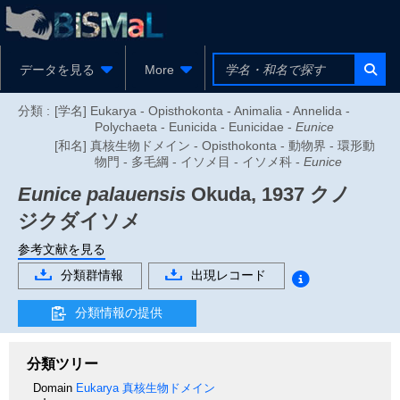
データを見る
More
分類 :
[学名] Eukarya - Opisthokonta - Animalia - Annelida -
Polychaeta - Eunicida - Eunicidae -
Eunice
[和名] 真核生物ドメイン - Opisthokonta - 動物界 - 環形動
物門 - 多毛綱 - イソメ目 - イソメ科 -
Eunice
Eunice palauensis
Okuda, 1937
クノ
ジクダイソメ
参考文献を見る
分類群情報
出現レコード
分類情報の提供
分類ツリー
Domain
Eukarya
真核生物ドメイン