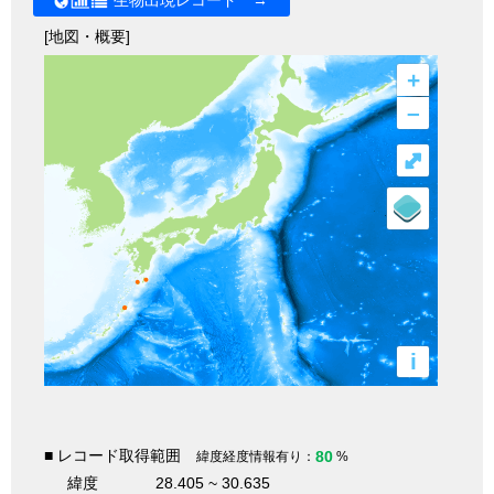
生物出現レコード →
[地図・概要]
+
–
⤢
i
■ レコード取得範囲
80
緯度経度情報有り：
%
緯度
28.405 ~ 30.635