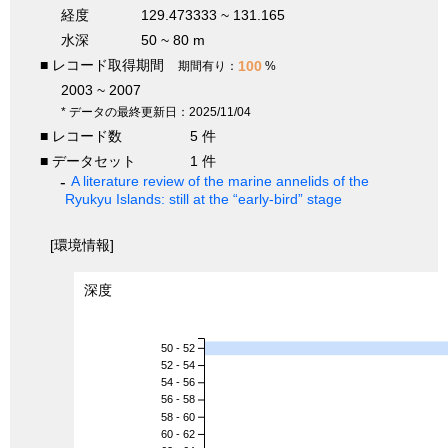
経度
129.473333 ~ 131.165
水深
50 ~ 80 m
■ レコード取得期間
100
期間有り：
%
2003 ~ 2007
* データの最終更新日：2025/11/04
■ レコード数
5 件
■ データセット
1 件
A literature review of the marine annelids of the
Ryukyu Islands: still at the “early-bird” stage
[環境情報]
深度
50 - 52
52 - 54
54 - 56
56 - 58
58 - 60
60 - 62