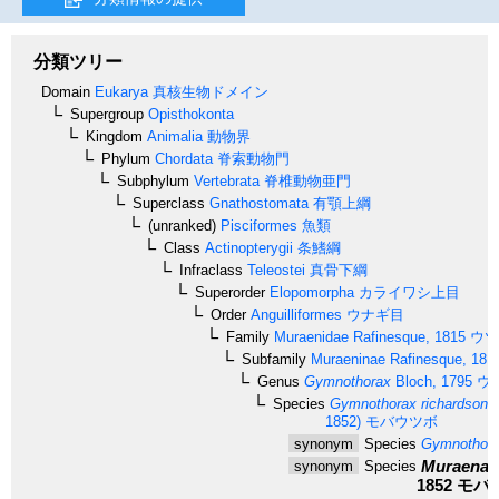
分類ツリー
Domain
Eukarya
真核生物ドメイン
Supergroup
Opisthokonta
Kingdom
Animalia
動物界
Phylum
Chordata
脊索動物門
Subphylum
Vertebrata
脊椎動物亜門
Superclass
Gnathostomata
有顎上綱
(unranked)
Pisciformes
魚類
Class
Actinopterygii
条鰭綱
Infraclass
Teleostei
真骨下綱
Superorder
Elopomorpha
カライワシ上目
Order
Anguilliformes
ウナギ目
Family
Muraenidae
Rafinesque, 1815
ウツ
Subfamily
Muraeninae
Rafinesque, 181
Genus
Gymnothorax
Bloch, 1795
ウ
Species
Gymnothorax richardsonii
1852)
モバウツボ
synonym
Species
Gymnothorax
Muraena r
synonym
Species
1852
モバ