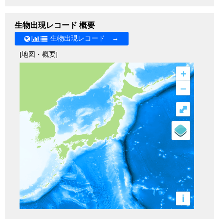
生物出現レコード 概要
生物出現レコード →
[地図・概要]
+
–
⤢
i