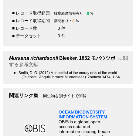
■ レコード取得範囲
0
緯度経度情報有り：
%
■ レコード取得期間
0
期間有り：
%
■ レコード数
0 件
■ データセット
0 件
Muraena richardsonii
Bleeker, 1852
モバウツボ
に関
する参考文献
●
Smith, D. G. (2012) A checklist of the moray eels of the world
(Teleostei: Anguilliformes: Muraenidae). Zootaxa 3474, 1-64.
関連リンク集
同生物を別サイトで閲覧
OCEAN BIODIVERSITY
INFORMATION SYSTEM
OBIS is a global open-
access data and
information clearing-house