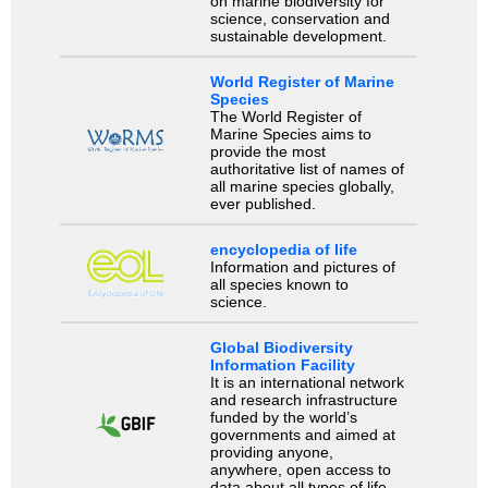
on marine biodiversity for
science, conservation and
sustainable development.
World Register of Marine
Species
The World Register of
Marine Species aims to
provide the most
authoritative list of names of
all marine species globally,
ever published.
encyclopedia of life
Information and pictures of
all species known to
science.
Global Biodiversity
Information Facility
It is an international network
and research infrastructure
funded by the world’s
governments and aimed at
providing anyone,
anywhere, open access to
data about all types of life