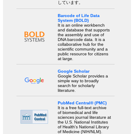
しています。
Barcode of Life Data
System (BOLD)
It is an online workbench
and database that supports
the assembly and use of
DNA barcode data. It is a
collaborative hub for the
scientific community and a
public resource for citizens
at large.
Google Scholar
Google Scholar provides a
simple way to broadly
search for scholarly
literature.
PubMed Central® (PMC)
It is a free full-text archive
of biomedical and life
sciences journal literature at
the U.S. National Institutes
of Health's National Library
of Medicine (NIH/NLM).