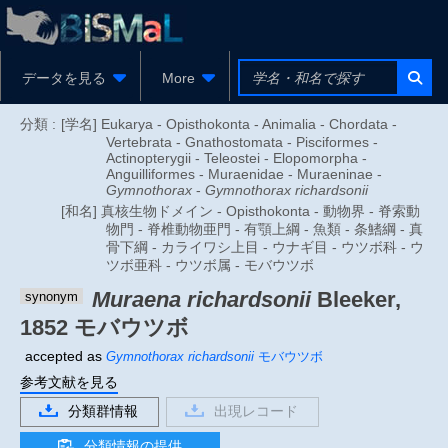
データを見る
More
分類 :
[学名] Eukarya - Opisthokonta - Animalia - Chordata -
Vertebrata - Gnathostomata - Pisciformes -
Actinopterygii - Teleostei - Elopomorpha -
Anguilliformes - Muraenidae - Muraeninae -
Gymnothorax
-
Gymnothorax richardsonii
[和名] 真核生物ドメイン - Opisthokonta - 動物界 - 脊索動
物門 - 脊椎動物亜門 - 有顎上綱 - 魚類 - 条鰭綱 - 真
骨下綱 - カライワシ上目 - ウナギ目 - ウツボ科 - ウ
ツボ亜科 - ウツボ属 - モバウツボ
Muraena richardsonii
Bleeker,
synonym
1852
モバウツボ
accepted as
Gymnothorax richardsonii
モバウツボ
参考文献を見る
分類群情報
出現レコード
分類情報の提供