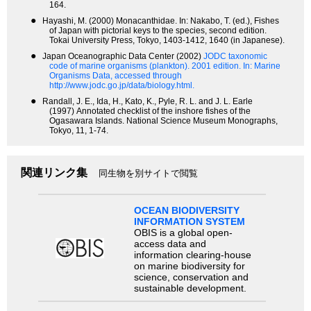
164.
●
Hayashi, M. (2000) Monacanthidae. In: Nakabo, T. (ed.), Fishes
of Japan with pictorial keys to the species, second edition.
Tokai University Press, Tokyo, 1403-1412, 1640 (in Japanese).
●
Japan Oceanographic Data Center (2002)
JODC taxonomic
code of marine organisms (plankton). 2001 edition.
In: Marine
Organisms Data, accessed through
http://www.jodc.go.jp/data/biology.html.
●
Randall, J. E., Ida, H., Kato, K., Pyle, R. L. and J. L. Earle
(1997) Annotated checklist of the inshore fishes of the
Ogasawara Islands. National Science Museum Monographs,
Tokyo, 11, 1-74.
関連リンク集
同生物を別サイトで閲覧
OCEAN BIODIVERSITY
INFORMATION SYSTEM
OBIS is a global open-
access data and
information clearing-house
on marine biodiversity for
science, conservation and
sustainable development.