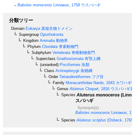
Balistes monoceros
Linnaeus, 1758
ウスバハギ
分類ツリー
Domain
Eukarya
真核生物ドメイン
Supergroup
Opisthokonta
Kingdom
Animalia
動物界
Phylum
Chordata
脊索動物門
Subphylum
Vertebrata
脊椎動物亜門
Superclass
Gnathostomata
有顎上綱
(unranked)
Pisciformes
魚類
Class
Actinopterygii
条鰭綱
Order
Tetraodontiformes
フグ目
Family
Monacanthidae
Nardo, 1843
カワハギ
Genus
Aluterus
Cloquet, 1816
ウスバハギ属
Aluterus monoceros
(Linna
Species
スバハギ
Synonym(s) :
Balistes monoceros
Linnaeus, 17
Species
Aluterus scriptus
(Osbeck, 1765)