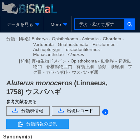
データを見る
More
分類 :
[学名] Eukarya - Opisthokonta - Animalia - Chordata -
Vertebrata - Gnathostomata - Pisciformes -
Actinopterygii - Tetraodontiformes -
Monacanthidae -
Aluterus
[和名] 真核生物ドメイン - Opisthokonta - 動物界 - 脊索動
物門 - 脊椎動物亜門 - 有顎上綱 - 魚類 - 条鰭綱 - フ
グ目 - カワハギ科 - ウスバハギ属
Aluterus monoceros
(Linnaeus,
1758)
ウスバハギ
参考文献を見る
分類群情報
出現レコード
分類情報の提供
Synonym(s)