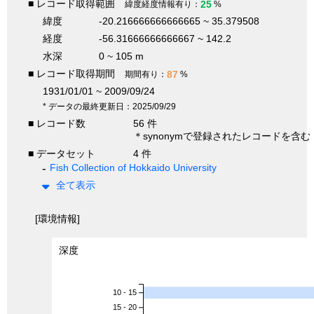
■ レコード取得範囲
25
緯度経度情報有り：
%
緯度
-20.216666666666665 ~ 35.379508
経度
-56.31666666666667 ~ 142.2
水深
0 ~ 105 m
■ レコード取得期間
87
期間有り：
%
1931/01/01 ~ 2009/09/24
* データの最終更新日：2025/09/29
■ レコード数
56 件
＊synonymで登録されたレコードを含む
■ データセット
4 件
Fish Collection of Hokkaido University
全て表示
[環境情報]
深度
10 - 15
15 - 20