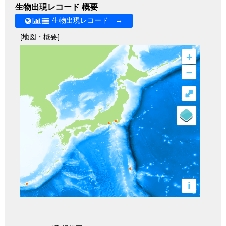
生物出現レコード 概要
生物出現レコード →
[地図・概要]
+
–
⤢
i