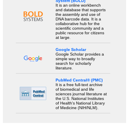
System (BOLD)
It is an online workbench
and database that supports
the assembly and use of
DNA barcode data. It is a
collaborative hub for the
scientific community and a
public resource for citizens
at large.
Google Scholar
Google Scholar provides a
simple way to broadly
search for scholarly
literature.
PubMed Central® (PMC)
It is a free full-text archive
of biomedical and life
sciences journal literature at
the U.S. National Institutes
of Health's National Library
of Medicine (NIH/NLM).