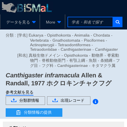
データを見る
More
分類 :
[学名] Eukarya - Opisthokonta - Animalia - Chordata -
Vertebrata - Gnathostomata - Pisciformes -
Actinopterygii - Tetraodontiformes -
Tetraodontidae - Canthigasterinae -
Canthigaster
[和名] 真核生物ドメイン - Opisthokonta - 動物界 - 脊索動
物門 - 脊椎動物亜門 - 有顎上綱 - 魚類 - 条鰭綱 - フ
グ目 - フグ科 - Canthigasterinae - キタマクラ属
Canthigaster inframacula
Allen &
Randall, 1977
ホクロキンチャクフグ
参考文献を見る
分類群情報
出現レコード
分類情報の提供