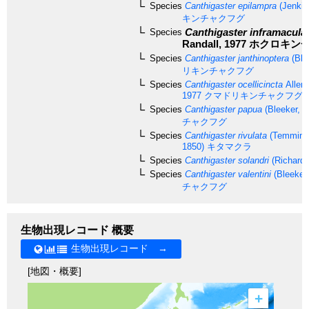
Species
Canthigaster epilampra
(Jenkin
キンチャクフグ
Canthigaster inframacula
Species
Randall, 1977
ホクロキン
Species
Canthigaster janthinoptera
(Ble
リキンチャクフグ
Species
Canthigaster ocellicincta
Allen 
1977
クマドリキンチャクフグ
Species
Canthigaster papua
(Bleeker, 1
チャクフグ
Species
Canthigaster rivulata
(Temminck
1850)
キタマクラ
Species
Canthigaster solandri
(Richards
Species
Canthigaster valentini
(Bleeker,
チャクフグ
生物出現レコード 概要
生物出現レコード →
[地図・概要]
+