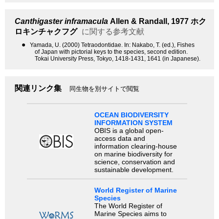
Canthigaster inframacula
Allen & Randall, 1977
ホク
ロキンチャクフグ
に関する参考文献
●
Yamada, U. (2000) Tetraodontidae. In: Nakabo, T. (ed.), Fishes
of Japan with pictorial keys to the species, second edition.
Tokai University Press, Tokyo, 1418-1431, 1641 (in Japanese).
関連リンク集
同生物を別サイトで閲覧
OCEAN BIODIVERSITY
INFORMATION SYSTEM
OBIS is a global open-
access data and
information clearing-house
on marine biodiversity for
science, conservation and
sustainable development.
World Register of Marine
Species
The World Register of
Marine Species aims to