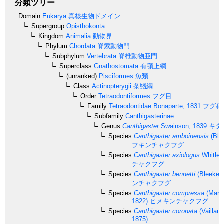
分類ツリー
Domain
Eukarya
真核生物ドメイン
Supergroup
Opisthokonta
Kingdom
Animalia
動物界
Phylum
Chordata
脊索動物門
Subphylum
Vertebrata
脊椎動物亜門
Superclass
Gnathostomata
有顎上綱
(unranked)
Pisciformes
魚類
Class
Actinopterygii
条鰭綱
Order
Tetraodontiformes
フグ目
Family
Tetraodontidae
Bonaparte, 1831
フグ科
Subfamily
Canthigasterinae
Genus
Canthigaster
Swainson, 1839
キタ
Species
Canthigaster amboinensis
(Ble
フキンチャクフグ
Species
Canthigaster axiologus
Whitley
チャクフグ
Species
Canthigaster bennetti
(Bleeker,
ンチャクフグ
Species
Canthigaster compressa
(Mario
1822)
ヒメキンチャクフグ
Species
Canthigaster coronata
(Vaillan
1875)