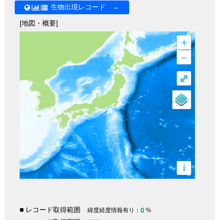
生物出現レコード →
[地図・概要]
+
–
⤢
i
■ レコード取得範囲
0
緯度経度情報有り：
%