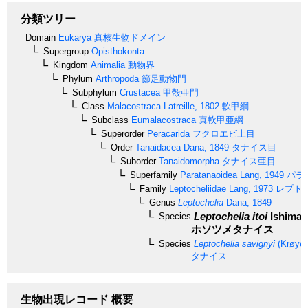
分類ツリー
Domain
Eukarya
真核生物ドメイン
Supergroup
Opisthokonta
Kingdom
Animalia
動物界
Phylum
Arthropoda
節足動物門
Subphylum
Crustacea
甲殻亜門
Class
Malacostraca
Latreille, 1802
軟甲綱
Subclass
Eumalacostraca
真軟甲亜綱
Superorder
Peracarida
フクロエビ上目
Order
Tanaidacea
Dana, 1849
タナイス目
Suborder
Tanaidomorpha
タナイス亜目
Superfamily
Paratanaoidea
Lang, 1949
パラ
Family
Leptocheliidae
Lang, 1973
レプト
Genus
Leptochelia
Dana, 1849
Leptochelia itoi
Ishimar
Species
ホソツメタナイス
Species
Leptochelia savignyi
(Krøyer
タナイス
生物出現レコード 概要