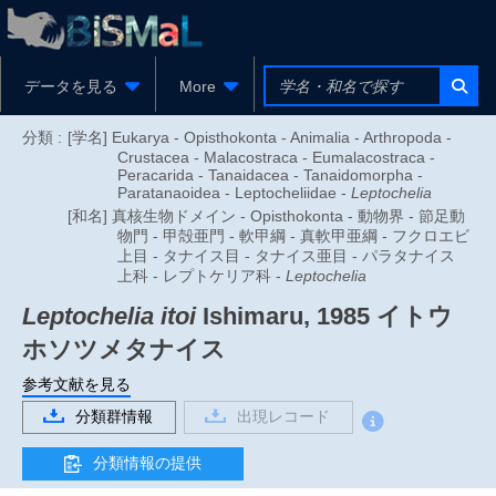
データを見る
More
分類 :
[学名] Eukarya - Opisthokonta - Animalia - Arthropoda -
Crustacea - Malacostraca - Eumalacostraca -
Peracarida - Tanaidacea - Tanaidomorpha -
Paratanaoidea - Leptocheliidae -
Leptochelia
[和名] 真核生物ドメイン - Opisthokonta - 動物界 - 節足動
物門 - 甲殻亜門 - 軟甲綱 - 真軟甲亜綱 - フクロエビ
上目 - タナイス目 - タナイス亜目 - パラタナイス
上科 - レプトケリア科 -
Leptochelia
Leptochelia itoi
Ishimaru, 1985
イトウ
ホソツメタナイス
参考文献を見る
分類群情報
出現レコード
分類情報の提供