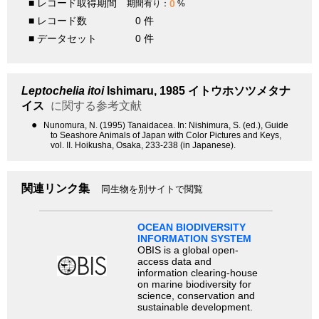
■ レコード取得期間
0
期間有り：
%
■ レコード数
0 件
■ データセット
0 件
Leptochelia itoi
Ishimaru, 1985
イトウホソツメタナ
イス
に関する参考文献
●
Nunomura, N. (1995) Tanaidacea. In: Nishimura, S. (ed.), Guide
to Seashore Animals of Japan with Color Pictures and Keys,
vol. II. Hoikusha, Osaka, 233-238 (in Japanese).
関連リンク集
同生物を別サイトで閲覧
OCEAN BIODIVERSITY
INFORMATION SYSTEM
OBIS is a global open-
access data and
information clearing-house
on marine biodiversity for
science, conservation and
sustainable development.