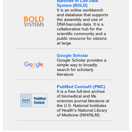
Barcode of Life Data
System (BOLD)
It is an online workbench
and database that supports
the assembly and use of
DNA barcode data. It is a
collaborative hub for the
scientific community and a
public resource for citizens
at large.
Google Scholar
Google Scholar provides a
simple way to broadly
search for scholarly
literature.
PubMed Central® (PMC)
It is a free full-text archive
of biomedical and life
sciences journal literature at
the U.S. National Institutes
of Health's National Library
of Medicine (NIH/NLM).