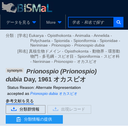
データを見る
More
分類 :
[学名] Eukarya - Opisthokonta - Animalia - Annelida -
Polychaeta - Spionida - Spioniformia - Spionidae -
Nerininae -
Prionospio
-
Prionospio dubia
[和名] 真核生物ドメイン - Opisthokonta - 動物界 - 環形動
物門 - 多毛綱 - スピオ目 - Spioniformia - スピオ科
- Nerininae -
Prionospio
- オカスピオ
Prionospio (Prionospio)
synonym
dubia
Day, 1961
オカスピオ
Status Reason: Alternate Representation
accepted as
Prionospio dubia
オカスピオ
参考文献を見る
分類群情報
出現レコード
分類情報の提供