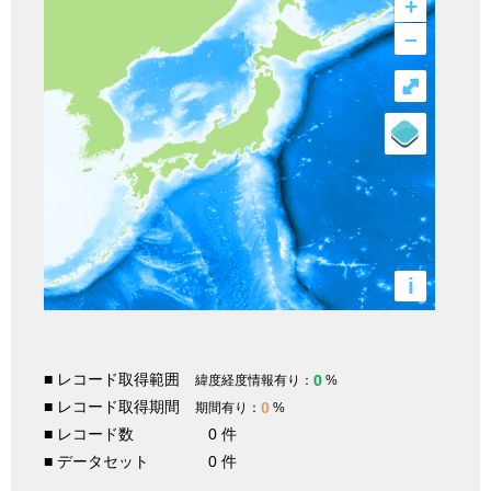
+
–
⤢
i
■ レコード取得範囲
0
緯度経度情報有り：
%
■ レコード取得期間
0
期間有り：
%
■ レコード数
0 件
■ データセット
0 件