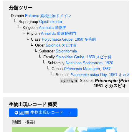
分類ツリー
Domain
Eukarya
真核生物ドメイン
Supergroup
Opisthokonta
Kingdom
Animalia
動物界
Phylum
Annelida
環形動物門
Class
Polychaeta
Grube, 1850
多毛綱
Order
Spionida
スピオ目
Suborder
Spioniformia
Family
Spionidae
Grube, 1850
スピオ科
Subfamily
Nerininae
Söderström, 1920
Genus
Prionospio
Malmgren, 1867
Species
Prionospio dubia
Day, 1961
オカス
Prionospio (Prion
synonym
Species
1961
オカスピオ
生物出現レコード 概要
生物出現レコード →
[地図・概要]