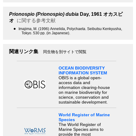
Prionospio (Prionospio) dubia
Day, 1961
オカスピ
オ
に関する参考文献
●
Imajima, M. (1996) Annelida, Polychaeta. Seibutsu Kenkyusha,
Tokyo. 530 pp. (in Japanese).
関連リンク集
同生物を別サイトで閲覧
OCEAN BIODIVERSITY
INFORMATION SYSTEM
OBIS is a global open-
access data and
information clearing-house
on marine biodiversity for
science, conservation and
sustainable development.
World Register of Marine
Species
The World Register of
Marine Species aims to
provide the most