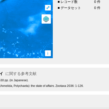
■ レコード数
0 件
⤢
■ データセット
0 件
i
イ
に関する参考文献
30 pp. (in Japanese).
nnelida, Polychaeta): the state of affairs. Zootaxa 2036: 1-126.