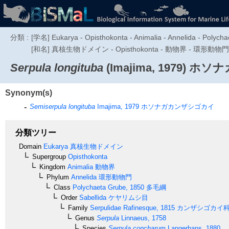
分類 :
[学名] Eukarya - Opisthokonta - Animalia - Annelida - Polychae
[和名] 真核生物ドメイン - Opisthokonta - 動物界 - 環形動
Serpula longituba
(Imajima, 1979)
ホソナ
Synonym(s)
Semiserpula longituba
Imajima, 1979
ホソナガカンザシゴカイ
分類ツリー
Domain
Eukarya
真核生物ドメイン
Supergroup
Opisthokonta
Kingdom
Animalia
動物界
Phylum
Annelida
環形動物門
Class
Polychaeta
Grube, 1850
多毛綱
Order
Sabellida
ケヤリムシ目
Family
Serpulidae
Rafinesque, 1815
カンザシゴカイ
Genus
Serpula
Linnaeus, 1758
Species
Serpula concharum
Langerhans, 1880