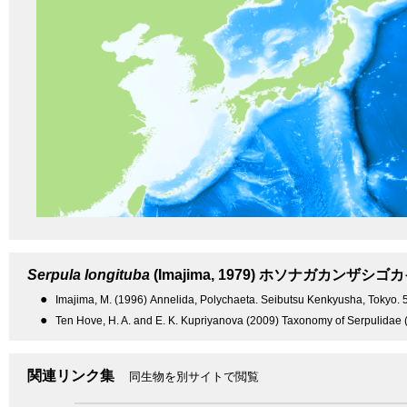
Serpula longituba
(Imajima, 1979)
ホソナガカンザシゴカ
●
Imajima, M. (1996) Annelida, Polychaeta. Seibutsu Kenkyusha, Tokyo. 5
●
Ten Hove, H. A. and E. K. Kupriyanova (2009) Taxonomy of Serpulidae (A
関連リンク集
同生物を別サイトで閲覧