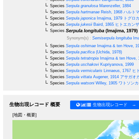
Species
Serpula granulosa
Marenzeller, 1884
Species
Serpula hartmanae
Reish, 1968
ハルトマ
Species
Serpula japonica
Imajima, 1979
トグロカ
Species
Serpula jukesii
Baird, 1865
ヒトエカン
Serpula longituba
(Imajima, 1979)
Species
Synonym(s) :
Semiserpula longituba
Ima
Species
Serpula oshimae
Imajima & ten Hove, 1
Species
Serpula pacifica
(Uchida, 1978)
Species
Serpula tetratropia
Imajima & ten Hove, 
Species
Serpula uschakovi
Kupriyanova, 1999
Species
Serpula vermicularis
Linnaeus, 1767
ヒ
Species
Serpula vittata
Augener, 1914
アサガオ
Species
Serpula watsoni
Willey, 1905
ワトソンカ
生物出現レコード 概要
生物出現レコード →
[地図・概要]