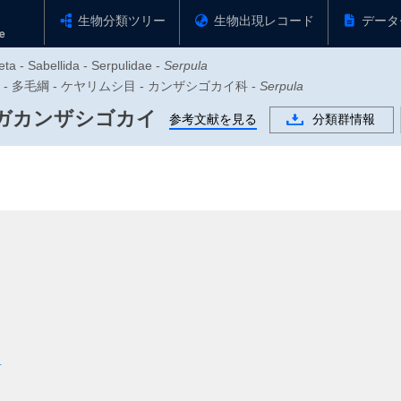
生物分類ツリー
生物出現レコード
データ
ta - Sabellida - Serpulidae -
Serpula
物門 - 多毛綱 - ケヤリムシ目 - カンザシゴカイ科 -
Serpula
ガカンザシゴカイ
参考文献を見る
分類群情報
科