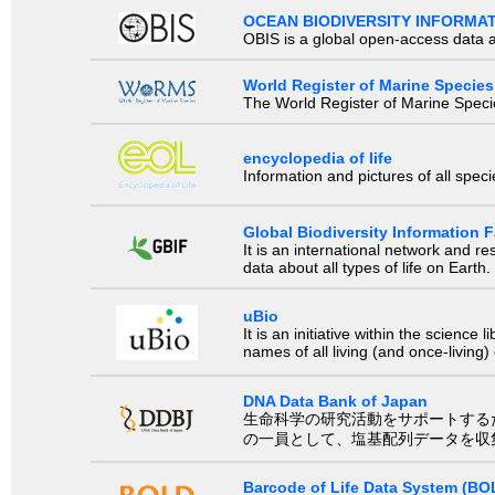
OCEAN BIODIVERSITY INFORMA
OBIS is a global open-access data a
World Register of Marine Species
The World Register of Marine Species
encyclopedia of life
Information and pictures of all spec
Global Biodiversity Information Fa
It is an international network and 
data about all types of life on Earth.
uBio
It is an initiative within the scienc
names of all living (and once-living
DNA Data Bank of Japan
生命科学の研究活動をサポートするために、国際塩基
の一員として、塩基配列データを収
Barcode of Life Data System (BO