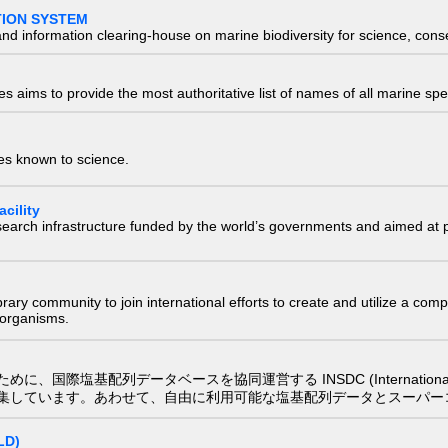
TION SYSTEM
nd information clearing-house on marine biodiversity for science, con
 aims to provide the most authoritative list of names of all marine spec
ies known to science.
cility
research infrastructure funded by the world’s governments and aimed a
e library community to join international efforts to create and utilize a 
) organisms.
配列データベースを協同運営する INSDC (International Nucleotide
集しています。あわせて、自由に利用可能な塩基配列データとスーパー
LD)