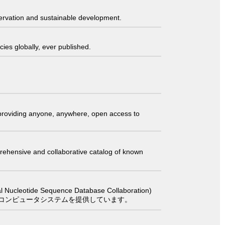
servation and sustainable development.
ies globally, ever published.
t providing anyone, anywhere, open access to
comprehensive and collaborative catalog of known
 Sequence Database Collaboration)
コンピュータシステムを提供しています。