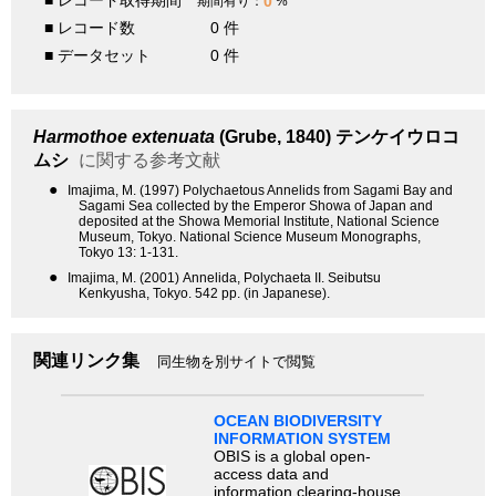
■ レコード取得期間
0
期間有り：
%
■ レコード数
0 件
■ データセット
0 件
Harmothoe extenuata
(Grube, 1840)
テンケイウロコ
ムシ
に関する参考文献
●
Imajima, M. (1997) Polychaetous Annelids from Sagami Bay and
Sagami Sea collected by the Emperor Showa of Japan and
deposited at the Showa Memorial Institute, National Science
Museum, Tokyo. National Science Museum Monographs,
Tokyo 13: 1-131.
●
Imajima, M. (2001) Annelida, Polychaeta II. Seibutsu
Kenkyusha, Tokyo. 542 pp. (in Japanese).
関連リンク集
同生物を別サイトで閲覧
OCEAN BIODIVERSITY
INFORMATION SYSTEM
OBIS is a global open-
access data and
information clearing-house