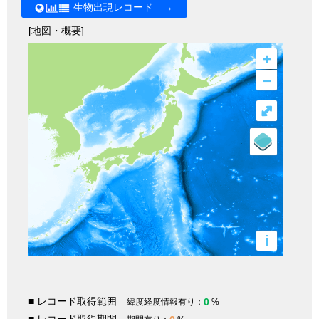
生物出現レコード →
[地図・概要]
+
–
⤢
i
■ レコード取得範囲
0
緯度経度情報有り：
%