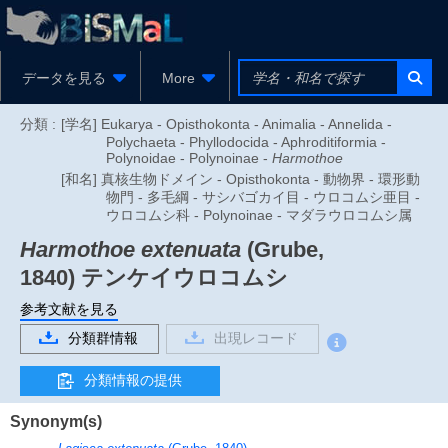
データを見る
More
分類 :
[学名] Eukarya - Opisthokonta - Animalia - Annelida -
Polychaeta - Phyllodocida - Aphroditiformia -
Polynoidae - Polynoinae -
Harmothoe
[和名] 真核生物ドメイン - Opisthokonta - 動物界 - 環形動
物門 - 多毛綱 - サシバゴカイ目 - ウロコムシ亜目 -
ウロコムシ科 - Polynoinae - マダラウロコムシ属
Harmothoe extenuata
(Grube,
1840)
テンケイウロコムシ
参考文献を見る
分類群情報
出現レコード
分類情報の提供
Synonym(s)