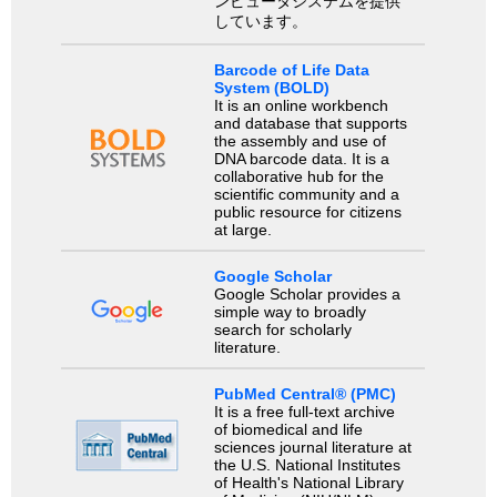
ンピュータシステムを提供
しています。
Barcode of Life Data
System (BOLD)
It is an online workbench
and database that supports
the assembly and use of
DNA barcode data. It is a
collaborative hub for the
scientific community and a
public resource for citizens
at large.
Google Scholar
Google Scholar provides a
simple way to broadly
search for scholarly
literature.
PubMed Central® (PMC)
It is a free full-text archive
of biomedical and life
sciences journal literature at
the U.S. National Institutes
of Health's National Library