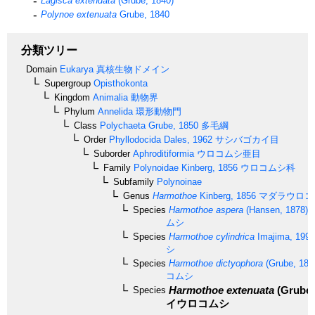
Lagisca extenuata
(Grube, 1840)
Polynoe extenuata
Grube, 1840
分類ツリー
Domain
Eukarya
真核生物ドメイン
Supergroup
Opisthokonta
Kingdom
Animalia
動物界
Phylum
Annelida
環形動物門
Class
Polychaeta
Grube, 1850
多毛綱
Order
Phyllodocida
Dales, 1962
サシバゴカイ目
Suborder
Aphroditiformia
ウロコムシ亜目
Family
Polynoidae
Kinberg, 1856
ウロコムシ科
Subfamily
Polynoinae
Genus
Harmothoe
Kinberg, 1856
マダラウロコ
Species
Harmothoe aspera
(Hansen, 1878)
ムシ
Species
Harmothoe cylindrica
Imajima, 1997
シ
Species
Harmothoe dictyophora
(Grube, 187
コムシ
Harmothoe extenuata
(Grube,
Species
イウロコムシ