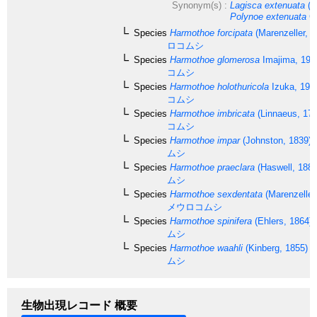
Synonym(s) :
Lagisca extenuata
(G
Polynoe extenuata
Gr
Species
Harmothoe forcipata
(Marenzeller, 1
ロコムシ
Species
Harmothoe glomerosa
Imajima, 199
コムシ
Species
Harmothoe holothuricola
Izuka, 191
コムシ
Species
Harmothoe imbricata
(Linnaeus, 176
コムシ
Species
Harmothoe impar
(Johnston, 1839)
ムシ
Species
Harmothoe praeclara
(Haswell, 1883
ムシ
Species
Harmothoe sexdentata
(Marenzeller
メウロコムシ
Species
Harmothoe spinifera
(Ehlers, 1864)
ムシ
Species
Harmothoe waahli
(Kinberg, 1855)
ムシ
生物出現レコード 概要