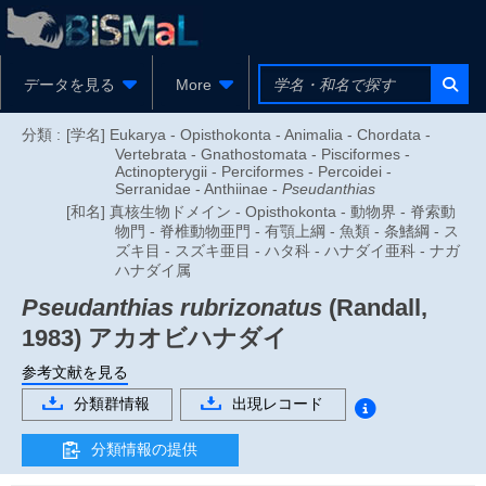
データを見る
More
分類 :
[学名] Eukarya - Opisthokonta - Animalia - Chordata -
Vertebrata - Gnathostomata - Pisciformes -
Actinopterygii - Perciformes - Percoidei -
Serranidae - Anthiinae -
Pseudanthias
[和名] 真核生物ドメイン - Opisthokonta - 動物界 - 脊索動
物門 - 脊椎動物亜門 - 有顎上綱 - 魚類 - 条鰭綱 - ス
ズキ目 - スズキ亜目 - ハタ科 - ハナダイ亜科 - ナガ
ハナダイ属
Pseudanthias rubrizonatus
(Randall,
1983)
アカオビハナダイ
参考文献を見る
分類群情報
出現レコード
分類情報の提供