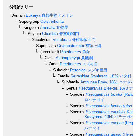
分類ツリー
Domain
Eukarya
真核生物ドメイン
Supergroup
Opisthokonta
Kingdom
Animalia
動物界
Phylum
Chordata
脊索動物門
Subphylum
Vertebrata
脊椎動物亜門
Superclass
Gnathostomata
有顎上綱
(unranked)
Pisciformes
魚類
Class
Actinopterygii
条鰭綱
Order
Perciformes
スズキ目
Suborder
Percoidei
スズキ亜目
Family
Serranidae
Swainson, 1839
ハタ科
Subfamily
Anthiinae
Poey, 1861
ハナダイ
Genus
Pseudanthias
Bleeker, 1873
ナ
Species
Pseudanthias bicolor
(Randal
ロハナゴイ
Species
Pseudanthias bimaculatus
(S
Species
Pseudanthias caudalis
Kamo
Katayama, 1959
バラナガハ
Species
Pseudanthias cooperi
(Regan
ハナダイ
Species
Pseudanthias dispar
(Herre,