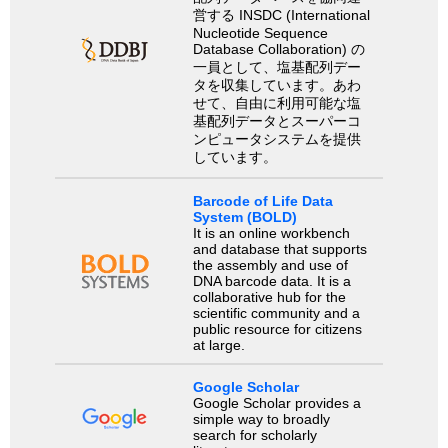
営する INSDC (International
Nucleotide Sequence
Database Collaboration) の
一員として、塩基配列デー
タを収集しています。あわ
せて、自由に利用可能な塩
基配列データとスーパーコ
ンピュータシステムを提供
しています。
Barcode of Life Data
System (BOLD)
It is an online workbench
and database that supports
the assembly and use of
DNA barcode data. It is a
collaborative hub for the
scientific community and a
public resource for citizens
at large.
Google Scholar
Google Scholar provides a
simple way to broadly
search for scholarly