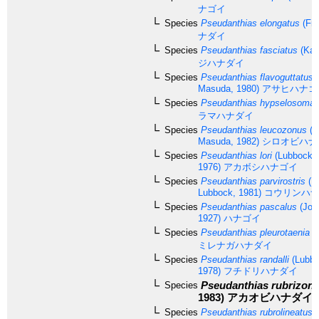
ナゴイ
Species
Pseudanthias elongatus
(Fra
ナダイ
Species
Pseudanthias fasciatus
(Kam
ジハナダイ
Species
Pseudanthias flavoguttatus
(
Masuda, 1980)
アサヒハナゴ
Species
Pseudanthias hypselosoma
ラマハナダイ
Species
Pseudanthias leucozonus
(K
Masuda, 1982)
シロオビハナ
Species
Pseudanthias lori
(Lubbock &
1976)
アカボシハナゴイ
Species
Pseudanthias parvirostris
(R
Lubbock, 1981)
コウリンハナ
Species
Pseudanthias pascalus
(Jor
1927)
ハナゴイ
Species
Pseudanthias pleurotaenia
(B
ミレナガハナダイ
Species
Pseudanthias randalli
(Lubbo
1978)
フチドリハナダイ
Pseudanthias rubrizona
Species
1983)
アカオビハナダイ
Species
Pseudanthias rubrolineatus
(