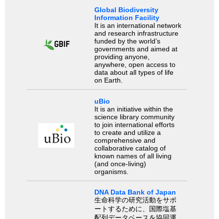
Global Biodiversity
Information Facility
It is an international network
and research infrastructure
funded by the world’s
governments and aimed at
providing anyone,
anywhere, open access to
data about all types of life
on Earth.
uBio
It is an initiative within the
science library community
to join international efforts
to create and utilize a
comprehensive and
collaborative catalog of
known names of all living
(and once-living)
organisms.
DNA Data Bank of Japan
生命科学の研究活動をサポ
ートするために、国際塩基
配列データベースを協同運