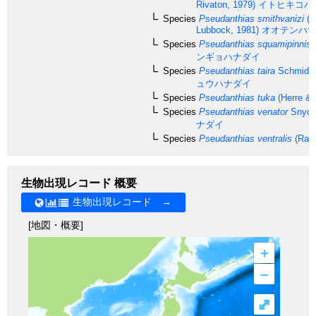
Rivaton, 1979)
イトヒキコハ
Species
Pseudanthias smithvanizi
(R
Lubbock, 1981)
オオテンハナ
Species
Pseudanthias squamipinnis
(
ンギョハナダイ
Species
Pseudanthias taira
Schmidt,
ュウハナダイ
Species
Pseudanthias tuka
(Herre & 
Species
Pseudanthias venator
Snyder
ナダイ
Species
Pseudanthias ventralis
(Rand
生物出現レコード 概要
生物出現レコード →
[地図・概要]
+
–
⤢