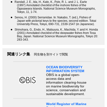
●
Randall, J. E., Ida, H., Kato, K., Pyle, R. L. and J. L. Earle
(1997) Annotated checklist of the inshore fishes of the
Ogasawara Islands. National Science Museum Monographs,
Tokyo, 11, 1-74.
●
Senou, H. (2000) Serranidae. In: Nakabo, T. (ed.), Fishes of
Japan with pictorial keys to the species, second edition. Tokai
University Press, Tokyo, 690-731, 1539-1547 (in Japanese).
●
Shinohara, G., Endo, H., Matsuura, K., Machida, Y. and H. Honda
(2001) Annotated checklist of the deepwater fishes from Tosa
Bay, Japan. National Science Museum Monographs, Tokyo 20:
283-343.
関連リンク集
同生物を別サイトで閲覧
OCEAN BIODIVERSITY
INFORMATION SYSTEM
OBIS is a global open-
access data and
information clearing-house
on marine biodiversity for
science, conservation and
sustainable development.
World Register of Marine