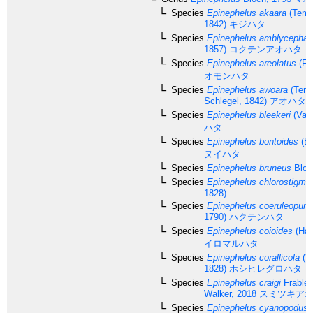
Species
Epinephelus akaara
(Temm
1842)
キジハタ
Species
Epinephelus amblycephal
1857)
コクテンアオハタ
Species
Epinephelus areolatus
(Fo
オモンハタ
Species
Epinephelus awoara
(Tem
Schlegel, 1842)
アオハタ
Species
Epinephelus bleekeri
(Vail
ハタ
Species
Epinephelus bontoides
(Bl
ヌイハタ
Species
Epinephelus bruneus
Bloc
Species
Epinephelus chlorostigma
1828)
Species
Epinephelus coeruleopunc
1790)
ハクテンハタ
Species
Epinephelus coioides
(Ham
イロマルハタ
Species
Epinephelus corallicola
(V
1828)
ホシヒレグロハタ
Species
Epinephelus craigi
Frable,
Walker, 2018
スミツキアオ
Species
Epinephelus cyanopodus
(