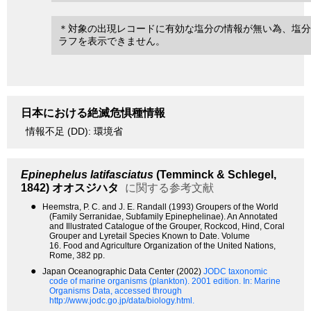
＊対象の出現レコードに有効な塩分の情報が無い為、塩分
ラフを表示できません。
日本における絶滅危惧種情報
情報不足 (DD): 環境省
Epinephelus latifasciatus
(Temminck & Schlegel,
1842)
オオスジハタ
に関する参考文献
●
Heemstra, P. C. and J. E. Randall (1993) Groupers of the World
(Family Serranidae, Subfamily Epinephelinae). An Annotated
and Illustrated Catalogue of the Grouper, Rockcod, Hind, Coral
Grouper and Lyretail Species Known to Date. Volume
16. Food and Agriculture Organization of the United Nations,
Rome, 382 pp.
●
Japan Oceanographic Data Center (2002)
JODC taxonomic
code of marine organisms (plankton). 2001 edition.
In: Marine
Organisms Data, accessed through
http://www.jodc.go.jp/data/biology.html.