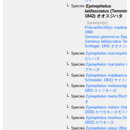
カイ
Epinephelus
Species
latifasciatus
(Temminck
1842)
オオスジハタ
Synonym(s) :
Priacanthichthys maderas
1868
Serranus grammicus
Day, 
Serranus latifasciatus
Tem
Schlegel, 1842
オオスジハ
Species
Epinephelus macrospilos
(
ビレハタ
Species
Epinephelus maculatus
(B
ブチハタ
Species
Epinephelus malabaricus
(
Schneider, 1801)
ヤイトハ
Species
Epinephelus melanostigm
1953
スミツキハタ
Species
Epinephelus merra
Bloch,
タ
Species
Epinephelus miliaris
(Vale
1830)
ホウセキハタモドキ
Species
Epinephelus morrhua
(Val
1833)
ホウキハタ
Species
Epinephelus ongus
(Bloch