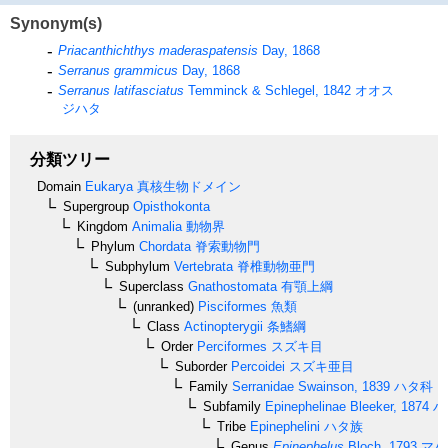
Synonym(s)
Priacanthichthys maderaspatensis
Day, 1868
Serranus grammicus
Day, 1868
Serranus latifasciatus
Temminck & Schlegel, 1842
オオス
ジハタ
分類ツリー
Domain
Eukarya
真核生物ドメイン
Supergroup
Opisthokonta
Kingdom
Animalia
動物界
Phylum
Chordata
脊索動物門
Subphylum
Vertebrata
脊椎動物亜門
Superclass
Gnathostomata
有顎上綱
(unranked)
Pisciformes
魚類
Class
Actinopterygii
条鰭綱
Order
Perciformes
スズキ目
Suborder
Percoidei
スズキ亜目
Family
Serranidae
Swainson, 1839
ハタ科
Subfamily
Epinephelinae
Bleeker, 1874
ハ
Tribe
Epinephelini
ハタ族
Genus
Epinephelus
Bloch, 1793
マハ