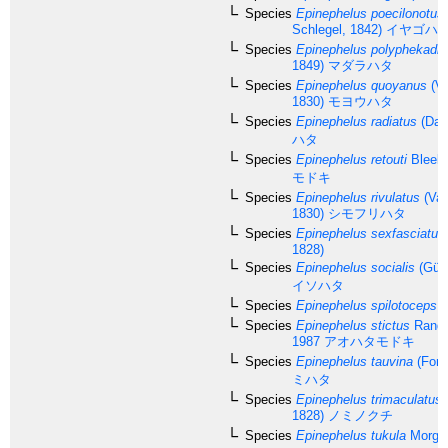
Species
Epinephelus poecilonotus
Schlegel, 1842)
イヤゴハ
Species
Epinephelus polyphekadio
1849)
マダラハタ
Species
Epinephelus quoyanus
(Va
1830)
モヨウハタ
Species
Epinephelus radiatus
(Day
ハタ
Species
Epinephelus retouti
Bleeke
モドキ
Species
Epinephelus rivulatus
(Val
1830)
シモフリハタ
Species
Epinephelus sexfasciatus
1828)
Species
Epinephelus socialis
(Günt
イソハタ
Species
Epinephelus spilotoceps
S
Species
Epinephelus stictus
Randal
1987
アオハタモドキ
Species
Epinephelus tauvina
(Fors
ミハタ
Species
Epinephelus trimaculatus
1828)
ノミノクチ
Species
Epinephelus tukula
Morgan