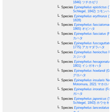
1846)
ツチホゼリ
Species
Epinephelus epistictus
(T
Schlegel, 1842)
コモンハ
Species
Epinephelus erythrurus
(V
1828)
Species
Epinephelus fasciatomacu
1865)
オビハタ
Species
Epinephelus fasciatus
(Fo
カハタ
Species
Epinephelus fuscoguttatu
1775)
アカマダラハタ
Species
Epinephelus heniochus
Fo
スジハタ
Species
Epinephelus hexagonatus
1801)
イシガキハタ
Species
Epinephelus howlandi
(Gün
グロハタ
Species
Epinephelus insularis
Nak
Motomura, 2021
マホロバ
Species
Epinephelus irroratus
(Fors
ガハタ
Species
Epinephelus japonicus
(T
Schlegel, 1843)
ホウセキ
Species
Epinephelus lanceolatus
(