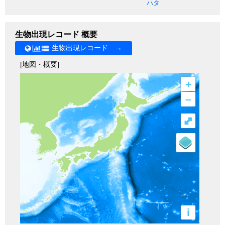
ハタ
生物出現レコード 概要
生物出現レコード →
[地図・概要]
+
–
⤢
i