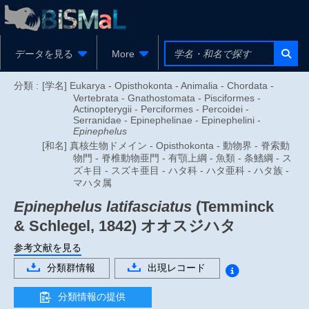
データを見る
More
分類 :
[学名] Eukarya - Opisthokonta - Animalia - Chordata -
Vertebrata - Gnathostomata - Pisciformes -
Actinopterygii - Perciformes - Percoidei -
Serranidae - Epinephelinae - Epinephelini -
Epinephelus
[和名] 真核生物ドメイン - Opisthokonta - 動物界 - 脊索動
物門 - 脊椎動物亜門 - 有顎上綱 - 魚類 - 条鰭綱 - ス
ズキ目 - スズキ亜目 - ハタ科 - ハタ亜科 - ハタ族 -
マハタ属
Epinephelus latifasciatus
(Temminck
& Schlegel, 1842)
オオスジハタ
参考文献を見る
分類群情報
出現レコード
分類情報の提供