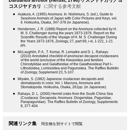
Dardanus arrosor
(Herbst, 1796)
ケスジヤドカリ／ヨ
コスジヤドカリ
に関する参考文献
●
Asakura, A. (1995) Anomura. In: Nishimura, S. (ed.), Guide to
Seashore Animals of Japan with Color Pictures and Keys, vol.
II. Hoikusha, Osaka, 347-378 (in Japanese).
●
Henderson, J. R. (1888) Report on the Anomura collected by H.
M. S. Challenger during the years 1873-1876. Report on the
Scientific Results of the Voyage of H. M. S. Challenger During
the Years 1873-1876, Zoology, 27, part 69, i-xi, 1-221, 1-21
pls.
●
McLaughlin, P. A., T. Komai, R. Lemaitre and D. L. Rahayu
(2010) Annotated checklist of anomuran decapod crustaceans
of the world (exclusive of the Kiwaoidea and families
Chirostylidae and Galatheidae of the Galatheoidea) Part I–
Lithodoidea, Lomisoidea and Paguroidea. The Raffles Bulletin
of Zoology, Supplement 23, 5-107.
●
Miyake, S. (1982) Japanese crustacean decapods and
stomatopods in color, Vol. I. Macrura, Anomura and
Stomatopoda. Hoikusha, Osaka, 261pp. (in Japanese).
●
Rahayu, D. L. (2000) Hermit crabs from the South China Sea
(Crustacea: Decapoda: Anomura: Diogenidae, Paguridae,
Parapaguridae). The Raffles Bulletin of Zoology, Supplements
8, 377-404.
関連リンク集
同生物を別サイトで閲覧