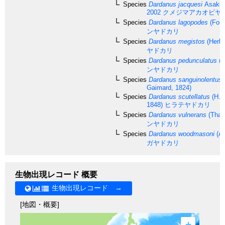
Species
Dardanus jacquesi
Asakur
2002
クメジマアカオビヤ
Species
Dardanus lagopodes
(Fors
ンヤドカリ
Species
Dardanus megistos
(Herbs
ヤドカリ
Species
Dardanus pedunculatus
(H
ンヤドカリ
Species
Dardanus sanguinolentus
Gaimard, 1824)
Species
Dardanus scutellatus
(H. 
1848)
ヒラテヤドカリ
Species
Dardanus vulnerans
(Thall
ンヤドカリ
Species
Dardanus woodmasoni
(Al
ガヤドカリ
生物出現レコード 概要
生物出現レコード →
[地図・概要]
+