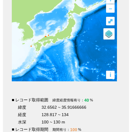
–
⤢
i
■ レコード取得範囲
40
緯度経度情報有り：
%
緯度
32.6562 ~ 35.91666666
経度
128.817 ~ 134
水深
100 ~ 130 m
■ レコード取得期間
100
期間有り：
%