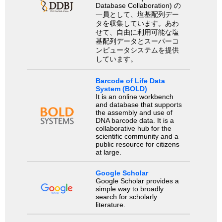
Database Collaboration) の
一員として、塩基配列デー
タを収集しています。あわ
せて、自由に利用可能な塩
基配列データとスーパーコ
ンピュータシステムを提供
しています。
Barcode of Life Data
System (BOLD)
It is an online workbench
and database that supports
the assembly and use of
DNA barcode data. It is a
collaborative hub for the
scientific community and a
public resource for citizens
at large.
Google Scholar
Google Scholar provides a
simple way to broadly
search for scholarly
literature.