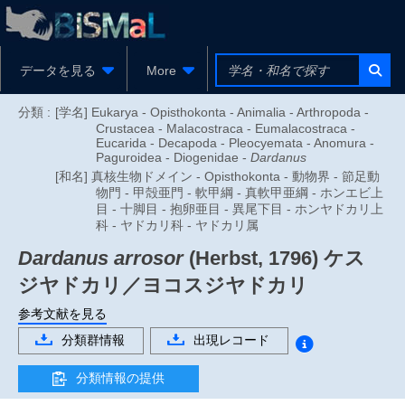
データを見る
More
分類 :
[学名] Eukarya - Opisthokonta - Animalia - Arthropoda -
Crustacea - Malacostraca - Eumalacostraca -
Eucarida - Decapoda - Pleocyemata - Anomura -
Paguroidea - Diogenidae -
Dardanus
[和名] 真核生物ドメイン - Opisthokonta - 動物界 - 節足動
物門 - 甲殻亜門 - 軟甲綱 - 真軟甲亜綱 - ホンエビ上
目 - 十脚目 - 抱卵亜目 - 異尾下目 - ホンヤドカリ上
科 - ヤドカリ科 - ヤドカリ属
Dardanus arrosor
(Herbst, 1796)
ケス
ジヤドカリ／ヨコスジヤドカリ
参考文献を見る
分類群情報
出現レコード
分類情報の提供