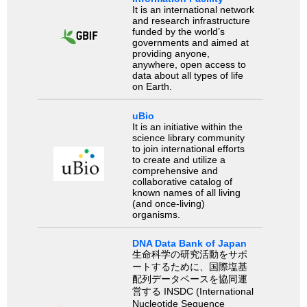
It is an international network
and research infrastructure
funded by the world’s
governments and aimed at
providing anyone,
anywhere, open access to
data about all types of life
on Earth.
uBio
It is an initiative within the
science library community
to join international efforts
to create and utilize a
comprehensive and
collaborative catalog of
known names of all living
(and once-living)
organisms.
DNA Data Bank of Japan
生命科学の研究活動をサポ
ートするために、国際塩基
配列データベースを協同運
営する INSDC (International
Nucleotide Sequence