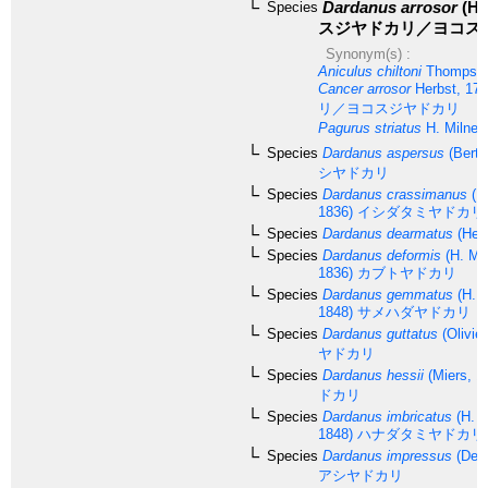
Dardanus arrosor
(He
Species
スジヤドカリ／ヨコス
Synonym(s) :
Aniculus chiltoni
Thompson
Cancer arrosor
Herbst, 17
リ／ヨコスジヤドカリ
Pagurus striatus
H. Milne 
Species
Dardanus aspersus
(Berth
シヤドカリ
Species
Dardanus crassimanus
(H.
1836)
イシダタミヤドカリ
Species
Dardanus dearmatus
(Hen
Species
Dardanus deformis
(H. Mi
1836)
カブトヤドカリ
Species
Dardanus gemmatus
(H. M
1848)
サメハダヤドカリ
Species
Dardanus guttatus
(Olivier
ヤドカリ
Species
Dardanus hessii
(Miers, 1
ドカリ
Species
Dardanus imbricatus
(H. M
1848)
ハナダタミヤドカリ
Species
Dardanus impressus
(De H
アシヤドカリ