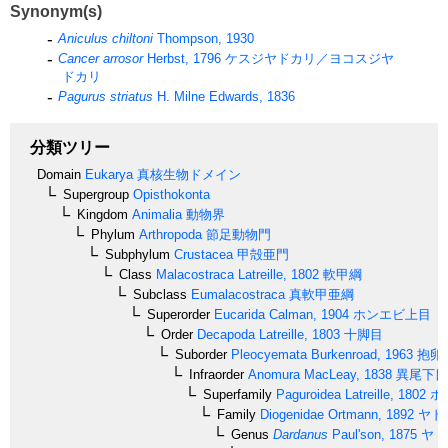
Synonym(s)
Aniculus chiltoni
Thompson, 1930
Cancer arrosor
Herbst, 1796
ケスジヤドカリ／ヨコスジヤ
ドカリ
Pagurus striatus
H. Milne Edwards, 1836
分類ツリー
Domain
Eukarya
真核生物ドメイン
Supergroup
Opisthokonta
Kingdom
Animalia
動物界
Phylum
Arthropoda
節足動物門
Subphylum
Crustacea
甲殻亜門
Class
Malacostraca
Latreille, 1802
軟甲綱
Subclass
Eumalacostraca
真軟甲亜綱
Superorder
Eucarida
Calman, 1904
ホンエビ上目
Order
Decapoda
Latreille, 1803
十脚目
Suborder
Pleocyemata
Burkenroad, 1963
抱卵
Infraorder
Anomura
MacLeay, 1838
異尾下目
Superfamily
Paguroidea
Latreille, 1802
ホ
Family
Diogenidae
Ortmann, 1892
ヤド
Genus
Dardanus
Paul'son, 1875
ヤド