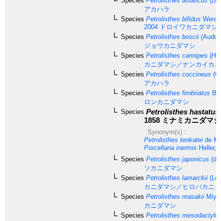
Species
Petrolisthes asiaticus
(Lea
アカハラ
Species
Petrolisthes bifidus
Werdin
2004
ドロイワカニダマシ
Species
Petrolisthes boscii
(Audoui
ジョウカニダマシ
Species
Petrolisthes carinipes
(Hel
カニダマシ／ナンカイカニ
Species
Petrolisthes coccineus
(O
アカハラ
Species
Petrolisthes fimbriatus
Bor
ロンカニダマシ
Petrolisthes hastatus
Species
1858
ミナミカニダマシ
Synonym(s) :
Petrolisthes tenkatei
de Ma
Porcellana inermis
Heller, 
Species
Petrolisthes japonicus
(de
ソカニダマシ
Species
Petrolisthes lamarckii
(Lea
カニダマシ／ヒロバカニダ
Species
Petrolisthes masakii
Miya
カニダマシ
Species
Petrolisthes mesodactylo