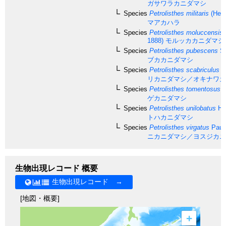
ガサワラカニダマシ
Species
Petrolisthes militaris
(Hell
マアカハラ
Species
Petrolisthes moluccensis
1888)
モルッカカニダマシ
Species
Petrolisthes pubescens
St
ブカカニダマシ
Species
Petrolisthes scabriculus
(D
リカニダマシ／オキナワカ
Species
Petrolisthes tomentosus
(
ゲカニダマシ
Species
Petrolisthes unilobatus
He
トハカニダマシ
Species
Petrolisthes virgatus
Paul'
ニカニダマシ／ヨスジカニ
生物出現レコード 概要
生物出現レコード →
[地図・概要]
+