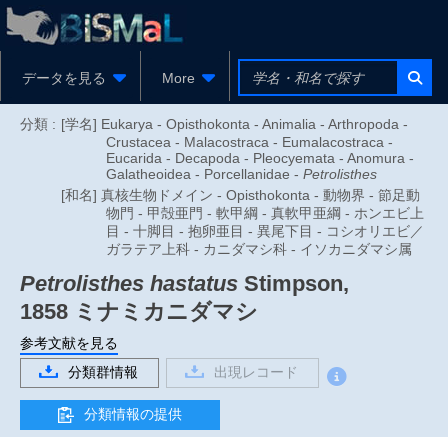
データを見る
More
分類 :
[学名] Eukarya - Opisthokonta - Animalia - Arthropoda -
Crustacea - Malacostraca - Eumalacostraca -
Eucarida - Decapoda - Pleocyemata - Anomura -
Galatheoidea - Porcellanidae -
Petrolisthes
[和名] 真核生物ドメイン - Opisthokonta - 動物界 - 節足動
物門 - 甲殻亜門 - 軟甲綱 - 真軟甲亜綱 - ホンエビ上
目 - 十脚目 - 抱卵亜目 - 異尾下目 - コシオリエビ／
ガラテア上科 - カニダマシ科 - イソカニダマシ属
Petrolisthes hastatus
Stimpson,
1858
ミナミカニダマシ
参考文献を見る
分類群情報
出現レコード
分類情報の提供