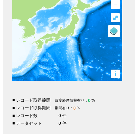
–
⤢
i
■ レコード取得範囲
0
緯度経度情報有り：
%
■ レコード取得期間
0
期間有り：
%
■ レコード数
0 件
■ データセット
0 件