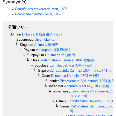
Synonym(s)
Petrolisthes tenkatei
de Man, 1893
Porcellana inermis
Heller, 1862
分類ツリー
Domain
Eukarya
真核生物ドメイン
Supergroup
Opisthokonta
Kingdom
Animalia
動物界
Phylum
Arthropoda
節足動物門
Subphylum
Crustacea
甲殻亜門
Class
Malacostraca
Latreille, 1802
軟甲綱
Subclass
Eumalacostraca
真軟甲亜綱
Superorder
Eucarida
Calman, 1904
ホンエビ上目
Order
Decapoda
Latreille, 1803
十脚目
Suborder
Pleocyemata
Burkenroad, 1963
抱卵
Infraorder
Anomura
MacLeay, 1838
異尾下目
Superfamily
Galatheoidea
Samouelle, 181
ラテア上科
Family
Porcellanidae
Haworth, 1825
カ
Genus
Petrolisthes
Stimpson, 1858
属