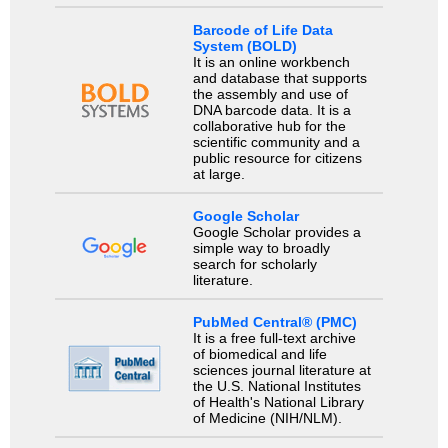
Barcode of Life Data
System (BOLD)
It is an online workbench
and database that supports
the assembly and use of
DNA barcode data. It is a
collaborative hub for the
scientific community and a
public resource for citizens
at large.
Google Scholar
Google Scholar provides a
simple way to broadly
search for scholarly
literature.
PubMed Central® (PMC)
It is a free full-text archive
of biomedical and life
sciences journal literature at
the U.S. National Institutes
of Health's National Library
of Medicine (NIH/NLM).