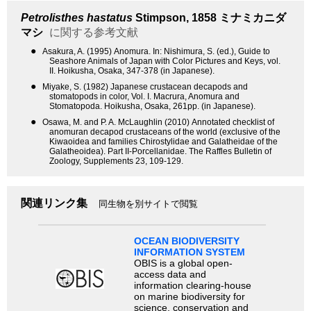
Petrolisthes hastatus
Stimpson, 1858
ミナミカニダ
マシ
に関する参考文献
●
Asakura, A. (1995) Anomura. In: Nishimura, S. (ed.), Guide to
Seashore Animals of Japan with Color Pictures and Keys, vol.
II. Hoikusha, Osaka, 347-378 (in Japanese).
●
Miyake, S. (1982) Japanese crustacean decapods and
stomatopods in color, Vol. I. Macrura, Anomura and
Stomatopoda. Hoikusha, Osaka, 261pp. (in Japanese).
●
Osawa, M. and P. A. McLaughlin (2010) Annotated checklist of
anomuran decapod crustaceans of the world (exclusive of the
Kiwaoidea and families Chirostylidae and Galatheidae of the
Galatheoidea). Part II-Porcellanidae. The Raffles Bulletin of
Zoology, Supplements 23, 109-129.
関連リンク集
同生物を別サイトで閲覧
OCEAN BIODIVERSITY
INFORMATION SYSTEM
OBIS is a global open-
access data and
information clearing-house
on marine biodiversity for
science, conservation and