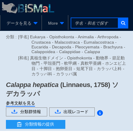
データを見る
More
分類 :
[学名] Eukarya - Opisthokonta - Animalia - Arthropoda -
Crustacea - Malacostraca - Eumalacostraca -
Eucarida - Decapoda - Pleocyemata - Brachyura -
Calappoidea - Calappidae -
Calappa
[和名] 真核生物ドメイン - Opisthokonta - 動物界 - 節足動
物門 - 甲殻亜門 - 軟甲綱 - 真軟甲亜綱 - ホンエビ上
目 - 十脚目 - 抱卵亜目 - 短尾下目 - カラッパ上科 -
カラッパ科 - カラッパ属
Calappa hepatica
(Linnaeus, 1758)
ソ
デカラッパ
参考文献を見る
分類群情報
出現レコード
分類情報の提供