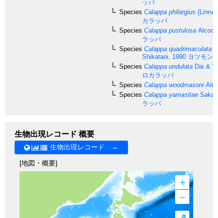
ッパ
Species
Calappa philargius
(Linnae
カラッパ
Species
Calappa pustulosa
Alcock
ラッパ
Species
Calappa quadrimaculata
T
Shikatani, 1990
ヨツモン
Species
Calappa undulata
Dai & Y
ロカラッパ
Species
Calappa woodmasoni
Alco
Species
Calappa yamasitae
Sakai,
ラッパ
生物出現レコード 概要
生物出現レコード →
[地図・概要]
+
–
⤢