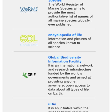
Species
The World Register of
Marine Species aims to
provide the most
authoritative list of names of
all marine species globally,
ever published.
encyclopedia of life
Information and pictures of
all species known to
science.
Global Biodiversity
Information Facility
It is an international network
and research infrastructure
funded by the world’s
governments and aimed at
providing anyone,
anywhere, open access to
data about all types of life
on Earth.
uBio
It is an initiative within the
science library community