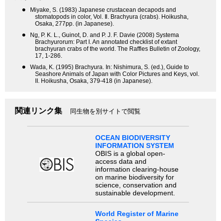
●
Miyake, S. (1983) Japanese crustacean decapods and
stomatopods in color, Vol. Ⅱ. Brachyura (crabs). Hoikusha,
Osaka, 277pp. (in Japanese).
●
Ng, P. K. L., Guinot, D. and P. J. F. Davie (2008) Systema
Brachyurorum: Part I. An annotated checklist of extant
brachyuran crabs of the world. The Raffles Bulletin of Zoology,
17, 1-286.
●
Wada, K. (1995) Brachyura. In: Nishimura, S. (ed.), Guide to
Seashore Animals of Japan with Color Pictures and Keys, vol.
II. Hoikusha, Osaka, 379-418 (in Japanese).
関連リンク集
同生物を別サイトで閲覧
OCEAN BIODIVERSITY
INFORMATION SYSTEM
OBIS is a global open-
access data and
information clearing-house
on marine biodiversity for
science, conservation and
sustainable development.
World Register of Marine