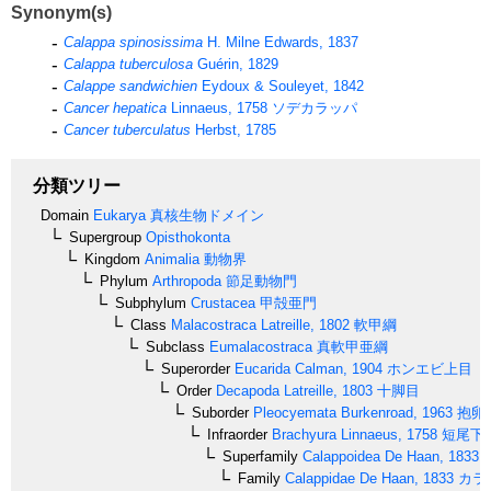
Synonym(s)
Calappa spinosissima
H. Milne Edwards, 1837
Calappa tuberculosa
Guérin, 1829
Calappe sandwichien
Eydoux & Souleyet, 1842
Cancer hepatica
Linnaeus, 1758
ソデカラッパ
Cancer tuberculatus
Herbst, 1785
分類ツリー
Domain
Eukarya
真核生物ドメイン
Supergroup
Opisthokonta
Kingdom
Animalia
動物界
Phylum
Arthropoda
節足動物門
Subphylum
Crustacea
甲殻亜門
Class
Malacostraca
Latreille, 1802
軟甲綱
Subclass
Eumalacostraca
真軟甲亜綱
Superorder
Eucarida
Calman, 1904
ホンエビ上目
Order
Decapoda
Latreille, 1803
十脚目
Suborder
Pleocyemata
Burkenroad, 1963
抱卵
Infraorder
Brachyura
Linnaeus, 1758
短尾下
Superfamily
Calappoidea
De Haan, 1833
Family
Calappidae
De Haan, 1833
カラ