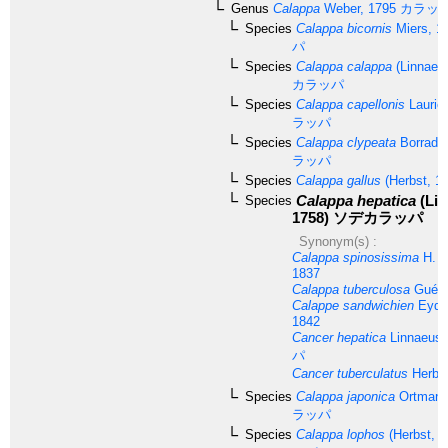
Genus
Calappa
Weber, 1795
カラッ
Species
Calappa bicornis
Miers, 1
パ
Species
Calappa calappa
(Linnaeu
カラッパ
Species
Calappa capellonis
Laurie
ラッパ
Species
Calappa clypeata
Borradai
ラッパ
Species
Calappa gallus
(Herbst, 1
Calappa hepatica
(Lin
Species
1758)
ソデカラッパ
Synonym(s) :
Calappa spinosissima
H. M
1837
Calappa tuberculosa
Guéri
Calappe sandwichien
Eydou
1842
Cancer hepatica
Linnaeus,
パ
Cancer tuberculatus
Herbst
Species
Calappa japonica
Ortmann
ラッパ
Species
Calappa lophos
(Herbst, 1