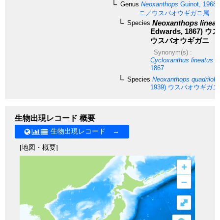
Genus
Neoxanthops
Guinot, 1968
ニ／ウスバオウギガニ属
Neoxanthops lineat
Species
Edwards, 1867)
ウス
ウスバオウギガニ
Synonym(s) :
Cycloxanthus lineatus
A.
1867
Species
Neoxanthops quadriloba
1939)
ウスバオウギガニ
生物出現レコード 概要
生物出現レコード →
[地図・概要]
+
–
⤢