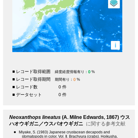
i
■ レコード取得範囲
0
緯度経度情報有り：
%
■ レコード取得期間
0
期間有り：
%
■ レコード数
0 件
■ データセット
0 件
Neoxanthops lineatus
(A. Milne Edwards, 1867)
ウス
ハオウギガニ／ウスバオウギガニ
に関する参考文献
●
Miyake, S. (1983) Japanese crustacean decapods and
stomatopods in color, Vol. Ⅱ. Brachyura (crabs). Hoikusha,