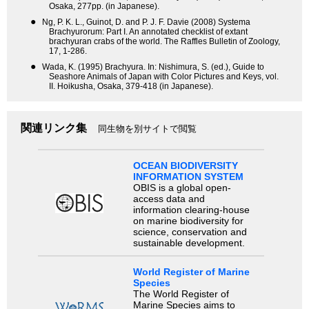
Osaka, 277pp. (in Japanese).
●
Ng, P. K. L., Guinot, D. and P. J. F. Davie (2008) Systema
Brachyurorum: Part I. An annotated checklist of extant
brachyuran crabs of the world. The Raffles Bulletin of Zoology,
17, 1-286.
●
Wada, K. (1995) Brachyura. In: Nishimura, S. (ed.), Guide to
Seashore Animals of Japan with Color Pictures and Keys, vol.
II. Hoikusha, Osaka, 379-418 (in Japanese).
関連リンク集
同生物を別サイトで閲覧
OCEAN BIODIVERSITY
INFORMATION SYSTEM
OBIS is a global open-
access data and
information clearing-house
on marine biodiversity for
science, conservation and
sustainable development.
World Register of Marine
Species
The World Register of
Marine Species aims to