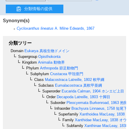
分類情報の提供
Synonym(s)
Cycloxanthus lineatus
A. Milne Edwards, 1867
分類ツリー
Domain
Eukarya
真核生物ドメイン
Supergroup
Opisthokonta
Kingdom
Animalia
動物界
Phylum
Arthropoda
節足動物門
Subphylum
Crustacea
甲殻亜門
Class
Malacostraca
Latreille, 1802
軟甲綱
Subclass
Eumalacostraca
真軟甲亜綱
Superorder
Eucarida
Calman, 1904
ホンエビ上目
Order
Decapoda
Latreille, 1803
十脚目
Suborder
Pleocyemata
Burkenroad, 1963
抱卵
Infraorder
Brachyura
Linnaeus, 1758
短尾下
Superfamily
Xanthoidea
MacLeay, 1838
オ
Family
Xanthidae
MacLeay, 1838
オウ
Subfamily
Xanthinae
MacLeay, 1838