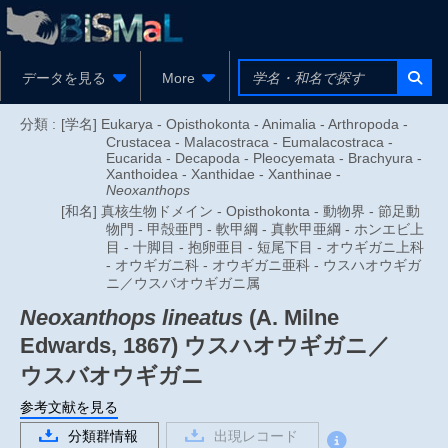
データを見る
More
分類 :
[学名] Eukarya - Opisthokonta - Animalia - Arthropoda -
Crustacea - Malacostraca - Eumalacostraca -
Eucarida - Decapoda - Pleocyemata - Brachyura -
Xanthoidea - Xanthidae - Xanthinae -
Neoxanthops
[和名] 真核生物ドメイン - Opisthokonta - 動物界 - 節足動
物門 - 甲殻亜門 - 軟甲綱 - 真軟甲亜綱 - ホンエビ上
目 - 十脚目 - 抱卵亜目 - 短尾下目 - オウギガニ上科
- オウギガニ科 - オウギガニ亜科 - ウスハオウギガ
ニ／ウスバオウギガニ属
Neoxanthops lineatus
(A. Milne
Edwards, 1867)
ウスハオウギガニ／
ウスバオウギガニ
参考文献を見る
分類群情報
出現レコード