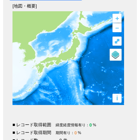
[地図・概要]
+
–
⤢
i
■ レコード取得範囲
0
緯度経度情報有り：
%
■ レコード取得期間
0
期間有り：
%