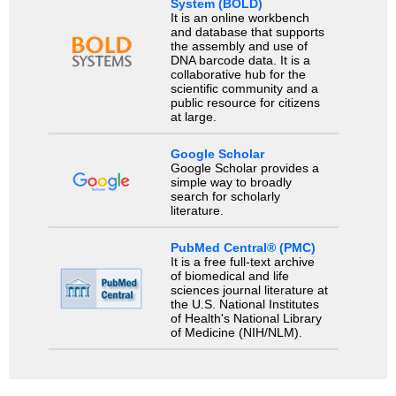
System (BOLD)
It is an online workbench
and database that supports
the assembly and use of
DNA barcode data. It is a
collaborative hub for the
scientific community and a
public resource for citizens
at large.
Google Scholar
Google Scholar provides a
simple way to broadly
search for scholarly
literature.
PubMed Central® (PMC)
It is a free full-text archive
of biomedical and life
sciences journal literature at
the U.S. National Institutes
of Health's National Library
of Medicine (NIH/NLM).