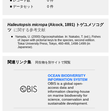
■ レコード数
0 件
■ データセット
0 件
Halieutopsis micropa
(Alcock, 1891)
トゲユメソコグ
ツ
に関する参考文献
●
Yamada, U. (2000) Ogcocephalidae. In: Nakabo, T. (ed.), Fishes
of Japan with pictorial keys to the species, second edition.
Tokai University Press, Tokyo, 460-466, 1498-1499 (in
Japanese).
関連リンク集
同生物を別サイトで閲覧
OCEAN BIODIVERSITY
INFORMATION SYSTEM
OBIS is a global open-
access data and
information clearing-house
on marine biodiversity for
science, conservation and
sustainable development.