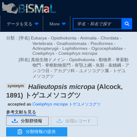
データを見る
More
分類 :
[学名] Eukarya - Opisthokonta - Animalia - Chordata -
Vertebrata - Gnathostomata - Pisciformes -
Actinopterygii - Lophiiformes - Ogcocephalidae -
Coelophrys
-
Coelophrys micropa
[和名] 真核生物ドメイン - Opisthokonta - 動物界 - 脊索動
物門 - 脊椎動物亜門 - 有顎上綱 - 魚類 - 条鰭綱 - ア
ンコウ目 - アカグツ科 - ユメソコグツ属 - トゲユ
メソコグツ
Halieutopsis micropa
(Alcock,
synonym
1891)
トゲユメソコグツ
accepted as
Coelophrys micropa
トゲユメソコグツ
参考文献を見る
分類群情報
出現レコード
分類情報の提供