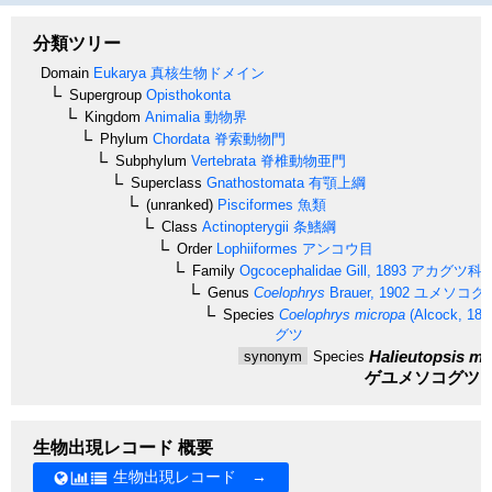
分類ツリー
Domain
Eukarya
真核生物ドメイン
Supergroup
Opisthokonta
Kingdom
Animalia
動物界
Phylum
Chordata
脊索動物門
Subphylum
Vertebrata
脊椎動物亜門
Superclass
Gnathostomata
有顎上綱
(unranked)
Pisciformes
魚類
Class
Actinopterygii
条鰭綱
Order
Lophiiformes
アンコウ目
Family
Ogcocephalidae
Gill, 1893
アカグツ科
Genus
Coelophrys
Brauer, 1902
ユメソコグ
Species
Coelophrys micropa
(Alcock, 189
グツ
Halieutopsis mi
synonym
Species
ゲユメソコグツ
生物出現レコード 概要
生物出現レコード →