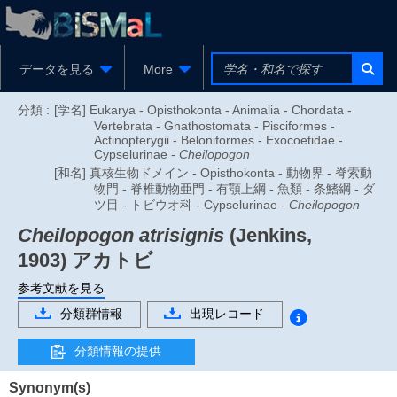
データを見る
More
分類 :
[学名] Eukarya - Opisthokonta - Animalia - Chordata -
Vertebrata - Gnathostomata - Pisciformes -
Actinopterygii - Beloniformes - Exocoetidae -
Cypselurinae -
Cheilopogon
[和名] 真核生物ドメイン - Opisthokonta - 動物界 - 脊索動
物門 - 脊椎動物亜門 - 有顎上綱 - 魚類 - 条鰭綱 - ダ
ツ目 - トビウオ科 - Cypselurinae -
Cheilopogon
Cheilopogon atrisignis
(Jenkins,
1903)
アカトビ
参考文献を見る
分類群情報
出現レコード
分類情報の提供
Synonym(s)