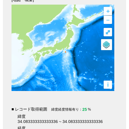
+
–
⤢
i
■ レコード取得範囲
25
緯度経度情報有り：
%
緯度
34.083333333333336 ~ 34.083333333333336
経度