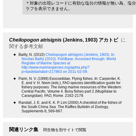
＊対象の出現レコードに有効な塩分の情報が無い為、塩分
ラフを表示できません。
Cheilopogon atrisignis
(Jenkins, 1903)
アカトビ
に
関する参考文献
●
Bailly, N. (2010)
Cheilopogon atrisignis (Jenkins, 1903).
In:
Nicolas Bailly (2010). FishBase. Accessed through: World
Register of Marine Species at
http://www.marinespecies.org/aphia.php?
p=taxdetails&id=217863 on 2011-02-09.
●
Parin, N. V. (1999) Exocoetidae. Flying fishes. In: Carpenter, K.
E. and V. H. Niem (eds.), FAO species identification guide for
fishery purposes. The living marine resources of the Western
Central Pacific. Volume 4. Bony fishes part 2 (Mugilidae to
Carangidae). FAO, Rome. 2162-2179.
●
Randall, J. E. and K. K. P. Lim (2000) A checklist of the fishes of
the South China Sea. The Raffles Bulletin of Zoology,
Supplements 8, 569-667.
関連リンク集
同生物を別サイトで閲覧