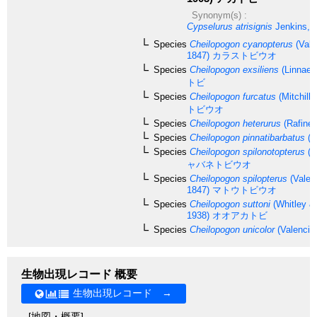
Synonym(s) :
Cypselurus atrisignis
Jenkins, 
Species
Cheilopogon cyanopterus
(Vale
1847)
カラストビウオ
Species
Cheilopogon exsiliens
(Linnaeu
トビ
Species
Cheilopogon furcatus
(Mitchill,
トビウオ
Species
Cheilopogon heterurus
(Rafines
Species
Cheilopogon pinnatibarbatus
(B
Species
Cheilopogon spilonotopterus
(B
ャバネトビウオ
Species
Cheilopogon spilopterus
(Valen
1847)
マトウトビウオ
Species
Cheilopogon suttoni
(Whitley &
1938)
オオアカトビ
Species
Cheilopogon unicolor
(Valencie
生物出現レコード 概要
生物出現レコード →
[地図・概要]