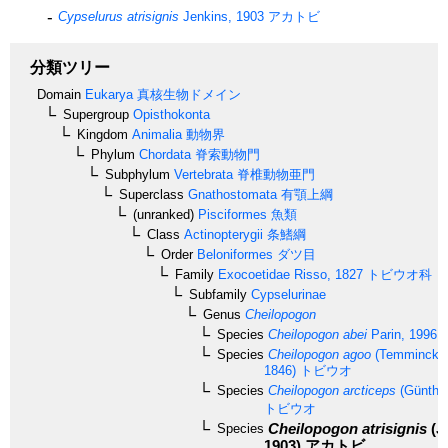
Cypselurus atrisignis
Jenkins, 1903
アカトビ
分類ツリー
Domain
Eukarya
真核生物ドメイン
Supergroup
Opisthokonta
Kingdom
Animalia
動物界
Phylum
Chordata
脊索動物門
Subphylum
Vertebrata
脊椎動物亜門
Superclass
Gnathostomata
有顎上綱
(unranked)
Pisciformes
魚類
Class
Actinopterygii
条鰭綱
Order
Beloniformes
ダツ目
Family
Exocoetidae
Risso, 1827
トビウオ科
Subfamily
Cypselurinae
Genus
Cheilopogon
Species
Cheilopogon abei
Parin, 1996
Species
Cheilopogon agoo
(Temminck &
1846)
トビウオ
Species
Cheilopogon arcticeps
(Günther
トビウオ
Cheilopogon atrisignis
(J
Species
1903)
アカトビ