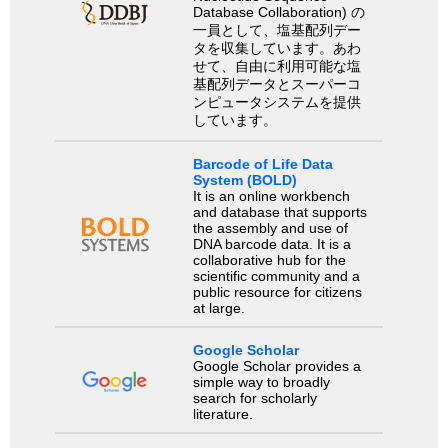
Database Collaboration) の
一員として、塩基配列デー
タを収集しています。あわ
せて、自由に利用可能な塩
基配列データとスーパーコ
ンピュータシステムを提供
しています。
Barcode of Life Data
System (BOLD)
It is an online workbench
and database that supports
the assembly and use of
DNA barcode data. It is a
collaborative hub for the
scientific community and a
public resource for citizens
at large.
Google Scholar
Google Scholar provides a
simple way to broadly
search for scholarly
literature.