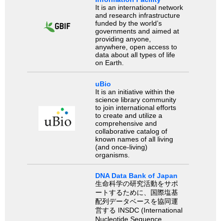
It is an international network
and research infrastructure
funded by the world’s
governments and aimed at
providing anyone,
anywhere, open access to
data about all types of life
on Earth.
uBio
It is an initiative within the
science library community
to join international efforts
to create and utilize a
comprehensive and
collaborative catalog of
known names of all living
(and once-living)
organisms.
DNA Data Bank of Japan
生命科学の研究活動をサポ
ートするために、国際塩基
配列データベースを協同運
営する INSDC (International
Nucleotide Sequence