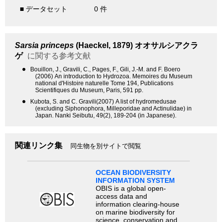
■ データセット
0 件
Sarsia princeps
(Haeckel, 1879)
オオサルシアクラ
ゲ
に関する参考文献
●
Bouillon, J., Gravili, C., Pages, F., Gili, J.-M. and F. Boero
(2006) An introduction to Hydrozoa. Memoires du Museum
national d'Histoire naturelle Tome 194, Publications
Scientifiques du Museum, Paris, 591 pp.
●
Kubota, S. and C. Gravili(2007) A list of hydromedusae
(excluding Siphonophora, Milleporidae and Actinulidae) in
Japan. Nanki Seibutu, 49(2), 189-204 (in Japanese).
関連リンク集
同生物を別サイトで閲覧
OCEAN BIODIVERSITY
INFORMATION SYSTEM
OBIS is a global open-
access data and
information clearing-house
on marine biodiversity for
science, conservation and