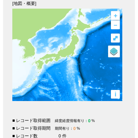
[地図・概要]
+
–
⤢
i
■ レコード取得範囲
0
緯度経度情報有り：
%
■ レコード取得期間
0
期間有り：
%
■ レコード数
0 件