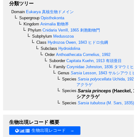
分類ツリー
Domain
Eukarya
真核生物ドメイン
Supergroup
Opisthokonta
Kingdom
Animalia
動物界
Phylum
Cnidaria
Verrill, 1865
刺胞動物門
Subphylum
Medusozoa
Class
Hydrozoa
Owen, 1843
ヒドロ虫綱
Subclass
Hydroidolina
Order
Anthoathecata
Cornelius, 1992
Suborder
Capitata
Kuehn, 1913
有頭亜目
Family
Corynidae
Johnston, 1836
タマウミヒ
Genus
Sarsia
Lesson, 1843
サルシアウミヒ
Species
Sarsia polyocellata
Uchida, 1927
アクラゲ
Sarsia princeps
(Haeckel, 1
Species
シアクラゲ
Species
Sarsia tubulosa
(M. Sars, 1835)
生物出現レコード 概要
生物出現レコード →