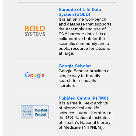
Barcode of Life Data
System (BOLD)
It is an online workbench
and database that supports
the assembly and use of
DNA barcode data. It is a
collaborative hub for the
scientific community and a
public resource for citizens
at large.
Google Scholar
Google Scholar provides a
simple way to broadly
search for scholarly
literature.
PubMed Central® (PMC)
It is a free full-text archive
of biomedical and life
sciences journal literature at
the U.S. National Institutes
of Health's National Library
of Medicine (NIH/NLM).