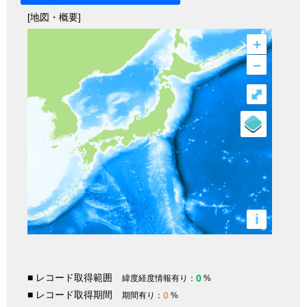
[地図・概要]
+
–
⤢
i
■ レコード取得範囲
0
緯度経度情報有り：
%
■ レコード取得期間
0
期間有り：
%