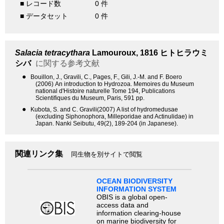
■ レコード数
0 件
■ データセット
0 件
Salacia tetracythara
Lamouroux, 1816
ヒトヒラウミ
シバ
に関する参考文献
●
Bouillon, J., Gravili, C., Pages, F., Gili, J.-M. and F. Boero
(2006) An introduction to Hydrozoa. Memoires du Museum
national d'Histoire naturelle Tome 194, Publications
Scientifiques du Museum, Paris, 591 pp.
●
Kubota, S. and C. Gravili(2007) A list of hydromedusae
(excluding Siphonophora, Milleporidae and Actinulidae) in
Japan. Nanki Seibutu, 49(2), 189-204 (in Japanese).
関連リンク集
同生物を別サイトで閲覧
OCEAN BIODIVERSITY
INFORMATION SYSTEM
OBIS is a global open-
access data and
information clearing-house
on marine biodiversity for