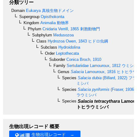
分類ツリー
Domain
Eukarya
真核生物ドメイン
Supergroup
Opisthokonta
Kingdom
Animalia
動物界
Phylum
Cnidaria
Verrill, 1865
刺胞動物門
Subphylum
Medusozoa
Class
Hydrozoa
Owen, 1843
ヒドロ虫綱
Subclass
Hydroidolina
Order
Leptothecata
Suborder
Conica
Broch, 1910
Family
Sertulariidae
Lamouroux, 1812
ウミシ
Genus
Salacia
Lamouroux, 1816
ヒトヒラウ
Species
Salacia dubia
(Billard, 1922)
フラ
ミシバ
Species
Salacia pyriformis
(Fraser, 1936)
ラウミシバ
Salacia tetracythara
Lamour
Species
トヒラウミシバ
生物出現レコード 概要
生物出現レコード →