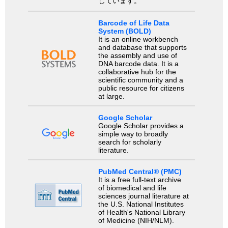
しています。
Barcode of Life Data
System (BOLD)
It is an online workbench
and database that supports
the assembly and use of
DNA barcode data. It is a
collaborative hub for the
scientific community and a
public resource for citizens
at large.
Google Scholar
Google Scholar provides a
simple way to broadly
search for scholarly
literature.
PubMed Central® (PMC)
It is a free full-text archive
of biomedical and life
sciences journal literature at
the U.S. National Institutes
of Health's National Library
of Medicine (NIH/NLM).