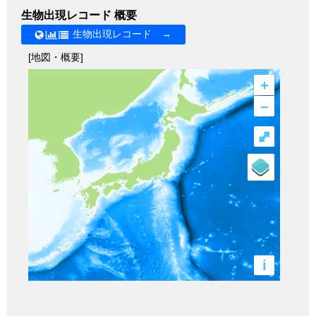
生物出現レコード 概要
生物出現レコード →
[地図・概要]
+
–
⤢
i