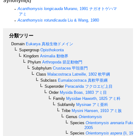
Synonym(s)
Acanthomysis longicauda
Murano, 1991
ナガオトゲハマ
アミ
Acanthomysis rotundicauda
Liu & Wang, 1980
分類ツリー
Domain
Eukarya
真核生物ドメイン
Supergroup
Opisthokonta
Kingdom
Animalia
動物界
Phylum
Arthropoda
節足動物門
Subphylum
Crustacea
甲殻亜門
Class
Malacostraca
Latreille, 1802
軟甲綱
Subclass
Eumalacostraca
真軟甲亜綱
Superorder
Peracarida
フクロエビ上目
Order
Mysida
Boas, 1883
アミ目
Family
Mysidae
Haworth, 1825
アミ科
Subfamily
Mysinae
アミ亜科
Tribe
Mysini
Hansen, 1910
アミ族
Genus
Orientomysis
Species
Orientomysis arenaria
Fukuo
2005
Species
Orientomysis aspera
(Ii, 196