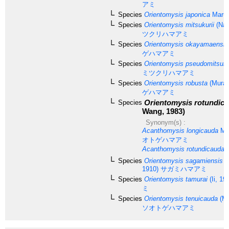
アミ
Species
Orientomysis japonica
Maruk
Species
Orientomysis mitsukurii
(Nak
ツクリハマアミ
Species
Orientomysis okayamaensis
ゲハマアミ
Species
Orientomysis pseudomitsuku
ミツクリハマアミ
Species
Orientomysis robusta
(Muran
ゲハマアミ
Orientomysis rotundic
Species
Wang, 1983)
Synonym(s) :
Acanthomysis longicauda
Mur
オトゲハマアミ
Acanthomysis rotundicauda
L
Species
Orientomysis sagamiensis
(
1910)
サガミハマアミ
Species
Orientomysis tamurai
(Ii, 19
ミ
Species
Orientomysis tenuicauda
(Mu
ソオトゲハマアミ