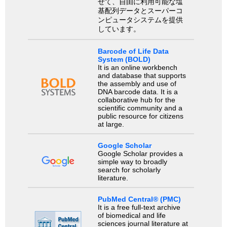
せて、自由に利用可能な塩
基配列データとスーパーコ
ンピュータシステムを提供
しています。
Barcode of Life Data
System (BOLD)
It is an online workbench
and database that supports
the assembly and use of
DNA barcode data. It is a
collaborative hub for the
scientific community and a
public resource for citizens
at large.
Google Scholar
Google Scholar provides a
simple way to broadly
search for scholarly
literature.
PubMed Central® (PMC)
It is a free full-text archive
of biomedical and life
sciences journal literature at