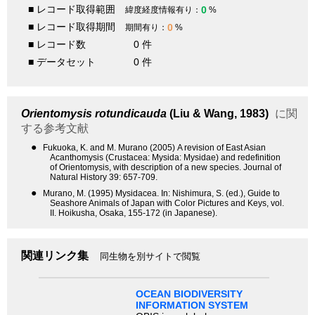
■ レコード取得範囲
0
緯度経度情報有り：
%
■ レコード取得期間
0
期間有り：
%
■ レコード数
0 件
■ データセット
0 件
Orientomysis rotundicauda
(Liu & Wang, 1983)
に関
する参考文献
●
Fukuoka, K. and M. Murano (2005) A revision of East Asian
Acanthomysis (Crustacea: Mysida: Mysidae) and redefinition
of Orientomysis, with description of a new species. Journal of
Natural History 39: 657-709.
●
Murano, M. (1995) Mysidacea. In: Nishimura, S. (ed.), Guide to
Seashore Animals of Japan with Color Pictures and Keys, vol.
II. Hoikusha, Osaka, 155-172 (in Japanese).
関連リンク集
同生物を別サイトで閲覧
OCEAN BIODIVERSITY
INFORMATION SYSTEM