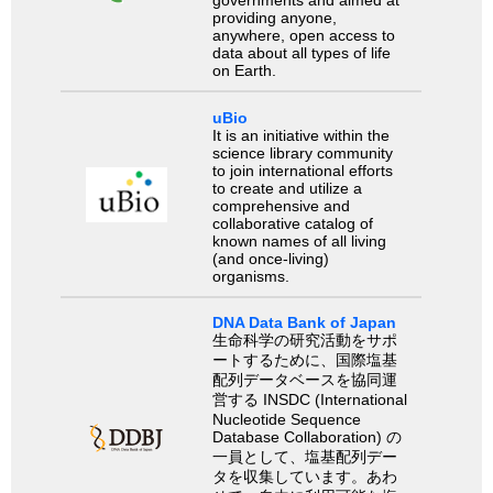
governments and aimed at
providing anyone,
anywhere, open access to
data about all types of life
on Earth.
uBio
It is an initiative within the
science library community
to join international efforts
to create and utilize a
comprehensive and
collaborative catalog of
known names of all living
(and once-living)
organisms.
DNA Data Bank of Japan
生命科学の研究活動をサポ
ートするために、国際塩基
配列データベースを協同運
営する INSDC (International
Nucleotide Sequence
Database Collaboration) の
一員として、塩基配列デー
タを収集しています。あわ