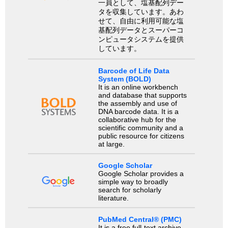
一員として、塩基配列デー
タを収集しています。あわ
せて、自由に利用可能な塩
基配列データとスーパーコ
ンピュータシステムを提供
しています。
Barcode of Life Data
System (BOLD)
It is an online workbench
and database that supports
the assembly and use of
DNA barcode data. It is a
collaborative hub for the
scientific community and a
public resource for citizens
at large.
Google Scholar
Google Scholar provides a
simple way to broadly
search for scholarly
literature.
PubMed Central® (PMC)
It is a free full-text archive