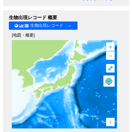
生物出現レコード 概要
生物出現レコード →
[地図・概要]
+
–
⤢
i