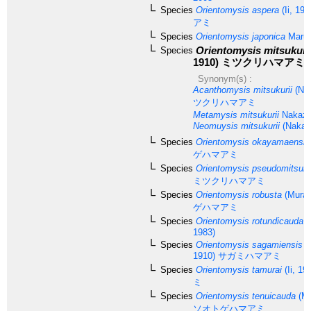
Species
Orientomysis aspera
(Ii, 196
アミ
Species
Orientomysis japonica
Maruk
Orientomysis mitsukuri
Species
1910)
ミツクリハマアミ
Synonym(s) :
Acanthomysis mitsukurii
(Nak
ツクリハマアミ
Metamysis mitsukurii
Nakaza
Neomuysis mitsukurii
(Nakaz
Species
Orientomysis okayamaensis
ゲハマアミ
Species
Orientomysis pseudomitsuku
ミツクリハマアミ
Species
Orientomysis robusta
(Muran
ゲハマアミ
Species
Orientomysis rotundicauda
(
1983)
Species
Orientomysis sagamiensis
(
1910)
サガミハマアミ
Species
Orientomysis tamurai
(Ii, 19
ミ
Species
Orientomysis tenuicauda
(Mu
ソオトゲハマアミ