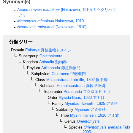
Synonym(s)
Acanthomysis mitsukurii
(Nakazawa, 1910)
ミツクリハマ
アミ
Metamysis mitsukurii
Nakazawa, 1910
Neomuysis mitsukurii
(Nakazawa, 1910)
分類ツリー
Domain
Eukarya
真核生物ドメイン
Supergroup
Opisthokonta
Kingdom
Animalia
動物界
Phylum
Arthropoda
節足動物門
Subphylum
Crustacea
甲殻亜門
Class
Malacostraca
Latreille, 1802
軟甲綱
Subclass
Eumalacostraca
真軟甲亜綱
Superorder
Peracarida
フクロエビ上目
Order
Mysida
Boas, 1883
アミ目
Family
Mysidae
Haworth, 1825
アミ科
Subfamily
Mysinae
アミ亜科
Tribe
Mysini
Hansen, 1910
アミ族
Genus
Orientomysis
Species
Orientomysis arenaria
Fukuo
2005