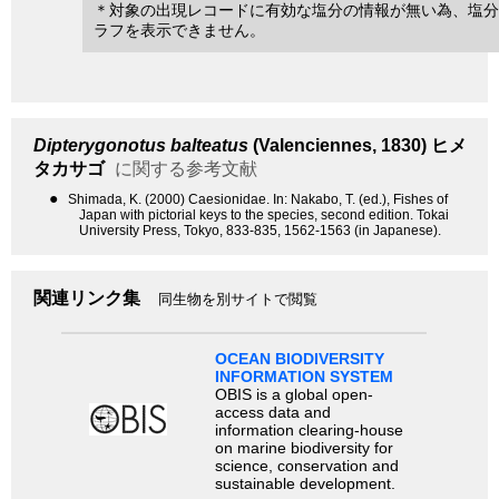
＊対象の出現レコードに有効な塩分の情報が無い為、塩分
ラフを表示できません。
Dipterygonotus balteatus
(Valenciennes, 1830)
ヒメ
タカサゴ
に関する参考文献
●
Shimada, K. (2000) Caesionidae. In: Nakabo, T. (ed.), Fishes of
Japan with pictorial keys to the species, second edition. Tokai
University Press, Tokyo, 833-835, 1562-1563 (in Japanese).
関連リンク集
同生物を別サイトで閲覧
OCEAN BIODIVERSITY
INFORMATION SYSTEM
OBIS is a global open-
access data and
information clearing-house
on marine biodiversity for
science, conservation and
sustainable development.