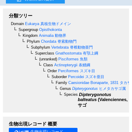
分類ツリー
Domain
Eukarya
真核生物ドメイン
Supergroup
Opisthokonta
Kingdom
Animalia
動物界
Phylum
Chordata
脊索動物門
Subphylum
Vertebrata
脊椎動物亜門
Superclass
Gnathostomata
有顎上綱
(unranked)
Pisciformes
魚類
Class
Actinopterygii
条鰭綱
Order
Perciformes
スズキ目
Suborder
Percoidei
スズキ亜目
Family
Caesionidae
Bonaparte, 1831
タカサ
Genus
Dipterygonotus
ヒメタカサゴ属
Dipterygonotus
Species
balteatus
(Valenciennes, 1
サゴ
生物出現レコード 概要
生物出現レコード →