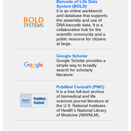
Barcode of Life Data
System (BOLD)
It is an online workbench
and database that supports
the assembly and use of
DNA barcode data. It is a
collaborative hub for the
scientific community and a
public resource for citizens
at large.
Google Scholar
Google Scholar provides a
simple way to broadly
search for scholarly
literature.
PubMed Central® (PMC)
It is a free full-text archive
of biomedical and life
sciences journal literature at
the U.S. National Institutes
of Health's National Library
of Medicine (NIH/NLM).