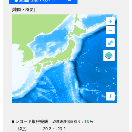
[地図・概要]
+
–
⤢
i
■ レコード取得範囲
16
緯度経度情報有り：
%
緯度
-20.2 ~ -20.2