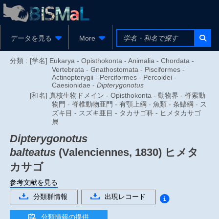
データを見る
More
分類 :
[学名] Eukarya - Opisthokonta - Animalia - Chordata -
Vertebrata - Gnathostomata - Pisciformes -
Actinopterygii - Perciformes - Percoidei -
Caesionidae -
Dipterygonotus
[和名] 真核生物ドメイン - Opisthokonta - 動物界 - 脊索動
物門 - 脊椎動物亜門 - 有顎上綱 - 魚類 - 条鰭綱 - ス
ズキ目 - スズキ亜目 - タカサゴ科 - ヒメタカサゴ
属
Dipterygonotus
balteatus
(Valenciennes, 1830)
ヒメタ
カサゴ
参考文献を見る
分類群情報
出現レコード
分類情報の提供