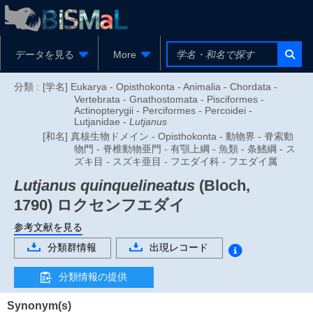
データを見る
More
分類 :
[学名] Eukarya - Opisthokonta - Animalia - Chordata -
Vertebrata - Gnathostomata - Pisciformes -
Actinopterygii - Perciformes - Percoidei -
Lutjanidae -
Lutjanus
[和名] 真核生物ドメイン - Opisthokonta - 動物界 - 脊索動
物門 - 脊椎動物亜門 - 有顎上綱 - 魚類 - 条鰭綱 - ス
ズキ目 - スズキ亜目 - フエダイ科 - フエダイ属
Lutjanus quinquelineatus
(Bloch,
1790)
ロクセンフエダイ
参考文献を見る
分類群情報
出現レコード
分類情報の提供
Synonym(s)