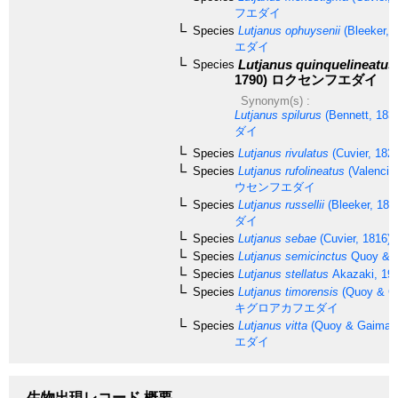
フエダイ
Species
Lutjanus ophuysenii
(Bleeker, 
エダイ
Lutjanus quinquelineatus
Species
1790)
ロクセンフエダイ
Synonym(s) :
Lutjanus spilurus
(Bennett, 183
ダイ
Species
Lutjanus rivulatus
(Cuvier, 1828
Species
Lutjanus rufolineatus
(Valencie
ウセンフエダイ
Species
Lutjanus russellii
(Bleeker, 184
ダイ
Species
Lutjanus sebae
(Cuvier, 1816)
Species
Lutjanus semicinctus
Quoy & G
Species
Lutjanus stellatus
Akazaki, 19
Species
Lutjanus timorensis
(Quoy & Ga
キグロアカフエダイ
Species
Lutjanus vitta
(Quoy & Gaimard
エダイ
生物出現レコード 概要