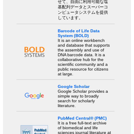
せて、自由に利用可能な塩
基配列データとスーパーコ
ンピュータシステムを提供
しています。
Barcode of Life Data
System (BOLD)
It is an online workbench
and database that supports
the assembly and use of
DNA barcode data. It is a
collaborative hub for the
scientific community and a
public resource for citizens
at large.
Google Scholar
Google Scholar provides a
simple way to broadly
search for scholarly
literature.
PubMed Central® (PMC)
It is a free full-text archive
of biomedical and life
sciences journal literature at