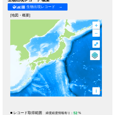
生物出現レコード →
[地図・概要]
+
–
⤢
i
■ レコード取得範囲
52
緯度経度情報有り：
%