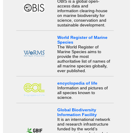
OBIS is a global open-
access data and
information clearing-house
on marine biodiversity for
science, conservation and
sustainable development.
World Register of Marine
Species
The World Register of
Marine Species aims to
provide the most
authoritative list of names of
all marine species globally,
ever published.
encyclopedia of life
Information and pictures of
all species known to
science.
Global Biodiversity
Information Facility
It is an international network
and research infrastructure
funded by the world’s