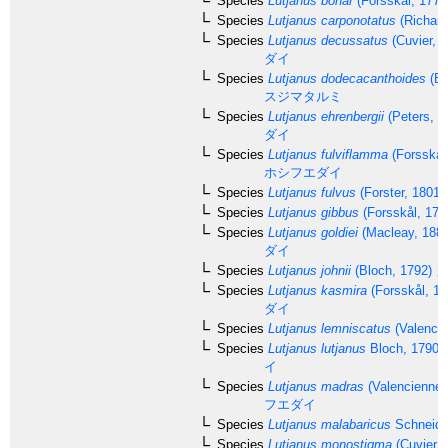
Species
Lutjanus bohar
(Forsskål, 1775
Species
Lutjanus carponotatus
(Richard
Species
Lutjanus decussatus
(Cuvier, 1
ダイ
Species
Lutjanus dodecacanthoides
(Bl
スジマタルミ
Species
Lutjanus ehrenbergii
(Peters, 1
ダイ
Species
Lutjanus fulviflamma
(Forsskål
ホシフエダイ
Species
Lutjanus fulvus
(Forster, 1801)
Species
Lutjanus gibbus
(Forsskål, 177
Species
Lutjanus goldiei
(Macleay, 1882
ダイ
Species
Lutjanus johnii
(Bloch, 1792)
カ
Species
Lutjanus kasmira
(Forsskål, 17
ダイ
Species
Lutjanus lemniscatus
(Valencie
Species
Lutjanus lutjanus
Bloch, 1790
イ
Species
Lutjanus madras
(Valenciennes
フエダイ
Species
Lutjanus malabaricus
Schneide
Species
Lutjanus monostigma
(Cuvier, 