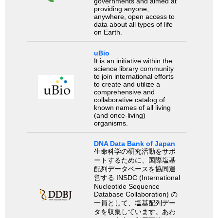
governments and aimed at
providing anyone,
anywhere, open access to
data about all types of life
on Earth.
uBio
It is an initiative within the
science library community
to join international efforts
to create and utilize a
comprehensive and
collaborative catalog of
known names of all living
(and once-living)
organisms.
DNA Data Bank of Japan
生命科学の研究活動をサポ
ートするために、国際塩基
配列データベースを協同運
営する INSDC (International
Nucleotide Sequence
Database Collaboration) の
一員として、塩基配列デー
タを収集しています。あわ