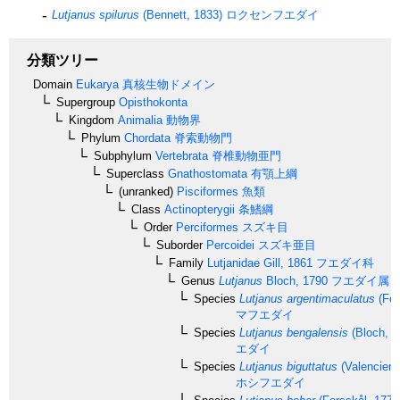
Lutjanus spilurus
(Bennett, 1833)
ロクセンフエダイ
分類ツリー
Domain
Eukarya
真核生物ドメイン
Supergroup
Opisthokonta
Kingdom
Animalia
動物界
Phylum
Chordata
脊索動物門
Subphylum
Vertebrata
脊椎動物亜門
Superclass
Gnathostomata
有顎上綱
(unranked)
Pisciformes
魚類
Class
Actinopterygii
条鰭綱
Order
Perciformes
スズキ目
Suborder
Percoidei
スズキ亜目
Family
Lutjanidae
Gill, 1861
フエダイ科
Genus
Lutjanus
Bloch, 1790
フエダイ属
Species
Lutjanus argentimaculatus
(For
マフエダイ
Species
Lutjanus bengalensis
(Bloch, 1
エダイ
Species
Lutjanus biguttatus
(Valencienn
ホシフエダイ