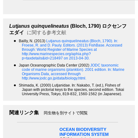
Lutjanus quinquelineatus
(Bloch, 1790)
ロクセンフ
エダイ
に関する参考文献
●
Bailly, N. (2013)
Lutjanus quinquelineatus (Bloch, 1790).
In:
Froese, R. and D. Pauly. Editors. (2013) FishBase. Accessed
through: World Register of Marine Species at
http://www.marinespecies.org/aphia.php?
p=taxdetails&id=218497 on 2013-04-30.
●
Japan Oceanographic Data Center (2002)
JODC taxonomic
code of marine organisms (plankton). 2001 edition.
In: Marine
Organisms Data, accessed through
http://www.jodc.go.jp/data/biology.html.
●
Shimada, K. (2000) Lutjanidae. In: Nakabo, T. (ed.), Fishes of
Japan with pictorial keys to the species, second edition. Tokai
University Press, Tokyo, 819-832, 1560-1562 (in Japanese).
関連リンク集
同生物を別サイトで閲覧
OCEAN BIODIVERSITY
INFORMATION SYSTEM