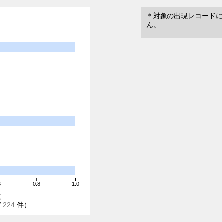
＊対象の出現レコード
ん。
6
0.8
1.0
数
/
224
件）