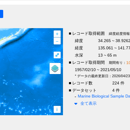
+
■ レコード取得範囲
緯度経度情報
–
緯度
34.265 ~ 38.926
経度
135.061 ~ 141.7
⤢
水深
13 ~ 65 m
■ レコード取得期間
1
期間有り：
1957/02/10 ~ 2021/05/10
* データの最終更新日：2026/04/23
■ レコード数
224 件
■ データセット
4 件
Marine Biological Sample 
全て表示
i