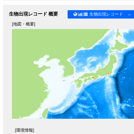
生物出現レコード 概要
生物出現レコード →
[地図・概要]
[環境情報]