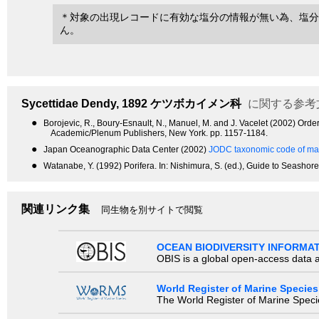
＊対象の出現レコードに有効な塩分の情報が無い為、塩分
ん。
Sycettidae
Dendy, 1892
ケツボカイメン科
に関する参考
●
Borojevic, R., Boury-Esnault, N., Manuel, M. and J. Vacelet (2002) Orde
Academic/Plenum Publishers, New York. pp. 1157-1184.
●
Japan Oceanographic Data Center (2002)
JODC taxonomic code of mar
●
Watanabe, Y. (1992) Porifera. In: Nishimura, S. (ed.), Guide to Seashor
関連リンク集
同生物を別サイトで閲覧
OCEAN BIODIVERSITY INFORMA
OBIS is a global open-access data a
World Register of Marine Species
The World Register of Marine Species