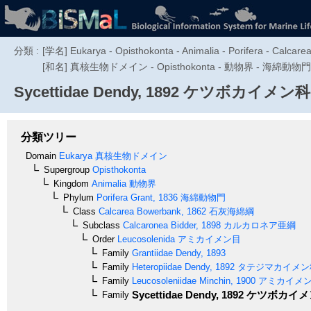
分類 :
[学名] Eukarya - Opisthokonta - Animalia - Porifera - Calcare
[和名] 真核生物ドメイン - Opisthokonta - 動物界 - 海
Sycettidae
Dendy, 1892
ケツボカイメン科
分類ツリー
Domain
Eukarya
真核生物ドメイン
Supergroup
Opisthokonta
Kingdom
Animalia
動物界
Phylum
Porifera
Grant, 1836
海綿動物門
Class
Calcarea
Bowerbank, 1862
石灰海綿綱
Subclass
Calcaronea
Bidder, 1898
カルカロネア亜綱
Order
Leucosolenida
アミカイメン目
Family
Grantiidae
Dendy, 1893
Family
Heteropiidae
Dendy, 1892
タテジマカイメン
Family
Leucosoleniidae
Minchin, 1900
アミカイメ
Sycettidae
Dendy, 1892
ケツボカイメ
Family