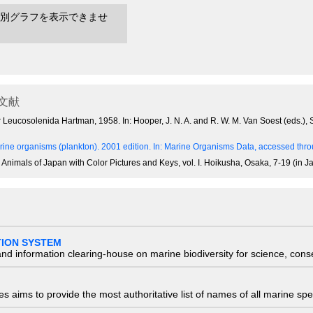
別グラフを表示できませ
文献
r Leucosolenida Hartman, 1958. In: Hooper, J. N. A. and R. W. M. Van Soest (eds.), S
ine organisms (plankton). 2001 edition.
In: Marine Organisms Data, accessed throu
e Animals of Japan with Color Pictures and Keys, vol. I. Hoikusha, Osaka, 7-19 (in 
TION SYSTEM
nd information clearing-house on marine biodiversity for science, con
 aims to provide the most authoritative list of names of all marine spec