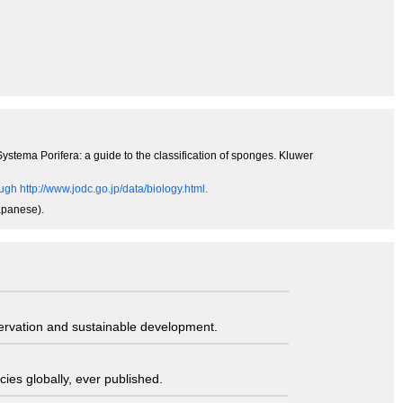
ystema Porifera: a guide to the classification of sponges. Kluwer
gh http://www.jodc.go.jp/data/biology.html.
Japanese).
servation and sustainable development.
ies globally, ever published.