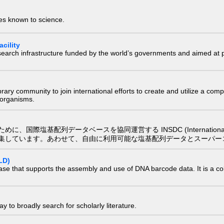
ies known to science.
cility
research infrastructure funded by the world’s governments and aimed a
e library community to join international efforts to create and utilize a 
) organisms.
配列データベースを協同運営する INSDC (International Nucleotide
集しています。あわせて、自由に利用可能な塩基配列データとスーパー
LD)
ase that supports the assembly and use of DNA barcode data. It is a col
 to broadly search for scholarly literature.