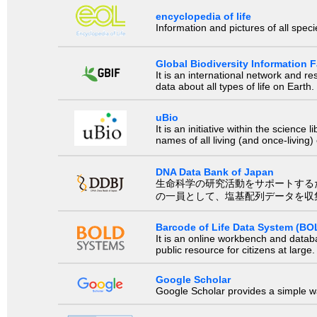
encyclopedia of life
Information and pictures of all spec
Global Biodiversity Information Fa
It is an international network and 
data about all types of life on Earth.
uBio
It is an initiative within the scienc
names of all living (and once-living
DNA Data Bank of Japan
生命科学の研究活動をサポートするために、国際塩基
の一員として、塩基配列データを収
Barcode of Life Data System (BO
It is an online workbench and datab
public resource for citizens at large.
Google Scholar
Google Scholar provides a simple way