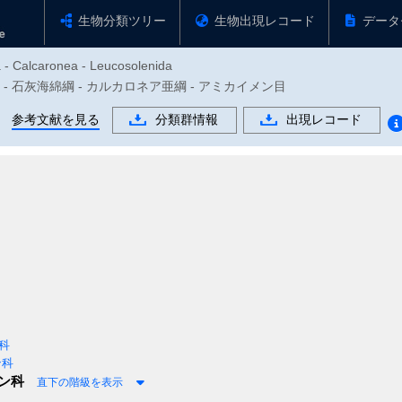
生物分類ツリー
生物出現レコード
データ
a - Calcaronea - Leucosolenida
綿動物門 - 石灰海綿綱 - カルカロネア亜綱 - アミカイメン目
参考文献を見る
分類群情報
出現レコード
科
ン科
ン科
直下の階級を表示