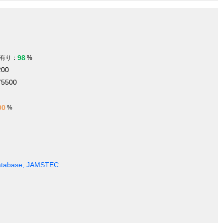
98
有り：
%
200
75500
00
%
Database, JAMSTEC