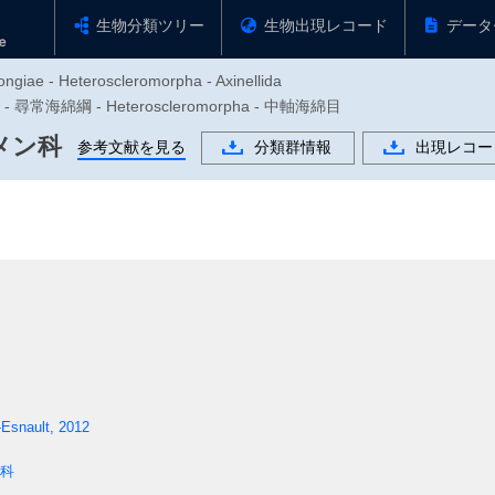
生物分類ツリー
生物出現レコード
データ
ngiae - Heteroscleromorpha - Axinellida
- 尋常海綿綱 - Heteroscleromorpha - 中軸海綿目
メン科
参考文献を見る
分類群情報
出現レコー
Esnault, 2012
科