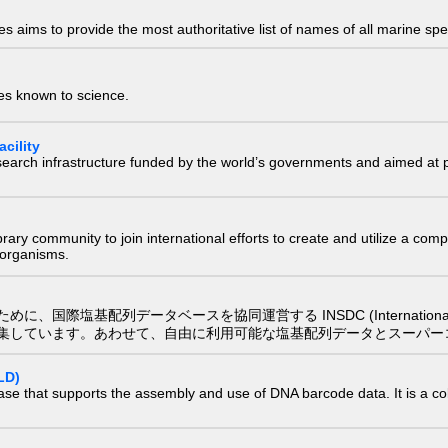
 aims to provide the most authoritative list of names of all marine spec
ies known to science.
cility
research infrastructure funded by the world’s governments and aimed a
e library community to join international efforts to create and utilize a 
) organisms.
配列データベースを協同運営する INSDC (International Nucleotide
集しています。あわせて、自由に利用可能な塩基配列データとスーパー
LD)
ase that supports the assembly and use of DNA barcode data. It is a col