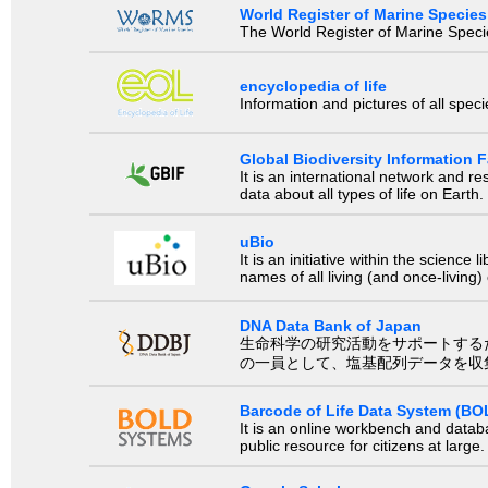
World Register of Marine Species
The World Register of Marine Species
encyclopedia of life
Information and pictures of all spec
Global Biodiversity Information Fa
It is an international network and 
data about all types of life on Earth.
uBio
It is an initiative within the scienc
names of all living (and once-living
DNA Data Bank of Japan
生命科学の研究活動をサポートするために、国際塩基
の一員として、塩基配列データを収
Barcode of Life Data System (BO
It is an online workbench and datab
public resource for citizens at large.