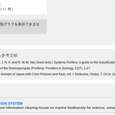
数
/
41
件）
別グラフを表示できませ
る参考文献
, J. N. A. and R. W. M. Van Soest (eds.) Systema Porifera: a guide to the classifi
of the Demospongiae (Porifera). Frontiers in Zoology, 12(7), 1-27.
e Animals of Japan with Color Pictures and Keys, vol. I. Hoikusha, Osaka, 7-19 (in 
TION SYSTEM
nd information clearing-house on marine biodiversity for science, con