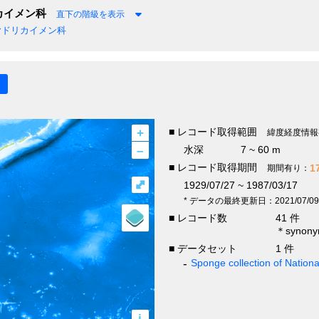
カイメン科
直下の階級を表示
ドリカイメン科
+
■ レコード取得範囲
緯度経度情報
–
水深
7 ~ 60 m
■ レコード取得期間
1
期間有り：
⤢
1929/07/27 ~ 1987/03/17
* データの最終更新日：2021/07/09
■ レコード数
41 件
＊syno
■ データセット
1 件
Sponge collection of Natio
i