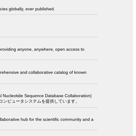
ies globally, ever published.
t providing anyone, anywhere, open access to
comprehensive and collaborative catalog of known
 Sequence Database Collaboration)
コンピュータシステムを提供しています。
laborative hub for the scientific community and a