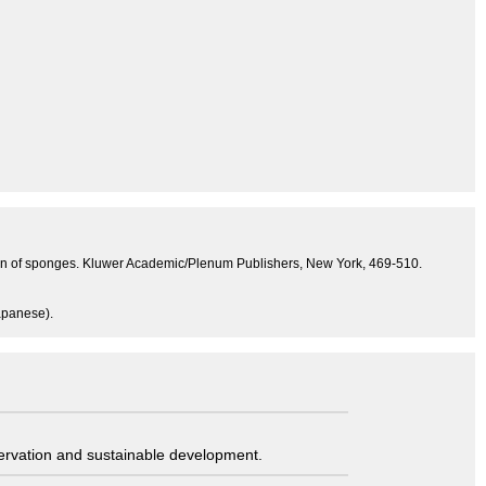
cation of sponges. Kluwer Academic/Plenum Publishers, New York, 469-510.
Japanese).
servation and sustainable development.