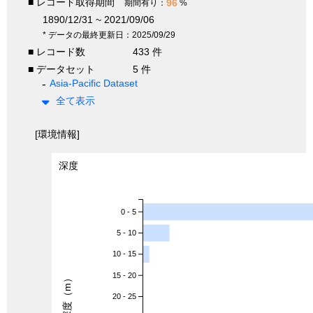
■ レコード取得期間
96
期間有り：
%
1890/12/31 ~ 2021/09/06
* データの最終更新日：2025/09/29
■ レコード数
433 件
■ データセット
5 件
Asia-Pacific Dataset
全て表示
[環境情報]
深度
0 - 5
5 - 10
10 - 15
15 - 20
深度（m）
20 - 25