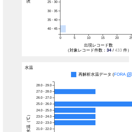
25 - 30
30 - 35
35 - 40
40 - 45
0
5
10
15
20
2
出現レコード数
（対象レコード件数：
34
/
433
件）
水温
再解析水温データ (
FORA
28.0 - 29.0
27.0 - 28.0
26.0 - 27.0
25.0 - 26.0
24.0 - 25.0
水温（℃）
23.0 - 24.0
22.0 - 23.0
21.0 - 22.0