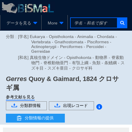
データを見る
More
分類 :
[学名] Eukarya - Opisthokonta - Animalia - Chordata -
Vertebrata - Gnathostomata - Pisciformes -
Actinopterygii - Perciformes - Percoidei -
Gerreidae
[和名] 真核生物ドメイン - Opisthokonta - 動物界 - 脊索動
物門 - 脊椎動物亜門 - 有顎上綱 - 魚類 - 条鰭綱 - ス
ズキ目 - スズキ亜目 - クロサギ科
Gerres
Quoy & Gaimard, 1824
クロサ
ギ属
参考文献を見る
分類群情報
出現レコード
分類情報の提供