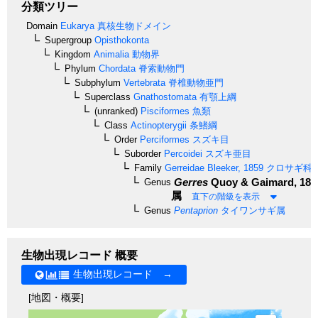
分類ツリー
Domain
Eukarya
真核生物ドメイン
Supergroup
Opisthokonta
Kingdom
Animalia
動物界
Phylum
Chordata
脊索動物門
Subphylum
Vertebrata
脊椎動物亜門
Superclass
Gnathostomata
有顎上綱
(unranked)
Pisciformes
魚類
Class
Actinopterygii
条鰭綱
Order
Perciformes
スズキ目
Suborder
Percoidei
スズキ亜目
Family
Gerreidae
Bleeker, 1859
クロサギ科
Gerres
Quoy & Gaimard, 182
Genus
属
直下の階級を表示
Genus
Pentaprion
タイワンサギ属
生物出現レコード 概要
生物出現レコード →
[地図・概要]