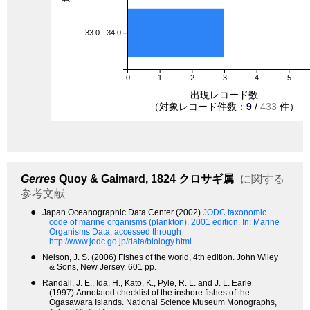
33.0 - 34.0
0
1
2
3
4
5
出現レコード数
（対象レコード件数：
9
/
433
件）
Gerres
Quoy & Gaimard, 1824
クロサギ属
に関する
参考文献
●
Japan Oceanographic Data Center (2002)
JODC taxonomic
code of marine organisms (plankton). 2001 edition.
In: Marine
Organisms Data, accessed through
http://www.jodc.go.jp/data/biology.html.
●
Nelson, J. S. (2006) Fishes of the world, 4th edition. John Wiley
& Sons, New Jersey. 601 pp.
●
Randall, J. E., Ida, H., Kato, K., Pyle, R. L. and J. L. Earle
(1997) Annotated checklist of the inshore fishes of the
Ogasawara Islands. National Science Museum Monographs,