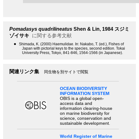
Pomadasys quadrilineatus
Shen & Lin, 1984
スジミ
ゾイサキ
に関する参考文献
●
Shimada, K. (2000) Haemulidae. In: Nakabo, T. (ed.), Fishes of
Japan with pictorial keys to the species, second edition. Tokai
University Press, Tokyo, 841-846, 1564-1566 (in Japanese).
関連リンク集
同生物を別サイトで閲覧
OCEAN BIODIVERSITY
INFORMATION SYSTEM
OBIS is a global open-
access data and
information clearing-house
on marine biodiversity for
science, conservation and
sustainable development.
World Register of Marine