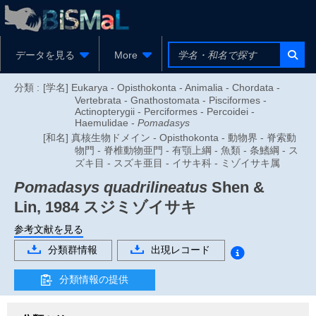
データを見る
More
分類 :
[学名] Eukarya - Opisthokonta - Animalia - Chordata -
Vertebrata - Gnathostomata - Pisciformes -
Actinopterygii - Perciformes - Percoidei -
Haemulidae -
Pomadasys
[和名] 真核生物ドメイン - Opisthokonta - 動物界 - 脊索動
物門 - 脊椎動物亜門 - 有顎上綱 - 魚類 - 条鰭綱 - ス
ズキ目 - スズキ亜目 - イサキ科 - ミゾイサキ属
Pomadasys quadrilineatus
Shen &
Lin, 1984
スジミゾイサキ
参考文献を見る
分類群情報
出現レコード
分類情報の提供