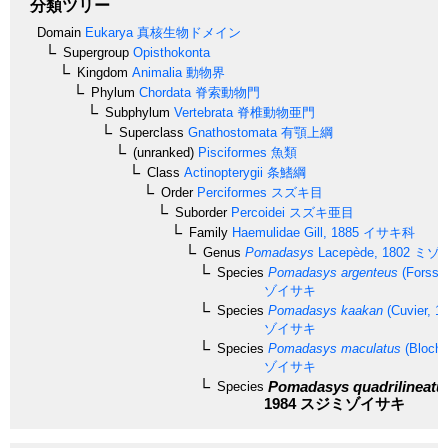
分類ツリー
Domain
Eukarya
真核生物ドメイン
Supergroup
Opisthokonta
Kingdom
Animalia
動物界
Phylum
Chordata
脊索動物門
Subphylum
Vertebrata
脊椎動物亜門
Superclass
Gnathostomata
有顎上綱
(unranked)
Pisciformes
魚類
Class
Actinopterygii
条鰭綱
Order
Perciformes
スズキ目
Suborder
Percoidei
スズキ亜目
Family
Haemulidae
Gill, 1885
イサキ科
Genus
Pomadasys
Lacepède, 1802
ミゾ
Species
Pomadasys argenteus
(Forsskå
ゾイサキ
Species
Pomadasys kaakan
(Cuvier, 1
ゾイサキ
Species
Pomadasys maculatus
(Bloch,
ゾイサキ
Pomadasys quadrilineatu
Species
1984
スジミゾイサキ