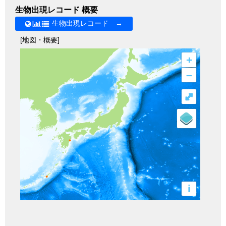
生物出現レコード 概要
生物出現レコード →
[地図・概要]
+
–
⤢
i