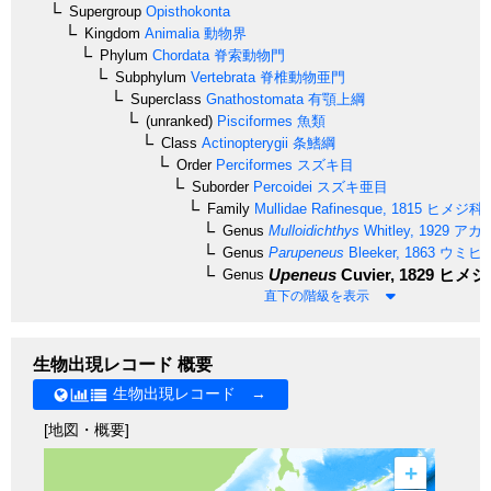
Supergroup
Opisthokonta
Kingdom
Animalia
動物界
Phylum
Chordata
脊索動物門
Subphylum
Vertebrata
脊椎動物亜門
Superclass
Gnathostomata
有顎上綱
(unranked)
Pisciformes
魚類
Class
Actinopterygii
条鰭綱
Order
Perciformes
スズキ目
Suborder
Percoidei
スズキ亜目
Family
Mullidae
Rafinesque, 1815
ヒメジ科
Genus
Mulloidichthys
Whitley, 1929
アカ
Genus
Parupeneus
Bleeker, 1863
ウミヒ
Upeneus
Cuvier, 1829
ヒメジ
Genus
直下の階級を表示
生物出現レコード 概要
生物出現レコード →
[地図・概要]
+