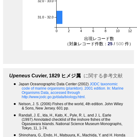
32.0 - 33.0
31.0 - 32.0
0
2
4
6
8
10
12
出現レコード数
（対象レコード件数：
25
/
500
件）
Upeneus
Cuvier, 1829
ヒメジ属
に関する参考文献
●
Japan Oceanographic Data Center (2002)
JODC taxonomic
code of marine organisms (plankton). 2001 edition.
In: Marine
Organisms Data, accessed through
http://www.jodc.go.jp/data/biology.html.
●
Nelson, J. S. (2006) Fishes of the world, 4th edition. John Wiley
& Sons, New Jersey. 601 pp.
●
Randall, J. E., Ida, H., Kato, K., Pyle, R. L. and J. L. Earle
(1997) Annotated checklist of the inshore fishes of the
Ogasawara Islands. National Science Museum Monographs,
Tokyo, 11, 1-74.
●
Shinohara, G., Endo, H., Matsuura, K., Machida, Y. and H. Honda