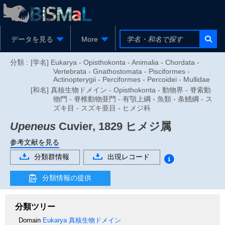
データを見る
More
分類 :
[学名] Eukarya - Opisthokonta - Animalia - Chordata -
Vertebrata - Gnathostomata - Pisciformes -
Actinopterygii - Perciformes - Percoidei - Mullidae
[和名] 真核生物ドメイン - Opisthokonta - 動物界 - 脊索動
物門 - 脊椎動物亜門 - 有顎上綱 - 魚類 - 条鰭綱 - ス
ズキ目 - スズキ亜目 - ヒメジ科
Upeneus
Cuvier, 1829
ヒメジ属
参考文献を見る
分類群情報
出現レコード
分類情報の提供
分類ツリー
Domain
Eukarya
真核生物ドメイン