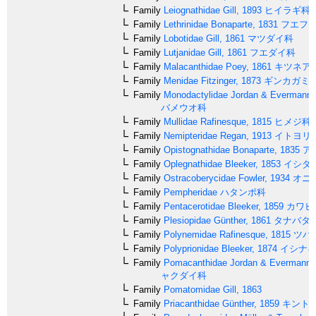
Family
Leiognathidae
Gill, 1893
ヒイラギ科
Family
Lethrinidae
Bonaparte, 1831
フエフ
Family
Lobotidae
Gill, 1861
マツダイ科
Family
Lutjanidae
Gill, 1861
フエダイ科
Family
Malacanthidae
Poey, 1861
キツネア
Family
Menidae
Fitzinger, 1873
ギンカガミ
Family
Monodactylidae
Jordan & Evermann,
バメウオ科
Family
Mullidae
Rafinesque, 1815
ヒメジ科
Family
Nemipteridae
Regan, 1913
イトヨリ
Family
Opistognathidae
Bonaparte, 1835
ア
Family
Oplegnathidae
Bleeker, 1853
イシダ
Family
Ostracoberycidae
Fowler, 1934
オニ
Family
Pempheridae
ハタンポ科
Family
Pentacerotidae
Bleeker, 1859
カワビ
Family
Plesiopidae
Günther, 1861
タナバタ
Family
Polynemidae
Rafinesque, 1815
ツバ
Family
Polyprionidae
Bleeker, 1874
イシナ
Family
Pomacanthidae
Jordan & Evermann,
ャクダイ科
Family
Pomatomidae
Gill, 1863
Family
Priacanthidae
Günther, 1859
キント