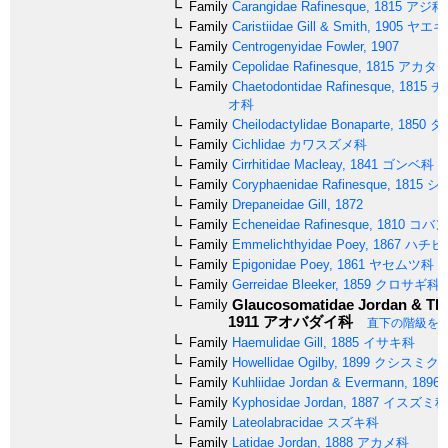
Family
Carangidae
Rafinesque, 1815
アジ科
Family
Caristiidae
Gill & Smith, 1905
ヤエギ
Family
Centrogenyidae
Fowler, 1907
Family
Cepolidae
Rafinesque, 1815
アカタ
Family
Chaetodontidae
Rafinesque, 1815
チ
オ科
Family
Cheilodactylidae
Bonaparte, 1850
タ
Family
Cichlidae
カワスズメ科
Family
Cirrhitidae
Macleay, 1841
ゴンベ科
Family
Coryphaenidae
Rafinesque, 1815
シ
Family
Drepaneidae
Gill, 1872
Family
Echeneidae
Rafinesque, 1810
コバン
Family
Emmelichthyidae
Poey, 1867
ハチビ
Family
Epigonidae
Poey, 1861
ヤセムツ科
Family
Gerreidae
Bleeker, 1859
クロサギ科
Glaucosomatidae
Jordan & Th
Family
1911
アオバダイ科
直下の階級を
Family
Haemulidae
Gill, 1885
イサキ科
Family
Howellidae
Ogilby, 1899
クシスミク
Family
Kuhliidae
Jordan & Evermann, 1896
Family
Kyphosidae
Jordan, 1887
イスズミ科
Family
Lateolabracidae
スズキ科
Family
Latidae
Jordan, 1888
アカメ科