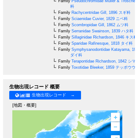
Family
Pseudochromidae
Müller & Troschel,
科
Family
Rachycentridae
Gill, 1896
スギ科
Family
Sciaenidae
Cuvier, 1829
ニベ科
Family
Scombropidae
Gill, 1862
ムツ科
Family
Serranidae
Swainson, 1839
ハタ科
Family
Sillaginidae
Richardson, 1846
キス科
Family
Sparidae
Rafinesque, 1818
タイ科
Family
Symphysanodontidae
Katayama, 19
ダイ科
Family
Terapontidae
Richardson, 1842
シマ
Family
Toxotidae
Bleeker, 1859
テッポウウ
生物出現レコード 概要
生物出現レコード →
[地図・概要]
+
–