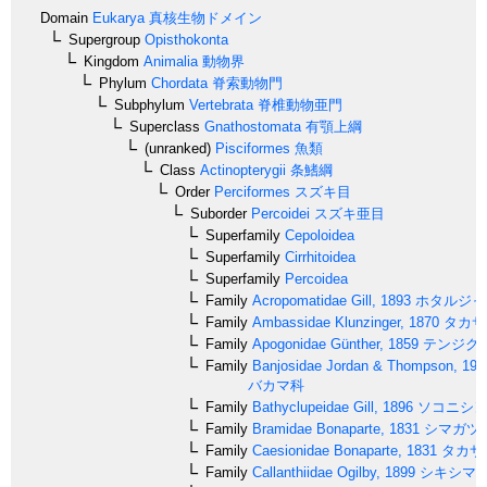
Domain
Eukarya
真核生物ドメイン
Supergroup
Opisthokonta
Kingdom
Animalia
動物界
Phylum
Chordata
脊索動物門
Subphylum
Vertebrata
脊椎動物亜門
Superclass
Gnathostomata
有顎上綱
(unranked)
Pisciformes
魚類
Class
Actinopterygii
条鰭綱
Order
Perciformes
スズキ目
Suborder
Percoidei
スズキ亜目
Superfamily
Cepoloidea
Superfamily
Cirrhitoidea
Superfamily
Percoidea
Family
Acropomatidae
Gill, 1893
ホタルジャ
Family
Ambassidae
Klunzinger, 1870
タカサ
Family
Apogonidae
Günther, 1859
テンジク
Family
Banjosidae
Jordan & Thompson, 191
バカマ科
Family
Bathyclupeidae
Gill, 1896
ソコニシ
Family
Bramidae
Bonaparte, 1831
シマガツ
Family
Caesionidae
Bonaparte, 1831
タカサ
Family
Callanthiidae
Ogilby, 1899
シキシマ