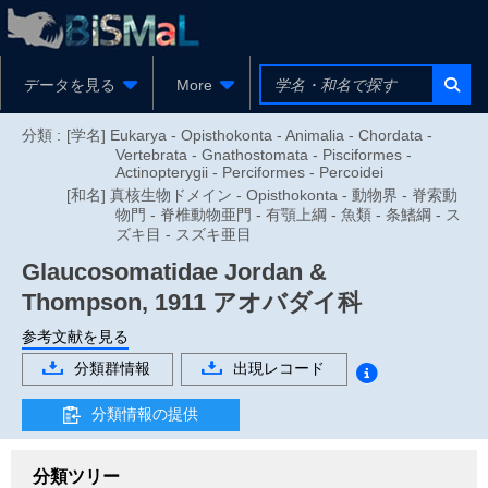
データを見る
More
分類 :
[学名] Eukarya - Opisthokonta - Animalia - Chordata -
Vertebrata - Gnathostomata - Pisciformes -
Actinopterygii - Perciformes - Percoidei
[和名] 真核生物ドメイン - Opisthokonta - 動物界 - 脊索動
物門 - 脊椎動物亜門 - 有顎上綱 - 魚類 - 条鰭綱 - ス
ズキ目 - スズキ亜目
Glaucosomatidae
Jordan &
Thompson, 1911
アオバダイ科
参考文献を見る
分類群情報
出現レコード
分類情報の提供
分類ツリー