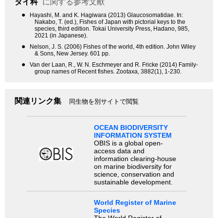
ダイ科
に関する参考文献
●
Hayashi, M. and K. Hagiwara (2013) Glaucosomatidae. In:
Nakabo, T. (ed.), Fishes of Japan with pictorial keys to the
species, third edition. Tokai University Press, Hadano, 985,
2021 (in Japanese).
●
Nelson, J. S. (2006) Fishes of the world, 4th edition. John Wiley
& Sons, New Jersey. 601 pp.
●
Van der Laan, R., W. N. Eschmeyer and R. Fricke (2014) Family-
group names of Recent fishes. Zootaxa, 3882(1), 1-230.
関連リンク集
同生物を別サイトで閲覧
OCEAN BIODIVERSITY
INFORMATION SYSTEM
OBIS is a global open-
access data and
information clearing-house
on marine biodiversity for
science, conservation and
sustainable development.
World Register of Marine
Species
The World Register of