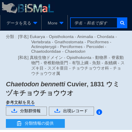
データを見る
More
分類 :
[学名] Eukarya - Opisthokonta - Animalia - Chordata -
Vertebrata - Gnathostomata - Pisciformes -
Actinopterygii - Perciformes - Percoidei -
Chaetodontidae -
Chaetodon
[和名] 真核生物ドメイン - Opisthokonta - 動物界 - 脊索動
物門 - 脊椎動物亜門 - 有顎上綱 - 魚類 - 条鰭綱 - ス
ズキ目 - スズキ亜目 - チョウチョウウオ科 - チョ
ウチョウウオ属
Chaetodon bennetti
Cuvier, 1831
ウミ
ヅキチョウチョウウオ
参考文献を見る
分類群情報
出現レコード
分類情報の提供