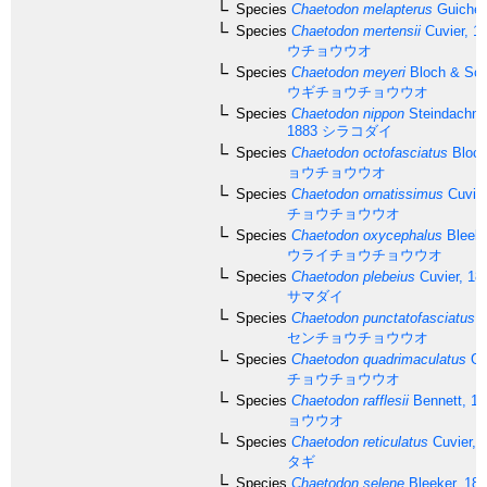
Species
Chaetodon melapterus
Guichen
Species
Chaetodon mertensii
Cuvier, 1
ウチョウウオ
Species
Chaetodon meyeri
Bloch & Sch
ウギチョウチョウウオ
Species
Chaetodon nippon
Steindachner
1883
シラコダイ
Species
Chaetodon octofasciatus
Bloch
ョウチョウウオ
Species
Chaetodon ornatissimus
Cuvier
チョウチョウウオ
Species
Chaetodon oxycephalus
Bleeke
ウライチョウチョウウオ
Species
Chaetodon plebeius
Cuvier, 18
サマダイ
Species
Chaetodon punctatofasciatus
C
センチョウチョウウオ
Species
Chaetodon quadrimaculatus
Gr
チョウチョウウオ
Species
Chaetodon rafflesii
Bennett, 18
ョウウオ
Species
Chaetodon reticulatus
Cuvier, 
タギ
Species
Chaetodon selene
Bleeker, 18