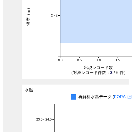
深度（m）
2 - 2
0.0
0.5
1.0
1.5
出現レコード数
（対象レコード件数：
2
/
6
件）
水温
再解析水温データ (
FORA
23.0 - 24.0