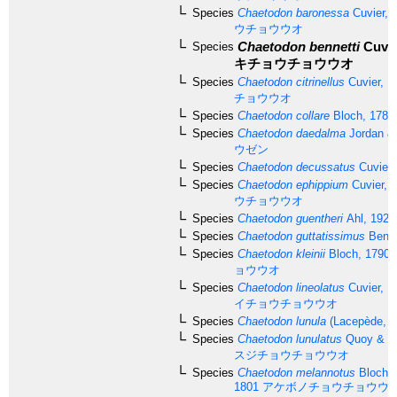
Species
Chaetodon baronessa
Cuvier, 
ウチョウウオ
Chaetodon bennetti
Cuvie
Species
キチョウチョウウオ
Species
Chaetodon citrinellus
Cuvier, 1
チョウウオ
Species
Chaetodon collare
Bloch, 1787
Species
Chaetodon daedalma
Jordan & 
ウゼン
Species
Chaetodon decussatus
Cuvier,
Species
Chaetodon ephippium
Cuvier, 
ウチョウウオ
Species
Chaetodon guentheri
Ahl, 1923
Species
Chaetodon guttatissimus
Benne
Species
Chaetodon kleinii
Bloch, 1790
ョウウオ
Species
Chaetodon lineolatus
Cuvier, 1
イチョウチョウウオ
Species
Chaetodon lunula
(Lacepède, 1
Species
Chaetodon lunulatus
Quoy & Ga
スジチョウチョウウオ
Species
Chaetodon melannotus
Bloch &
1801
アケボノチョウチョウウ