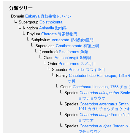
分類ツリー
Domain
Eukarya
真核生物ドメイン
Supergroup
Opisthokonta
Kingdom
Animalia
動物界
Phylum
Chordata
脊索動物門
Subphylum
Vertebrata
脊椎動物亜門
Superclass
Gnathostomata
有顎上綱
(unranked)
Pisciformes
魚類
Class
Actinopterygii
条鰭綱
Order
Perciformes
スズキ目
Suborder
Percoidei
スズキ亜目
Family
Chaetodontidae
Rafinesque, 1815
チ
オ科
Genus
Chaetodon
Linnaeus, 1758
チョウ
Species
Chaetodon adiergastos
Seale, 
ョウチョウウオ
Species
Chaetodon argentatus
Smith & 
1911
カガミチョウチョウウオ
Species
Chaetodon auriga
Forsskål, 17
ョウウオ
Species
Chaetodon auripes
Jordan & Sn
ウチョウウオ