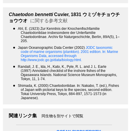
Chaetodon bennetti
Cuvier, 1831
ウミヅキチョウチ
ョウウオ
に関する参考文献
●
Ahl, E. (1923) Zur Kenntnis der Knochenfischfamilie
Chaetodontidae insbesondere der Unterfamilie
Chaetodontinae. Archiv für Naturgeschichte, Berlin, 89A(5), 1–
205.
●
Japan Oceanographic Data Center (2002)
JODC taxonomic
code of marine organisms (plankton). 2001 edition.
In: Marine
Organisms Data, accessed through
http://www.jodc.go.jp/data/biology.html.
●
Randall, J. E., Ida, H., Kato, K., Pyle, R. L. and J. L. Earle
(1997) Annotated checklist of the inshore fishes of the
Ogasawara Islands. National Science Museum Monographs,
Tokyo, 11, 1-74.
●
Shimada, K. (2000) Chaetodontidae. In: Nakabo, T. (ed.), Fishes
of Japan with pictorial keys to the species, second edition.
Tokai University Press, Tokyo, 884-897, 1571-1573 (in
Japanese).
関連リンク集
同生物を別サイトで閲覧