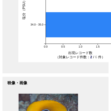
塩分（PSU）
34.0 - 35.0
0.0
0.5
1.0
1.5
出現レコード数
（対象レコード件数：
2
/
6
件）
映像・画像