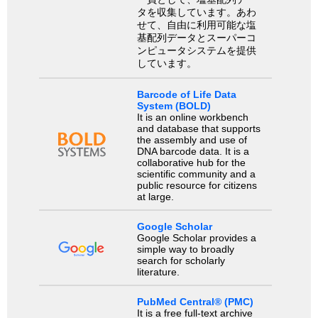
タを収集しています。あわ
せて、自由に利用可能な塩
基配列データとスーパーコ
ンピュータシステムを提供
しています。
Barcode of Life Data
System (BOLD)
It is an online workbench
and database that supports
the assembly and use of
DNA barcode data. It is a
collaborative hub for the
scientific community and a
public resource for citizens
at large.
Google Scholar
Google Scholar provides a
simple way to broadly
search for scholarly
literature.
PubMed Central® (PMC)
It is a free full-text archive