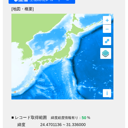
[地図・概要]
+
–
⤢
i
■ レコード取得範囲
50
緯度経度情報有り：
%
緯度
24.4701136 ~ 31.336000