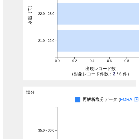
水温（℃）
22.0 - 23.0
21.0 - 22.0
0.0
0.2
0.4
0.6
0.8
出現レコード数
（対象レコード件数：
2
/
6
件）
塩分
再解析塩分データ (
FORA
35.0 - 36.0