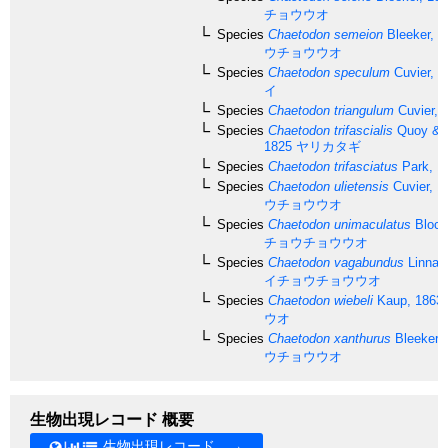
チョウウオ
Species
Chaetodon semeion
Bleeker, 1
ウチョウウオ
Species
Chaetodon speculum
Cuvier, 1
イ
Species
Chaetodon triangulum
Cuvier, 
Species
Chaetodon trifascialis
Quoy & 
1825
ヤリカタギ
Species
Chaetodon trifasciatus
Park, 1
Species
Chaetodon ulietensis
Cuvier, 1
ウチョウウオ
Species
Chaetodon unimaculatus
Bloch
チョウチョウウオ
Species
Chaetodon vagabundus
Linnae
イチョウチョウウオ
Species
Chaetodon wiebeli
Kaup, 1863
ウオ
Species
Chaetodon xanthurus
Bleeker,
ウチョウウオ
生物出現レコード 概要
生物出現レコード →