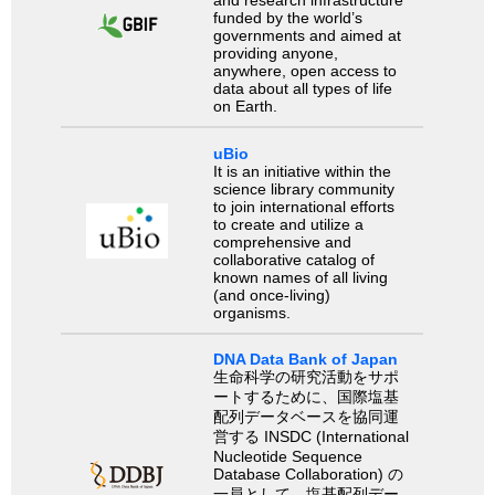
and research infrastructure
funded by the world’s
governments and aimed at
providing anyone,
anywhere, open access to
data about all types of life
on Earth.
uBio
It is an initiative within the
science library community
to join international efforts
to create and utilize a
comprehensive and
collaborative catalog of
known names of all living
(and once-living)
organisms.
DNA Data Bank of Japan
生命科学の研究活動をサポ
ートするために、国際塩基
配列データベースを協同運
営する INSDC (International
Nucleotide Sequence
Database Collaboration) の
一員として、塩基配列デー