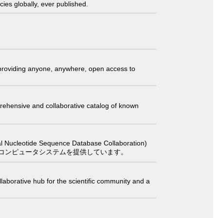
ies globally, ever published.
t providing anyone, anywhere, open access to
comprehensive and collaborative catalog of known
 Sequence Database Collaboration)
コンピュータシステムを提供しています。
laborative hub for the scientific community and a