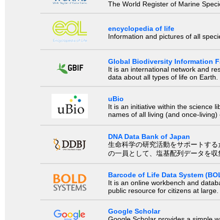
The World Register of Marine Species
encyclopedia of life
Information and pictures of all spec
Global Biodiversity Information Fa
It is an international network and 
data about all types of life on Earth.
uBio
It is an initiative within the scienc
names of all living (and once-living
DNA Data Bank of Japan
生命科学の研究活動をサポートするために、国際塩基
の一員として、塩基配列データを収
Barcode of Life Data System (BO
It is an online workbench and datab
public resource for citizens at large.
Google Scholar
Google Scholar provides a simple way