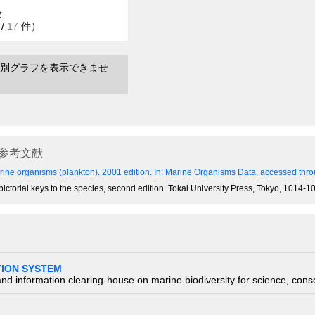
数
/
17
件）
別グラフを表示できませ
参考文献
ine organisms (plankton). 2001 edition.
In: Marine Organisms Data, accessed throu
 pictorial keys to the species, second edition. Tokai University Press, Tokyo, 1014
TION SYSTEM
nd information clearing-house on marine biodiversity for science, con