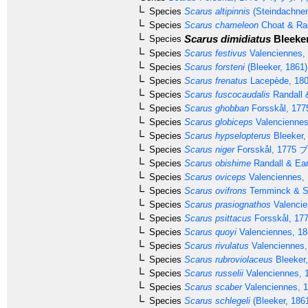
Species
Scarus altipinnis
(Steindachner
Species
Scarus chameleon
Choat & Ran
Scarus dimidiatus
Bleeker
Species
Species
Scarus festivus
Valenciennes,
Species
Scarus forsteni
(Bleeker, 1861)
Species
Scarus frenatus
Lacepède, 18
Species
Scarus fuscocaudalis
Randall 
Species
Scarus ghobban
Forsskål, 177
Species
Scarus globiceps
Valenciennes
Species
Scarus hypselopterus
Bleeker,
Species
Scarus niger
Forsskål, 1775
ブ
Species
Scarus obishime
Randall & Ear
Species
Scarus oviceps
Valenciennes,
Species
Scarus ovifrons
Temminck & Sc
Species
Scarus prasiognathos
Valencie
Species
Scarus psittacus
Forsskål, 17
Species
Scarus quoyi
Valenciennes, 18
Species
Scarus rivulatus
Valenciennes,
Species
Scarus rubroviolaceus
Bleeker
Species
Scarus russelii
Valenciennes, 
Species
Scarus scaber
Valenciennes, 
Species
Scarus schlegeli
(Bleeker, 186