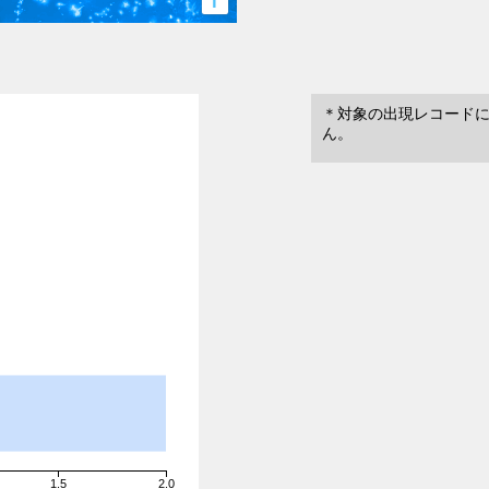
i
＊対象の出現レコード
ん。
1.5
2.0