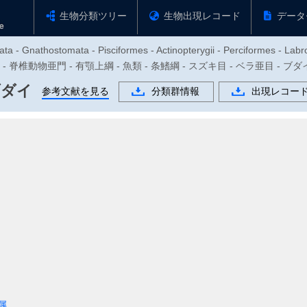
生物分類ツリー
生物出現レコード
データ
ta - Gnathostomata - Pisciformes - Actinopterygii - Perciformes - Labro
物門 - 脊椎動物亜門 - 有顎上綱 - 魚類 - 条鰭綱 - スズキ目 - ベラ亜目 - 
ダイ
参考文献を見る
分類群情報
出現レコー
属