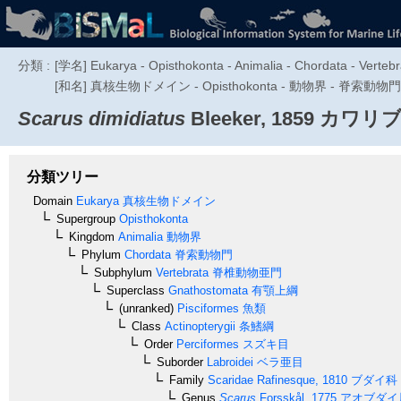
分類 :
[学名] Eukarya - Opisthokonta - Animalia - Chordata - Vertebra
[和名] 真核生物ドメイン - Opisthokonta - 動物界 - 脊索動
Scarus dimidiatus
Bleeker, 1859
カワリブ
分類ツリー
Domain
Eukarya
真核生物ドメイン
Supergroup
Opisthokonta
Kingdom
Animalia
動物界
Phylum
Chordata
脊索動物門
Subphylum
Vertebrata
脊椎動物亜門
Superclass
Gnathostomata
有顎上綱
(unranked)
Pisciformes
魚類
Class
Actinopterygii
条鰭綱
Order
Perciformes
スズキ目
Suborder
Labroidei
ベラ亜目
Family
Scaridae
Rafinesque, 1810
ブダイ科
Genus
Scarus
Forsskål, 1775
アオブダイ