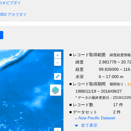
ロオビブダイ
1853
アカブダイ
+
■ レコード取得範囲
緯度経度情報
–
緯度
2.881778 ~ 20.7
経度
99.826000 ~ 116
⤢
水深
6 ~ 17.000 m
■ レコード取得期間
1
期間有り：
1988/11/19 ~ 2016/08/27
* データの最終更新日：2018/12/26
■ レコード数
17 件
■ データセット
2 件
Asia-Pacific Dataset
全て表示