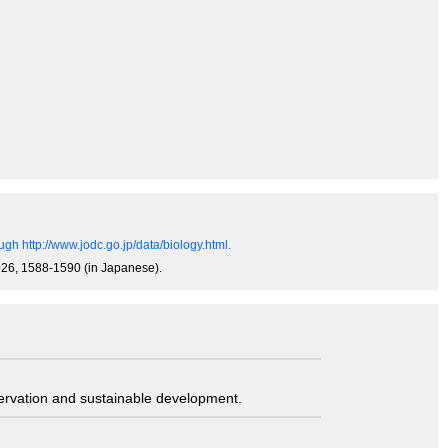
gh http://www.jodc.go.jp/data/biology.html.
-1026, 1588-1590 (in Japanese).
servation and sustainable development.