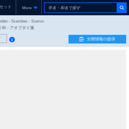
セット
More
idei - Scaridae -
Scarus
ブダイ科 - アオブダイ属
ド
分類情報の提供