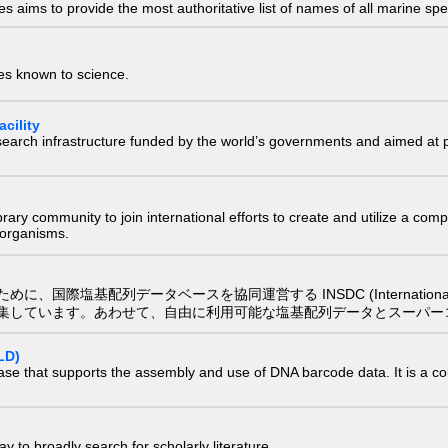
 aims to provide the most authoritative list of names of all marine spec
ies known to science.
cility
research infrastructure funded by the world’s governments and aimed a
e library community to join international efforts to create and utilize a 
) organisms.
配列データベースを協同運営する INSDC (International Nucleotide
集しています。あわせて、自由に利用可能な塩基配列データとスーパー
LD)
ase that supports the assembly and use of DNA barcode data. It is a col
 to broadly search for scholarly literature.