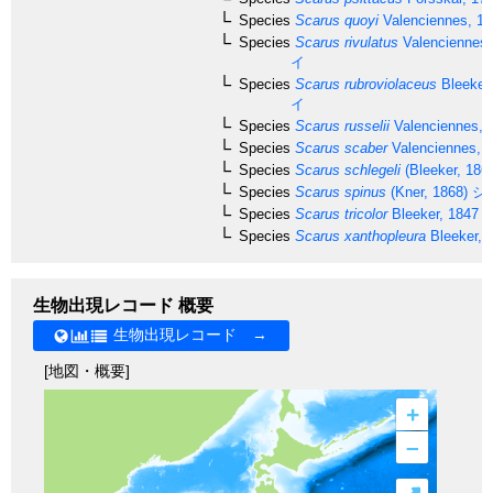
Species
Scarus quoyi
Valenciennes, 18
Species
Scarus rivulatus
Valenciennes,
イ
Species
Scarus rubroviolaceus
Bleeker
イ
Species
Scarus russelii
Valenciennes, 
Species
Scarus scaber
Valenciennes, 
Species
Scarus schlegeli
(Bleeker, 186
Species
Scarus spinus
(Kner, 1868)
シ
Species
Scarus tricolor
Bleeker, 1847
Species
Scarus xanthopleura
Bleeker, 
生物出現レコード 概要
生物出現レコード →
[地図・概要]
+
–