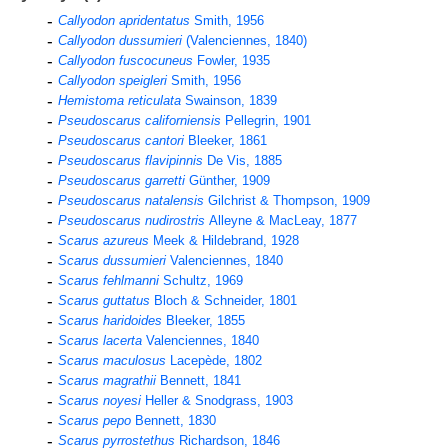
Callyodon apridentatus
Smith, 1956
Callyodon dussumieri
(Valenciennes, 1840)
Callyodon fuscocuneus
Fowler, 1935
Callyodon speigleri
Smith, 1956
Hemistoma reticulata
Swainson, 1839
Pseudoscarus californiensis
Pellegrin, 1901
Pseudoscarus cantori
Bleeker, 1861
Pseudoscarus flavipinnis
De Vis, 1885
Pseudoscarus garretti
Günther, 1909
Pseudoscarus natalensis
Gilchrist & Thompson, 1909
Pseudoscarus nudirostris
Alleyne & MacLeay, 1877
Scarus azureus
Meek & Hildebrand, 1928
Scarus dussumieri
Valenciennes, 1840
Scarus fehlmanni
Schultz, 1969
Scarus guttatus
Bloch & Schneider, 1801
Scarus haridoides
Bleeker, 1855
Scarus lacerta
Valenciennes, 1840
Scarus maculosus
Lacepède, 1802
Scarus magrathii
Bennett, 1841
Scarus noyesi
Heller & Snodgrass, 1903
Scarus pepo
Bennett, 1830
Scarus pyrrostethus
Richardson, 1846