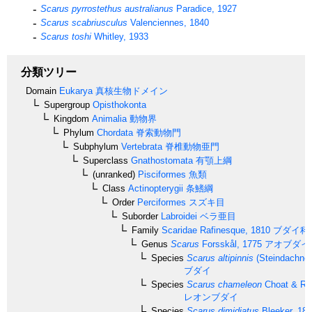
Scarus pyrrostethus australianus
Paradice, 1927
Scarus scabriusculus
Valenciennes, 1840
Scarus toshi
Whitley, 1933
分類ツリー
Domain
Eukarya
真核生物ドメイン
Supergroup
Opisthokonta
Kingdom
Animalia
動物界
Phylum
Chordata
脊索動物門
Subphylum
Vertebrata
脊椎動物亜門
Superclass
Gnathostomata
有顎上綱
(unranked)
Pisciformes
魚類
Class
Actinopterygii
条鰭綱
Order
Perciformes
スズキ目
Suborder
Labroidei
ベラ亜目
Family
Scaridae
Rafinesque, 1810
ブダイ科
Genus
Scarus
Forsskål, 1775
アオブダイ
Species
Scarus altipinnis
(Steindachner
ブダイ
Species
Scarus chameleon
Choat & Ran
レオンブダイ
Species
Scarus dimidiatus
Bleeker, 18