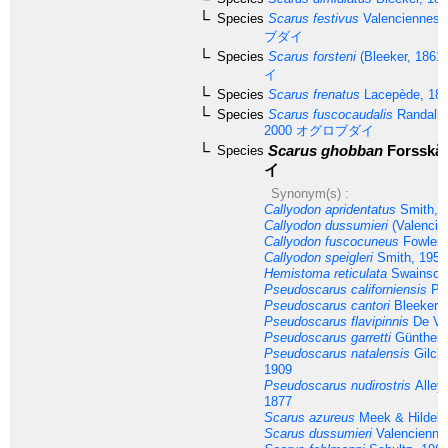
Species
Scarus festivus
Valenciennes,
ブダイ
Species
Scarus forsteni
(Bleeker, 1861)
イ
Species
Scarus frenatus
Lacepède, 18
Species
Scarus fuscocaudalis
Randall 
2000
オグロブダイ
Scarus ghobban
Forsskål
Species
イ
Synonym(s) :
Callyodon apridentatus
Smith, 
Callyodon dussumieri
(Valencie
Callyodon fuscocuneus
Fowler,
Callyodon speigleri
Smith, 1956
Hemistoma reticulata
Swainson
Pseudoscarus californiensis
Pel
Pseudoscarus cantori
Bleeker, 
Pseudoscarus flavipinnis
De Vi
Pseudoscarus garretti
Günther,
Pseudoscarus natalensis
Gilch
1909
Pseudoscarus nudirostris
Alley
1877
Scarus azureus
Meek & Hildebr
Scarus dussumieri
Valencienne