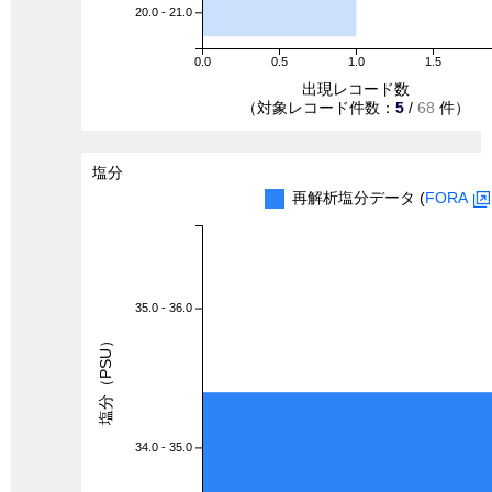
20.0 - 21.0
0.0
0.5
1.0
1.5
出現レコード数
（対象レコード件数：
5
/
68
件）
塩分
再解析塩分データ (
FORA
35.0 - 36.0
塩分（PSU）
34.0 - 35.0