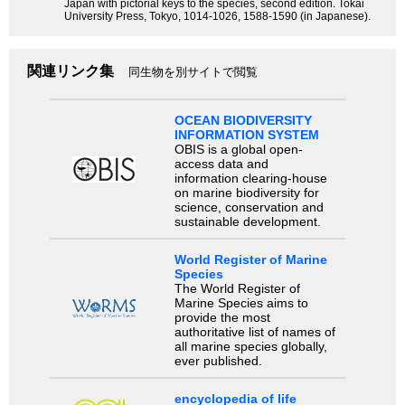
Japan with pictorial keys to the species, second edition. Tokai
University Press, Tokyo, 1014-1026, 1588-1590 (in Japanese).
関連リンク集
同生物を別サイトで閲覧
OCEAN BIODIVERSITY
INFORMATION SYSTEM
OBIS is a global open-
access data and
information clearing-house
on marine biodiversity for
science, conservation and
sustainable development.
World Register of Marine
Species
The World Register of
Marine Species aims to
provide the most
authoritative list of names of
all marine species globally,
ever published.
encyclopedia of life