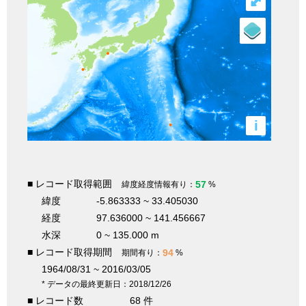
⤢
i
■ レコード取得範囲
57
緯度経度情報有り：
%
緯度
-5.863333 ~ 33.405030
経度
97.636000 ~ 141.456667
水深
0 ~ 135.000 m
■ レコード取得期間
94
期間有り：
%
1964/08/31 ~ 2016/03/05
* データの最終更新日：2018/12/26
■ レコード数
68 件