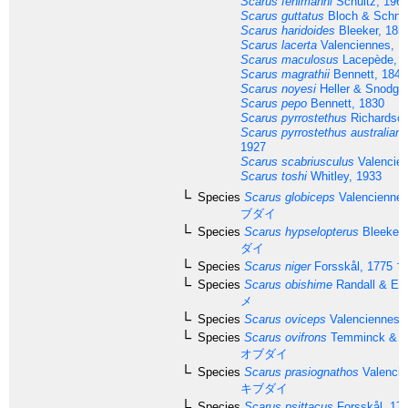
Scarus fehlmanni
Schultz, 196
Scarus guttatus
Bloch & Schnei
Scarus haridoides
Bleeker, 185
Scarus lacerta
Valenciennes, 1
Scarus maculosus
Lacepède, 1
Scarus magrathii
Bennett, 1841
Scarus noyesi
Heller & Snodgr
Scarus pepo
Bennett, 1830
Scarus pyrrostethus
Richardson
Scarus pyrrostethus australian
1927
Scarus scabriusculus
Valencien
Scarus toshi
Whitley, 1933
Species
Scarus globiceps
Valenciennes
ブダイ
Species
Scarus hypselopterus
Bleeker,
ダイ
Species
Scarus niger
Forsskål, 1775
ブ
Species
Scarus obishime
Randall & Ear
メ
Species
Scarus oviceps
Valenciennes,
Species
Scarus ovifrons
Temminck & Sc
オブダイ
Species
Scarus prasiognathos
Valencie
キブダイ
Species
Scarus psittacus
Forsskål, 17