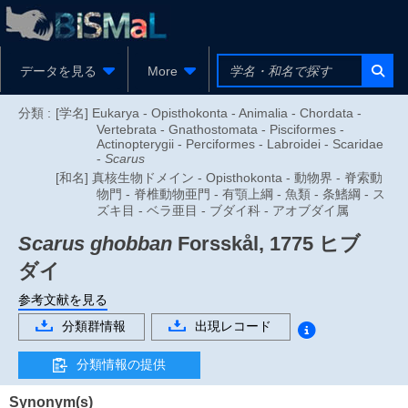
データを見る
More
分類 :
[学名] Eukarya - Opisthokonta - Animalia - Chordata -
Vertebrata - Gnathostomata - Pisciformes -
Actinopterygii - Perciformes - Labroidei - Scaridae
-
Scarus
[和名] 真核生物ドメイン - Opisthokonta - 動物界 - 脊索動
物門 - 脊椎動物亜門 - 有顎上綱 - 魚類 - 条鰭綱 - ス
ズキ目 - ベラ亜目 - ブダイ科 - アオブダイ属
Scarus ghobban
Forsskål, 1775
ヒブ
ダイ
参考文献を見る
分類群情報
出現レコード
分類情報の提供
Synonym(s)